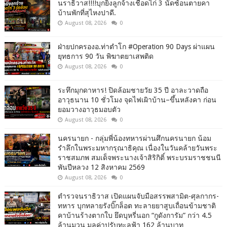
นราธิวาส!!!!บุกยิงลูกจ้างเชือดไก่ 3 นัดซ้อนตายคา
บ้านพักที่สุไหงปาดี.
August 08, 2026
0
ฝ่ายปกครองอ.ท่าตำโก #Operation 90 Days ผ่าแผน
ยุทธการ 90 วัน พิฆาตยาเสพติด
August 08, 2026
0
ระทึกมุกดาหาร! ปิดล้อมชายวัย 35 ปี อาละวาดถือ
อาวุธนาน 10 ชั่วโมง จุดไฟเผิาบ้าน–ขึ้นหลังคา ก่อน
ยอมวางอาวุธมอบตัว
August 08, 2026
0
นครนายก - กลุ่มพี่น้องทหารผ่านศึกนครนายก น้อม
รำลึกในพระมหากรุณาธิคุณ เนื่องในวันคล้ายวันพระ
ราชสมภพ สมเด็จพระนางเจ้าสิริกิติ์ พระบรมราชชนนี
พันปีหลวง 12 สิงหาคม 2569
August 08, 2026
0
ตำรวจนราธิวาส เปิดแผนจับมือสรรพสามิต-ศุลกากร-
ทหาร บุกทลายรังบิ๊กล็อต ทะลายยาสูบเถื่อนข้ามชาติ
คาบ้านร้างตากใบ ยึดบุหรี่นอก “กูดังการัม” กว่า 4.5
ล้านมวน มูลค่าปรับทะลุฟ้า 162 ล้านบาท