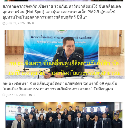
สภาเกษตรกรจังหวัดเชียงราย ร่วมกับมหาวิทยาลัยแม่โจ้ ขับเคลื่อนลด
จุดความร้อน (Hot Spot) และฝุ่นละอองขนาดเล็ก PM2.5 สู่ห่วงโซ่
อุปทานใหม่ในอุตสาหกรรมการผลิตปศุสัตว์ ปีที่ 2”
July 01, 2026
0
กษ.ฉะเชิงเทรา ขับเคลื่อนศูนย์ติดตามภัยพิบัติฯ นัดแรกปี 69 คุมเข้ม
“แผนป้องกันและบรรเทาสาธารณภัยด้านการเกษตร” รับมือฤดูฝน
June 16, 2026
0