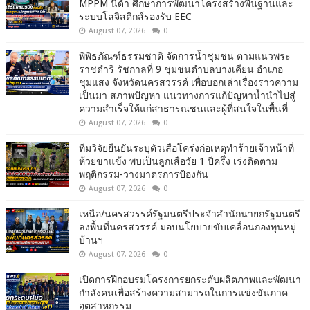
MPPM นิด้า ศึกษาการพัฒนาโครงสร้างพื้นฐานและ
ระบบโลจิสติกส์รองรับ EEC
August 07, 2026
0
พิพิธภัณฑ์ธรรมชาติ จัดการน้ำชุมชน ตามแนวพระ
ราชดำริ รัชกาลที่ 9 ชุมชนตำบลบางเคียน อำเภอ
ชุมแสง จังหวัดนครสวรรค์ เพื่อบอกเล่าเรื่องราวความ
เป็นมา สภาพปัญหา แนวทางการแก้ปัญหาน้ำนำไปสู่
ความสำเร็จให้แก่สาธารณชนและผู้ที่สนใจในพื้นที่
August 07, 2026
0
ทีมวิจัยยืนยันระบุตัวเสือโคร่งก่อเหตุทำร้ายเจ้าหน้าที่
ห้วยขาแข้ง พบเป็นลูกเสือวัย 1 ปีครึ่ง เร่งติดตาม
พฤติกรรม-วางมาตรการป้องกัน
August 07, 2026
0
เหนือ/นครสวรรค์รัฐมนตรีประจำสำนักนายกรัฐมนตรี
ลงพื้นที่นครสวรรค์ มอบนโยบายขับเคลื่อนกองทุนหมู่
บ้านฯ
August 07, 2026
0
เปิดการฝึกอบรมโครงการยกระดับผลิตภาพและพัฒนา
กำลังคนเพื่อสร้างความสามารถในการแข่งขันภาค
อุตสาหกรรม