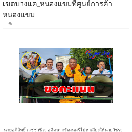
เขตบางแค_หนองแขมที่ศูนย์การค้า
หนองแขม
นายอภิสิทธิ์ เวชชาชีวะ อดีตนากรัฐมนตรีไปหาเสียงให้นายวัชระ