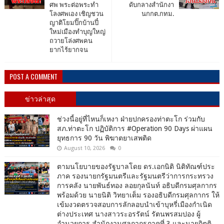
ศพ พระต่อพระทำ
ดับกลางสำนักงา
โลงศพเอง เชิญชวน
นกกต.กทม.
ญาติโยมปิ๊กบ้านปี๋
ใหม่เมืองทำบุญใหญ่
ถวายโล่งศพคน
ยากไร้ยากจน
POST A COMMENT
ข่าวล่าสุด
ช่วงนี้อยู่ที่ไหนก็เหงา ฝ่ายปกครองท่าตะโก ร่วมกับ
สภ.ท่าตะโก ปฏิบัติการ #Operation 90 Days ผ่าแผน
ยุทธการ 90 วัน พิฆาตยาเสพติด
August 10, 2026
0
ตามนโยบายของรัฐบาลโดย ดร.เอกนิติ นิติทัณฑ์ประ
ภาค รองนายกรัฐมนตรีและรัฐมนตรีว่าการกระทรวง
การคลัง นายพันธ์ทอง ลอยกุลนันท์ อธิบดีกรมศุลกากร
พร้อมด้วย นายนิติ วิทยาเต็ม รองอธิบดีกรมศุลกากร ให้
เข้มงวดตรวจสอบการลักลอบนำเข้าบุหรี่เมืองกำเนิด
ต่างประเทศ นางสาวระอรรัตน์ รัตนพรสมปอง ผู้
อำนวยการ สำนักงานศุลกากรภาคที่ 3 และนายกิตติ