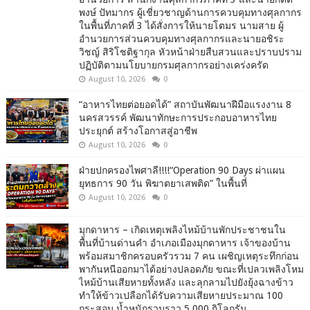
พงษ์ ปัทมากร ผู้เชี่ยวชาญด้านการควบคุมทางศุลกากร
ในพื้นที่ภาคที่ 3 ได้สั่งการให้นายโตมร นามสาย ผู้
อำนวยการส่วนควบคุมทางศุลกากรและนายอชิระ
วิชญ์ สิริโชติฐากุล หัวหน้าฝ่ายสืบสวนและปราบปราม
ปฏิบัติตามนโยบายกรมศุลกากรอย่างเคร่งครัด
August 10, 2026
0
“อาหารไทยต่อยอดได้” สถาบันพัฒนาฝีมือแรงงาน 8
นครสวรรค์ พัฒนาทักษะการประกอบอาหารไทย
ประยุกต์ สร้างโอกาสสู่อาชีพ
August 10, 2026
0
ฝ่ายปกครองไพศาลี!!!!“Operation 90 Days ผ่าแผน
ยุทธการ 90 วัน พิฆาตยาเสพติด” ในพื้นที่
August 10, 2026
0
มุกดาหาร – เกิดเหตุเพลิงไหม้บ้านพักประชาชนใน
พื้นที่บ้านด่านคำ อำเภอเมืองมุกดาหาร เจ้าของบ้าน
พร้อมสมาชิกครอบครัวรวม 7 คน เผชิญเหตุระทึกก่อน
พากันหนีออกมาได้อย่างปลอดภัย ขณะที่เปลวเพลิงโหม
ไหม้บ้านเสียหายทั้งหลัง และลุกลามไปยังยุ้งฉางข้าว
ทำให้ข้าวเปลือกได้รับความเสียหายประมาณ 100
กระสอบ น้ำหนักรวมราว 5,000 กิโลกรัม