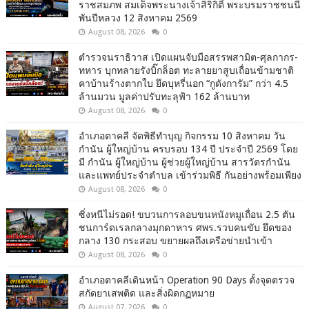
ราชสมภพ สมเด็จพระนางเจ้าสิริกิติ์ พระบรมราชชนนี
พันปีหลวง 12 สิงหาคม 2569
August 08, 2026
0
ตำรวจนราธิวาส เปิดแผนจับมือสรรพสามิต-ศุลกากร-
ทหาร บุกทลายรังบิ๊กล็อต ทะลายยาสูบเถื่อนข้ามชาติ
คาบ้านร้างตากใบ ยึดบุหรี่นอก “กูดังการัม” กว่า 4.5
ล้านมวน มูลค่าปรับทะลุฟ้า 162 ล้านบาท
August 08, 2026
0
อำเภอตาคลี จัดพิธีทำบุญ กิจกรรม 10 สิงหาคม วัน
กำนัน ผู้ใหญ่บ้าน ครบรอบ 134 ปี ประจำปี 2569 โดย
มี กำนัน ผู้ใหญ่บ้าน ผู้ช่วยผู้ใหญ่บ้าน สารวัตรกำนัน
และแพทย์ประจำตำบล เข้าร่วมพิธี กันอย่างพร้อมเพียง
August 08, 2026
0
ซิ่งหนีไม่รอด! ขบวนการลอบขนหนังหมูเถื่อน 2.5 ตัน
ชนการ์ดเรลกลางมุกดาหาร ศพร.รวบคนขับ ยึดของ
กลาง 130 กระสอบ ขยายผลถึงเครือข่ายนำเข้า
August 08, 2026
0
อำเภอตาคลีเดินหน้า Operation 90 Days ตั้งจุดตรวจ
สกัดยาเสพติด และสิ่งผิดกฏหมาย
August 07, 2026
0