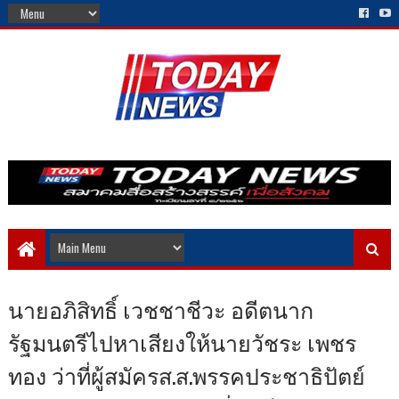
นายอภิสิทธิ์ เวชชาชีวะ อดีตนาก
รัฐมนตรีไปหาเสียงให้นายวัชระ เพชร
ทอง ว่าที่ผู้สมัครส.ส.พรรคประชาธิปัตย์