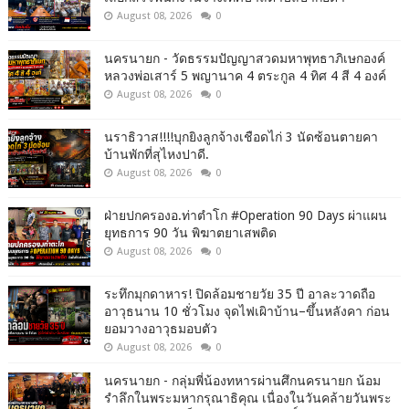
August 08, 2026
0
นครนายก - วัดธรรมปัญญาสวดมหาพุทธาภิเษกองค์
หลวงพ่อเสาร์ 5 พญานาค 4 ตระกูล 4 ทิศ 4 สี 4 องค์
August 08, 2026
0
นราธิวาส!!!!บุกยิงลูกจ้างเชือดไก่ 3 นัดซ้อนตายคา
บ้านพักที่สุไหงปาดี.
August 08, 2026
0
ฝ่ายปกครองอ.ท่าตำโก #Operation 90 Days ผ่าแผน
ยุทธการ 90 วัน พิฆาตยาเสพติด
August 08, 2026
0
ระทึกมุกดาหาร! ปิดล้อมชายวัย 35 ปี อาละวาดถือ
อาวุธนาน 10 ชั่วโมง จุดไฟเผิาบ้าน–ขึ้นหลังคา ก่อน
ยอมวางอาวุธมอบตัว
August 08, 2026
0
นครนายก - กลุ่มพี่น้องทหารผ่านศึกนครนายก น้อม
รำลึกในพระมหากรุณาธิคุณ เนื่องในวันคล้ายวันพระ