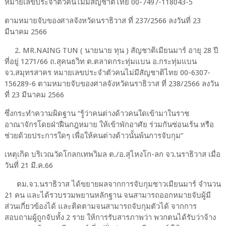
หมายเลขประจำตัวคนไม่มีสัญชาติไทย 00-7497-118043-5
ตามหมายจับของศาลจังหวัดนราธิวาส ที่ 237/2566 ลงวันที่ 23
มีนาคม 2566
2. MR.NAING TUN ( นายนาย ทุน ) สัญชาติเมียนมาร์ อายุ 28 ปี
ที่อยู่ 1271/66 ถ.สุคนธวิท ต.ตลาดกระทุ่มแบน อ.กระทุ่มแบน
จว.สมุทรสาคร หมายเลขประจำตัวคนไม่มีสัญชาติไทย 00-6307-
156289-6 ตามหมายจับของศาลจังหวัดนราธิวาส ที่ 238/2566 ลงวัน
ที่ 23 มีนาคม 2566
ซึ่งกระทำความผิดฐาน “รู้ว่าคนต่างด้าวคนใดเข้ามาในราช
อาณาจักรโดยฝ่าฝืนกฎหมาย ให้เข้าพักอาศัย ร่วมกันซ่อนเร้น หรือ
ช่วยด้วยประการใดๆ เพื่อให้คนต่างด้าวนั้นพ้นการจับกุม”
เหตุเกิด บริเวณวัดโกลกเทพวิมล ต./อ.สุไหงโก-ลก จว.นราธิวาส เมื่อ
วันที่ 21 มี.ค.66
ตม.จว.นราธิวาส ได้ขยายผลจากการจับกุมชาวเมียนมาร์ จำนวน
21 คน และได้รวบรวมพยานหลักฐาน จนสามารถออกหมายจับผู้มี
ส่วนเกี่ยวข้องได้ และติดตามจนสามารถจับกุมตัวได้ จากการ
สอบถามผู้ถูกจับทั้ง 2 ราย ให้การรับสารภาพว่า พวกตนได้รับว่าจ้าง