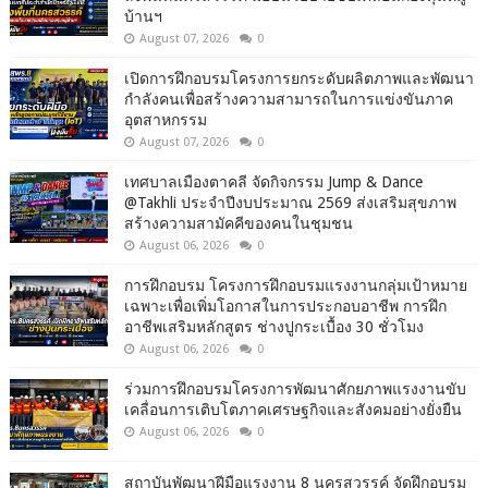
บ้านฯ
August 07, 2026
0
เปิดการฝึกอบรมโครงการยกระดับผลิตภาพและพัฒนา
กำลังคนเพื่อสร้างความสามารถในการแข่งขันภาค
อุตสาหกรรม
August 07, 2026
0
เทศบาลเมืองตาคลี จัดกิจกรรม Jump & Dance
@Takhli ประจำปีงบประมาณ 2569 ส่งเสริมสุขภาพ
สร้างความสามัคคีของคนในชุมชน
August 06, 2026
0
การฝึกอบรม โครงการฝึกอบรมแรงงานกลุ่มเป้าหมาย
เฉพาะเพื่อเพิ่มโอกาสในการประกอบอาชีพ การฝึก
อาชีพเสริมหลักสูตร ช่างปูกระเบื้อง 30 ชั่วโมง
August 06, 2026
0
ร่วมการฝึกอบรมโครงการพัฒนาศักยภาพแรงงานขับ
เคลื่อนการเติบโตภาคเศรษฐกิจและสังคมอย่างยั่งยืน
August 06, 2026
0
สถาบันพัฒนาฝีมือแรงงาน 8 นครสวรรค์ จัดฝึกอบรม