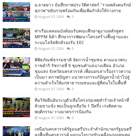
อ.ลาดยาว บันทึกภาพประวัติศาสตร์ "รวมพลังคนรักษ์
สุภาพ"ขยับกายพร้อมกันเพื่อเพิ่มกำลังให้ร่างกาย
August 07, 2026
0
ท่าเรือแหลมฉบังต้อนรับคณะศึกษาดูงานหลักสูตร
MPPM นิด้า ศึกษาการพัฒนาโครงสร้างพื้นฐานและ
ระบบโลจิสติกส์รองรับ EEC
August 07, 2026
0
พิพิธภัณฑ์ธรรมชาติ จัดการน้ำชุมชน ตามแนวพระ
ราชดำริ รัชกาลที่ 9 ชุมชนตำบลบางเคียน อำเภอ
ชุมแสง จังหวัดนครสวรรค์ เพื่อบอกเล่าเรื่องราวความ
เป็นมา สภาพปัญหา แนวทางการแก้ปัญหาน้ำนำไปสู่
ความสำเร็จให้แก่สาธารณชนและผู้ที่สนใจในพื้นที่
August 07, 2026
0
ทีมวิจัยยืนยันระบุตัวเสือโคร่งก่อเหตุทำร้ายเจ้าหน้าที่
ห้วยขาแข้ง พบเป็นลูกเสือวัย 1 ปีครึ่ง เร่งติดตาม
พฤติกรรม-วางมาตรการป้องกัน
August 07, 2026
0
เหนือ/นครสวรรค์รัฐมนตรีประจำสำนักนายกรัฐมนตรี
ลงพื้นที่นครสวรรค์ มอบนโยบายขับเคลื่อนกองทุนหมู่