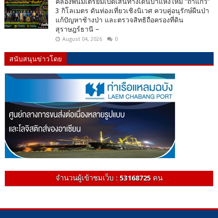
คลองพนมเตรียมเปิดเส้นทางเดินป่าแห่งใหม่ “ถ้ำแก้ว”
3 กิโลเมตร ดันท่องเที่ยวเชิงนิเวศ ควบคู่อนุรักษ์ผืนป่า
แก้ปัญหาช้างป่า และตรวจสิทธิถือครองที่ดิน
สุราษฎร์ธานี –
August 04, 2026
0
สนับสนุนข่าวโดย
จำนวนผู้เข้าชมเว็บ :
53168725
คน