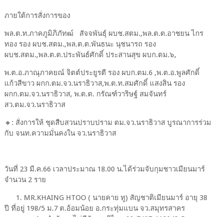
ภายใต้การสั่งการของ
พล.ต.ท.ภาคภูมิภิภัทฒ์ สัจจพันธุ์ ผบช.สตม.,พล.ต.ต.อาชยน ไกร
ทอง รอง ผบช.สตม.,พล.ต.ต.พันธนะ นุชนารถ รอง
ผบช.สตม.,พล.ต.ต.ประพันธ์ศักดิ์ ประสานสุข ผบก.ตม.๖,
พ.ต.อ.ภาณุภาคยณ์ จิตต์ประยูรตี รอง ผบก.ตม.6 ,พ.ต.อ.พูลศักดิ์
แก้วสีขาว ผกก.ตม.จว.นราธิวาส,พ.ต.ท.สมศักดิ์ แสงสิน รอง
ผกก.ตม.จว.นราธิวาส, พ.ต.ต. กรัณฑ์วาริษฐ์ สมจันทร์
สว.ตม.จว.นราธิวาส
🔸: สั่งการให้ ชุดสืบสวนปราบปราม ตม.จว.นราธิวาส บูรณาการร่วม
กับ จนท.ความมั่นคงใน จว.นราธิวาส
วันที่ 23 มี.ค.66 เวลาประมาณ 18.00 น.ได้ร่วมจับกุมชาวเมียนมาร์
จำนวน 2 ราย
1. MR.KHAING HTOO ( นายคาย ทู) สัญชาติเมียนมาร์ อายุ 38
ปี ที่อยู่ 198/5 ม.7 ต.อ้อมน้อย อ.กระทุ่มแบน จว.สมุทรสาคร