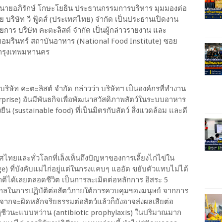
มี นายอภิรักษ์ โกษะโยธิน ประธานกรรมการบริหาร มุมมองต่อ
ย บริษัท วี ฟู้ดส์ (ประเทศไทย) จำกัด เป็นประธานเปิดงาน
ยการ บริษัท คะตะลิสต์ จำกัด เป็นผู้กล่าวรายงาน และ
ุมอมรินทร์ สถาบันอาหาร (National Food Institute) ซอย
 กรุงเทพมหานคร
ริษัท คะตะลิสต์ จำกัด กล่าวว่า บริษัทฯ เป็นองค์กรที่ทำงาน
erprise) อันมีพันธกิจเพื่อพัฒนาสวัสดิภาพสัตว์ในระบบอาหาร
ยืน (sustainable food) ที่เป็นมิตรกับสัตว์ สิ่งแวดล้อม และดี
ศไทยและทั่วโลกที่เล็งเห็นถึงปัญหาของการเลี้ยงไก่ไข่ใน
e) ที่บังคับแม่ไก่อยู่แต่ในกรงแคบๆ แออัด ขยับตัวแทบไม่ได้
ได้เลยตลอดชีวิต เป็นการละเมิดต่อหลักการ อิสระ 5
ากลในการปฏิบัติต่อสัตว์ภายใต้การควบคุมของมนุษย์ จากการ
ากจะผิดหลักจริยธรรมต่อสัตว์แล้วก็ยังอาจส่งผลเสียต่อ
ฏิชีวนะแบบหว่าน (antibiotic prophylaxis) ในปริมาณมาก