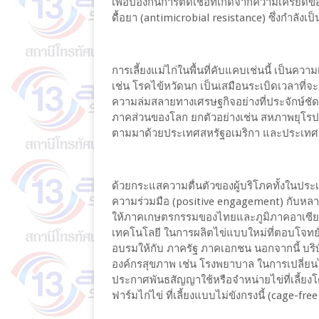
เพื่อป้องกันการติดเชื้อที่เกิดจากความเครียด
ดื้อยา (antimicrobial resistance) ซึ่งกำลัง
การเลี้ยงแม่ไก่ในพื้นที่คับแคบเช่นนี้ เป็นค
เช่น โรคไข้หวัดนก เป็นเสมือนระเบิดเวลาที่จ
ความล่มสลายทางเศรษฐกิจอย่างที่ประจักษ์ชัด แ
ภาคส่วนของโลก ยกตัวอย่างเช่น สหภาพยุโรป
ตามมาด้วยประเทศสหรัฐอเมริกา และประเทศอ
ด้วยกระแสความตื่นตัวของผู้บริโภคทั้งในประเท
ความร่วมมือ (positive engagement) กับหลา
ให้ภาคเกษตรกรรมของไทยและภูมิภาคอาเซียน
เทคโนโลยี ในการผลิตไข่แบบใหม่ที่ตอบโจทย์
อบรมให้กับ ภาครัฐ ภาคเอกชน นอกจากนี้ บริษ
องค์กรสุขภาพ เช่น โรงพยาบาล ในการเปลี่ยนไป
ประกาศพันธสัญญาใช้หรือจำหน่ายไข่ที่เลี้ยง
ฟาร์มไก่ไข่ ที่เลี้ยงแบบไม่ขังกรงนี้ (cage-fre