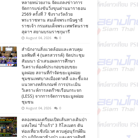
หลายหน่วยงาน จัดแถลงข่าวการ
จัดการแข่งขันวิ่งขุนด่านมาราธอน
2569 ครั้งที่ 7 ชิงรางวัลถ้วย
พระราชทาน สมเด็จพระกนิษฐาธิ
ราชเจ้า กรมสมเด็จพระเทพรัตนราช
สุดาฯ สยามบรมราชกุมารี
August 04, 2026
0
สำนักงานสิ่งแวดล้อมและควบคุม
มลพิษที่ 4 (นครสวรรค์) จัดประชุม
สัมมนา นำเสนอผลการศึกษา
วิเคราะห์องค์ประกอบขอบขยะ
มูลฝอย สถานที่กำจัดขยะมูลฝอย
ชุมชนเทศบาลเมืองตาคลี และชี้แจง
แนวทางหลักเกณฑ์ การประเมิน
วิเคราะห์การลดก๊าซเรือนกระจก
(LESS) จากการจัดการขยะมูลฝอย
ชุมชน
August 04, 2026
0
คลองพนมเตรียมเปิดเส้นทางเดินป่า
แห่งใหม่ “ถ้ำแก้ว” 3 กิโลเมตร ดัน
ท่องเที่ยวเชิงนิเวศ ควบคู่อนุรักษ์ผืน
ป่า แก้ปัญหาช้างป่า และตรวจสิทธิ