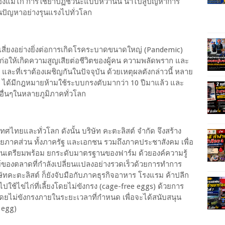
ของแม่ไก่ การใช้ยาปฏิชีวนะแบบหว่านนี้ นำไปสู่ปัญหาการ
เป็นปัญหาอย่างรุนแรงไปทั่วโลก
วามเสี่ยงอย่างยิ่งต่อการเกิดโรคระบาดขนาดใหญ่ (Pandemic)
ะก่อให้เกิดความสูญเสียต่อชีวิตของผู้คน ความพลัดพราก และ
ละที่เราต้องเผชิญกันในปัจจุบัน ด้วยเหตุผลตังกล่าวนี้ หลาย
 ได้มีกฎหมายห้ามใช้ระบบกรงตับมากว่า 10 ปีมาแล้ว และ
ื่นๆในหลายภูมิภาคทั่วโลก
ศไทยและทั่วโลก ดังนั้น บริษัท คะตะลิสต์ จำกัด จึงสร้าง
ยภาคส่วน ทั้งภาครัฐ และเอกชน รวมถึงภาคประชาสังคม เพื่อ
เตรียมพร้อม ยกระดับมาตรฐานของฟาร์ม ด้วยองค์ความรู้
ของตลาดที่กำลังเปลี่ยนแปลงอย่างรวดเร็วด้วยการทำการ
ัทคะตะลิสต์ ก็ยังจับมือกับภาคธุรกิจอาหาร โรงแรม ค้าปลีก
ใช้ไข่ไก่ที่เลี้ยงโดยไม่ขังกรง (cage-free eggs) ด้วยการ
โดยไม่ขังกรงภายในระยะเวลาที่กำหนด เพื่อจะได้สนับสนุน
e egg)