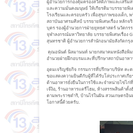
ผู้อำนวยการกองคุ้มครองสวัสดิภาพและเสริมส
และความมั่นคงมนุษย์ ให้เกียรติมาบรรยายพิเ
โรงเรียนและครอบครัว เพื่อสุขภาพของเด็ก, พ
สถาบันอาศรมศิลป์ บรรยายพิเศษเรื่อง หลักจร
บุตร รองผู้อำนวยการฝ่ายยุทธศาสตร์ นวัตกร
จุฬาลงกรณ์มหาวิทยาลัย บรรยายพิเศษเรื่อง G
สุนทรชาติ ผู้อำนวยการสำนักอนามัยสังกัดกรุ
คุณอนันต์ นิลมานนท์ นายกสมาคมหนังสือพิมพ์
อำนวยฝ่ายฝึกอบรมและที่ปรึกษาสถาบันอาหา
อุดมเจริญชัยกิจ กรรมการที่ปรึกษาบริษัท คะต
ขอแสดงความยินดีกับผู้ที่ได้รับโล่ประกาศเก
ด้านอาหารยั่งยืนในการใช้และจำหน่ายไข่ไก่ที่
เจ๊ง้อ, ร้านอาหารแดรี่โฮม, ห้างสรรพสินค้าตั้ง
ตามพระราชดำริ, บ้านไร่ในฝัน สวนเกษตรอินทรี
โอกาสนี้ด้วยครับ.