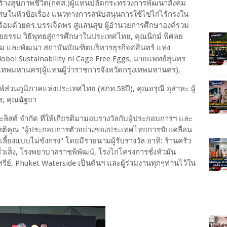
ร้างสุขภาพชีวิต(กคส.)ผู้แทนปลัดกระทรวงการพัฒนาสังคม
ศษในหัวข้อเรื่อง แนวทางการสนับสนุนการใช้ไข่ไก่ไร้กรงใน
ร้อมด้วยดร.บรรเจิดพร สู่แสนสุข ผู้อำนวยการศึกษาองค์รวม
ิยธรรม วิธีพุทธสู่การศึกษาในประเทศไทย, คุณนิกม์ พิศลย
รม และพัฒนา สถาบันบัณฑิตบริหารธุรกิจศศินทร์ แห่ง
lobol Sustainability ni Cage Free Eggs, นายแพทย์สุนทร
งเทพมหานคร(ผู้แทนผู้ว่าราชการจังหวัดกรุงเทพมหานคร),
ส่วนภูมิภาคแห่งประเทศไทย (สภท.58ปี), คุณอรุณี อุสาหะ ผู้
ร, คุณฉัฐยา
ะลิสต์ จำกัด ที่ให้เกียรติมามอบรางวัลกับผู้ประกอบการฯ และ
ียรติคุณ "ผู้ประกอบการตัวอย่างของประเทศไทยการขับเคลื่อน
เลี้ยงแบบไม่ขังกรง" โดยมีรายนามผู้รับรางวัล อาทิ: ร้านครัว
ฮั่วเส็ง, โรงพยาบาลราชพิพัฒน์, โรงไก่โครงการชั่งหัวมัน
ย์, Phuket Waterside เป็นต้นฯ และผู้ร่วมงานทุกๆท่านไว้ใน