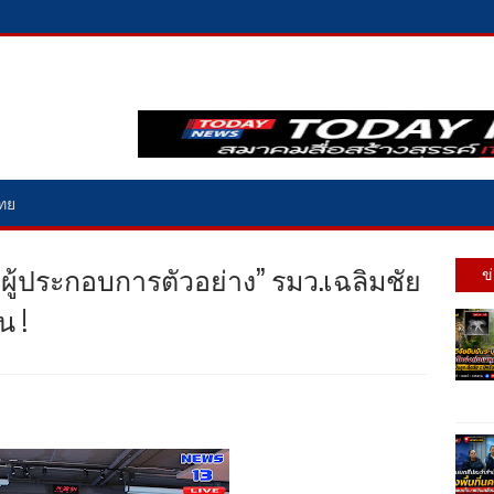
ไทย
่ผู้ประกอบการตัวอย่าง” รมว.เฉลิมชัย
ข
น !