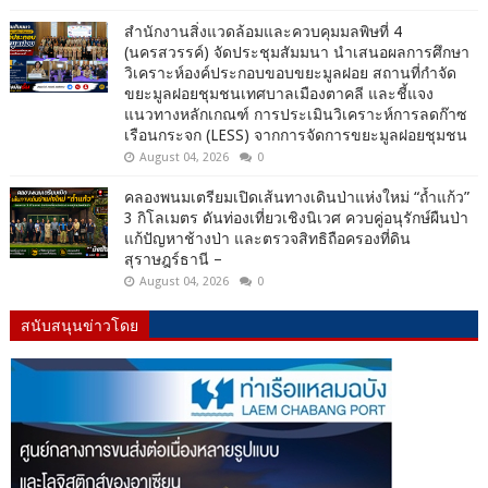
สำนักงานสิ่งแวดล้อมและควบคุมมลพิษที่ 4
(นครสวรรค์) จัดประชุมสัมมนา นำเสนอผลการศึกษา
วิเคราะห์องค์ประกอบขอบขยะมูลฝอย สถานที่กำจัด
ขยะมูลฝอยชุมชนเทศบาลเมืองตาคลี และชี้แจง
แนวทางหลักเกณฑ์ การประเมินวิเคราะห์การลดก๊าซ
เรือนกระจก (LESS) จากการจัดการขยะมูลฝอยชุมชน
August 04, 2026
0
คลองพนมเตรียมเปิดเส้นทางเดินป่าแห่งใหม่ “ถ้ำแก้ว”
3 กิโลเมตร ดันท่องเที่ยวเชิงนิเวศ ควบคู่อนุรักษ์ผืนป่า
แก้ปัญหาช้างป่า และตรวจสิทธิถือครองที่ดิน
สุราษฎร์ธานี –
August 04, 2026
0
สนับสนุนข่าวโดย