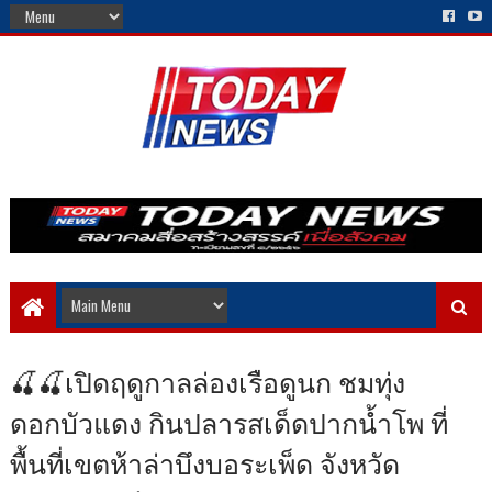
🍒🍒เปิดฤดูกาลล่องเรือดูนก ชมทุ่ง
ดอกบัวแดง กินปลารสเด็ดปากน้ำโพ ที่
พื้นที่เขตห้าล่าบึงบอระเพ็ด จังหวัด