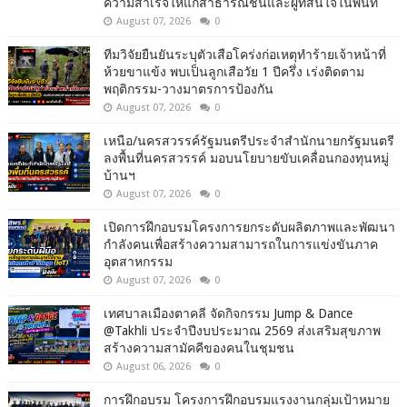
ความสำเร็จให้แก่สาธารณชนและผู้ที่สนใจในพื้นที่
August 07, 2026
0
ทีมวิจัยยืนยันระบุตัวเสือโคร่งก่อเหตุทำร้ายเจ้าหน้าที่
ห้วยขาแข้ง พบเป็นลูกเสือวัย 1 ปีครึ่ง เร่งติดตาม
พฤติกรรม-วางมาตรการป้องกัน
August 07, 2026
0
เหนือ/นครสวรรค์รัฐมนตรีประจำสำนักนายกรัฐมนตรี
ลงพื้นที่นครสวรรค์ มอบนโยบายขับเคลื่อนกองทุนหมู่
บ้านฯ
August 07, 2026
0
เปิดการฝึกอบรมโครงการยกระดับผลิตภาพและพัฒนา
กำลังคนเพื่อสร้างความสามารถในการแข่งขันภาค
อุตสาหกรรม
August 07, 2026
0
เทศบาลเมืองตาคลี จัดกิจกรรม Jump & Dance
@Takhli ประจำปีงบประมาณ 2569 ส่งเสริมสุขภาพ
สร้างความสามัคคีของคนในชุมชน
August 06, 2026
0
การฝึกอบรม โครงการฝึกอบรมแรงงานกลุ่มเป้าหมาย