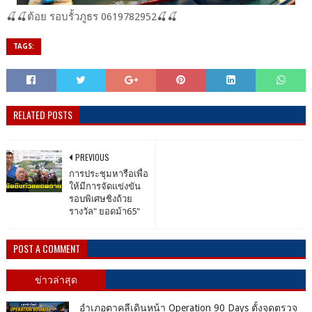
🍒🍒ต้อย​ รอบ​รั้ว​ภูธร​ 0619782952​🍒🍒
TAGS:
RELATED POSTS
PREVIOUS
การประชุมหารือเพื่อ
ให้มีการจัดแข่งขัน
รอบพิเศษชิงถ้วย
รางวัล" ยอดม้า65"
POST A COMMENT
ข่าวล่าสุด
อำเภอตาคลีเดินหน้า Operation 90 Days ตั้งจุดตรวจ