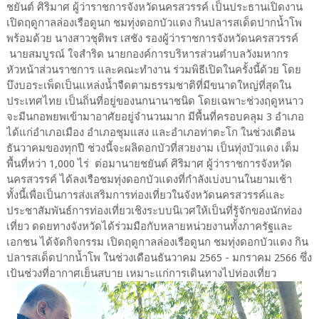
ชยันต์ ศิริมาศ ผู้ว่าราชการจังหวัดนครสวรรค์ เป็นประธานเปิดงาน
เปิดฤดูกาลล่องเรือดูนก ชมทุ่งดอกบัวแดง กินปลารสเด็ดปากน้ำโพ
พร้อมด้วย​ นางสาวชุติ​พร​ เสชัง​ รองผู้ว่าราชการจังหวัดนครสวรรค์
นายสมบูรณ์​ ใจสำริด​ นายกองค์การบริหารส่วนตำบลวังมหากร
หัวหน้าส่วนราชการ และคณะทำงาน ร่วมพิธีเปิดในครั้งนี้ด้วย โดย
บึงบอระเพ็ดเป็นแหล่งน้ำจืดตามธรรมชาติที่มีขนาดใหญ่ที่สุดใน
ประเทศไทย เป็นถิ่นที่อยู่ของนกนานาชนิด โดยเฉพาะช่วงฤดูหนาว
จะมีนกอพยพเข้ามาอาศัยอยู่จำนวนมาก มีพื้นที่ครอบคลุม 3 อำเภอ
ได้แก่อำเภอเมือง อำเภอชุมแสง และอำเภอท่าตะโก ในช่วงเดือน
ธันวาคมของทุกปี ช่วงนี้จะผลิดอกบัวที่สวยงาม เป็นทุ่งบัวแดง เต็ม
พื้นที่หว่า 1,000 ไร่ ต่อมานายชยันต์ ศิริมาศ ผู้ว่าราชการจังหวัด
นครสวรรค์ ได้ลงเรือชมทุ่งดอกบัวแดงที่กำลังเบ่งบานในยามเช้า
ทั้งนี้เพื่อเป็นการส่งเสริมการท่องเที่ยวในจังหวัดนครสวรรค์และ
ประชาสัมพันธ์การท่องเที่ยวเชิงระบบนิเวศให้เป็นที่รู้จักของนักท่อง
เที่ยว ดดยทางจังหวัดได้ร่วมมือกับหลายหน่วยงานทั้งภาครัฐและ
เอกชน ได้จัดกิจกรรม เปิดฤดูกาลล่องเรือดูนก ชมทุ่งดอกบัวแดง กิน
ปลารสเด็ดปากน้ำโพ ในช่วงเดือนธันวาคม 2565 - มกราคม 2566 ซึ่ง
เป้นช่วงที่อากาศเย็นสบาย เหมาะแก่การเดินทางไปท่องเที่ยว