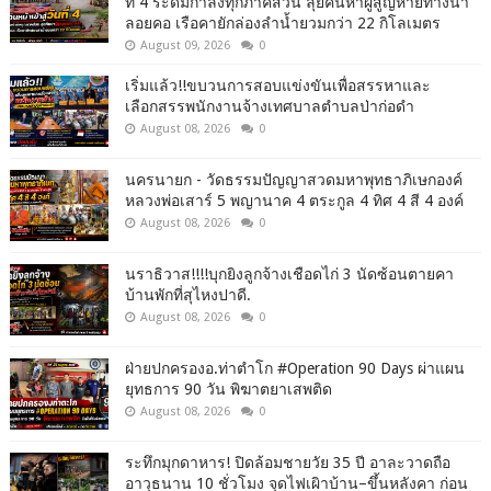
ที่ 4 ระดมกำลังทุกภาคส่วน ลุยค้นหาผู้สูญหายทางน้ำ
ลอยคอ เรือคายักล่องลำน้ำยวมกว่า 22 กิโลเมตร
August 09, 2026
0
เริ่มแล้ว!!ขบวนการสอบแข่งขันเพื่อสรรหาและ
เลือกสรรพนักงานจ้างเทศบาลตำบลป่าก่อดำ
August 08, 2026
0
นครนายก - วัดธรรมปัญญาสวดมหาพุทธาภิเษกองค์
หลวงพ่อเสาร์ 5 พญานาค 4 ตระกูล 4 ทิศ 4 สี 4 องค์
August 08, 2026
0
นราธิวาส!!!!บุกยิงลูกจ้างเชือดไก่ 3 นัดซ้อนตายคา
บ้านพักที่สุไหงปาดี.
August 08, 2026
0
ฝ่ายปกครองอ.ท่าตำโก #Operation 90 Days ผ่าแผน
ยุทธการ 90 วัน พิฆาตยาเสพติด
August 08, 2026
0
ระทึกมุกดาหาร! ปิดล้อมชายวัย 35 ปี อาละวาดถือ
อาวุธนาน 10 ชั่วโมง จุดไฟเผิาบ้าน–ขึ้นหลังคา ก่อน