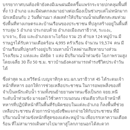
บรรยากาศบนท้องฟ้ายังคงมีเมฆฝนมืดครึ้มแพร่กระจายปกคลุมพื้นที่
ทั้ง 13 อำเภอ และมีฝนตกลงมาอย่างต่อเนื่องเป็นช่วงๆแต่ไม่หนักมาก
นักเหมือนกับ 2 วันที่ผ่านมา ส่งผลทำให้ปริมาณน้ำฝนที่ตกสะสมท่วม
ขังพื้นที่ทางเกษตรและบ้านเรือนของประชาชน ที่ปลูกสร้างอยู่ในพื้นที่
ราบลุ่ม 5 อำเภอ ประกอบด้วย อำเภอเมืองนราธิวาส, ระแงะ,
บาเจาะ, ยี่งอ และอำเภอเจาะไอร้อง รวม 25 ตำบล 124 หมู่บ้าน มี
ราษฎรได้รับความเดือดร้อน 4,995 ครัวเรือน จำนวน 19,574 คน มี
บ้านเรือนที่ปลูกสร้างอยู่บริเวณทางน้ำไหลผ่านเสียหายบางส่วน
โรงเรียน 2 แห่งและ มัสยิด 1 แห่ง มีปริมาณน้ำท่วมขัง โยภาพรวมสูง
โดยเฉลี่ย 30 ถึง 50 ซ.ม. ชาวบ้านยังคงสามารถดำรงชีวิตประจำวัน
ได้
ซึ่งล่าสุด พ.อ.ทวีรัตน์ เบญจาทิกุล ผบ.ฉก.นราธิวาส 45 ได้ระดมเจ้า
หน้าที่ทหาร ออกให้การช่วยเหลือประชาชน ในการอพยพสิ่งของที่
จำเป็นหนีระดับน้ำ รวมทั้งขนย้ายยานพาหนะซึ่งเป็นรถ จยย.หนี
ระดับน้ำท่วมขัง มาจอดไว้ชั่วคราวบนถนน เช่นเดียวกับเจ้าหน้าที่
ทหารที่ปฏิบัติหน้าที่ในพื้นที่รับผิดชอบในแต่ละอำเภอ ก็ลงพื้นที่ช่วย
เหลือประชาชน ด้วยการนำถุงยังชีพแจกจ่ายให้กับประชาชน ที่มี
ปริมาณน้ำท่วมขังหนักที่สุดของแต่ละหมู่บ้าน เพื่อบรรเทาความเดือด
ร้อน ที่ไม่สามารถเดินทางไปมาหาสู่โลกภายนอกได้สะดวก