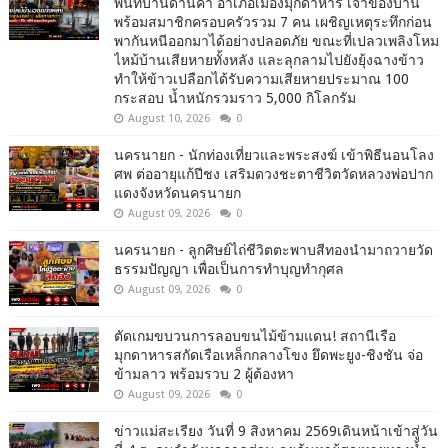
พื้นที่บ้านด่านคำ อำเภอเมืองมุกดาหาร เจ้าของบ้าน
พร้อมสมาชิกครอบครัวรวม 7 คน เผชิญเหตุระทึกก่อน
พากันหนีออกมาได้อย่างปลอดภัย ขณะที่เปลวเพลิงโหม
ไหม้บ้านเสียหายทั้งหลัง และลุกลามไปยังยุ้งฉางข้าว
ทำให้ข้าวเปลือกได้รับความเสียหายประมาณ 100
กระสอบ น้ำหนักรวมราว 5,000 กิโลกรัม
August 10, 2026
0
นครนายก - นักท่องเที่ยวและพระสงฆ์ เข้าพิธีนอนโลง
ศพ ต่ออายุแก้ปีชง เสริมดวงชะตาชีวิตวัดหลวงพ่อปาก
แดงจังหวัดนครนายก
August 09, 2026
0
นครนายก - ลูกศิษย์ไถ่ชีวิตตะพาบสีทองนำมาถวายวัด
ธรรมปัญญา เพื่อเป็นการทำบุญทำกุศล
August 09, 2026
0
ตัดเกมขบวนการลอบขนไม้ข้ามแดน! สถานีเรือ
มุกดาหารสกัดเรือเหล็กกลางโขง ยึดพะยูง-ชิงชัน จ่อ
ข้ามลาว พร้อมรวบ 2 ผู้ต้องหา
August 09, 2026
0
ข่าวแม่สะเรียง วันที่ 9 สิงหาคม 2569เดินหน้าเข้าสู่วัน