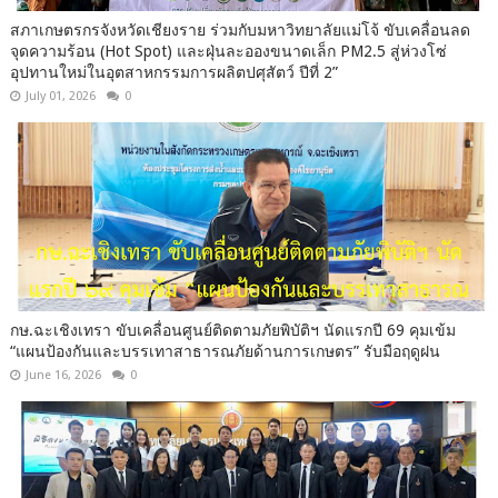
สภาเกษตรกรจังหวัดเชียงราย ร่วมกับมหาวิทยาลัยแม่โจ้ ขับเคลื่อนลด
จุดความร้อน (Hot Spot) และฝุ่นละอองขนาดเล็ก PM2.5 สู่ห่วงโซ่
อุปทานใหม่ในอุตสาหกรรมการผลิตปศุสัตว์ ปีที่ 2”
July 01, 2026
0
กษ.ฉะเชิงเทรา ขับเคลื่อนศูนย์ติดตามภัยพิบัติฯ นัดแรกปี 69 คุมเข้ม
“แผนป้องกันและบรรเทาสาธารณภัยด้านการเกษตร” รับมือฤดูฝน
June 16, 2026
0