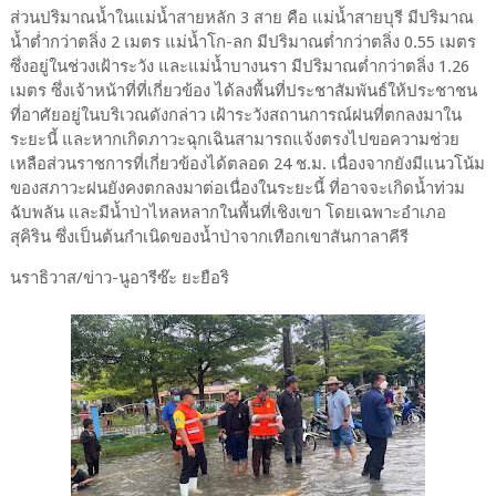
ส่วนปริมาณน้ำในแม่น้ำสายหลัก 3 สาย คือ แม่น้ำสายบุรี มีปริมาณ
น้ำต่ำกว่าตลิ่ง 2 เมตร แม่น้ำโก-ลก มีปริมาณต่ำกว่าตลิ่ง 0.55 เมตร
ซึ่งอยู่ในช่วงเฝ้าระวัง และแม่น้ำบางนรา มีปริมาณต่ำกว่าตลิ่ง 1.26
เมตร ซึ่งเจ้าหน้าที่ที่เกี่ยวข้อง ได้ลงพื้นที่ประชาสัมพันธ์ให้ประชาชน
ที่อาศัยอยู่ในบริเวณดังกล่าว เฝ้าระวังสถานการณ์ฝนที่ตกลงมาใน
ระยะนี้ และหากเกิดภาวะฉุกเฉินสามารถแจ้งตรงไปขอความช่วย
เหลือส่วนราชการที่เกี่ยวข้องได้ตลอด 24 ช.ม. เนื่องจากยังมีแนวโน้ม
ของสภาวะฝนยังคงตกลงมาต่อเนื่องในระยะนี้ ที่อาจจะเกิดน้ำท่วม
ฉับพลัน และมีน้ำป่าไหลหลากในพื้นที่เชิงเขา โดยเฉพาะอำเภอ
สุคิริน ซึ่งเป็นต้นกำเนิดของน้ำป่าจากเทือกเขาสันกาลาคีรี
นราธิวาส/ข่าว-นูอารีซ๊ะ ยะยือริ