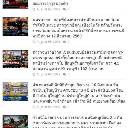
ยอมวางอาวุธมอบตัว
August 08, 2026
0
นครนายก - กลุ่มพี่น้องทหารผ่านศึกนครนายก น้อม
รำลึกในพระมหากรุณาธิคุณ เนื่องในวันคล้ายวันพระ
ราชสมภพ สมเด็จพระนางเจ้าสิริกิติ์ พระบรมราชชนนี
พันปีหลวง 12 สิงหาคม 2569
August 08, 2026
0
ตำรวจนราธิวาส เปิดแผนจับมือสรรพสามิต-ศุลกากร-
ทหาร บุกทลายรังบิ๊กล็อต ทะลายยาสูบเถื่อนข้ามชาติ
คาบ้านร้างตากใบ ยึดบุหรี่นอก “กูดังการัม” กว่า 4.5
ล้านมวน มูลค่าปรับทะลุฟ้า 162 ล้านบาท
August 08, 2026
0
อำเภอตาคลี จัดพิธีทำบุญ กิจกรรม 10 สิงหาคม วัน
กำนัน ผู้ใหญ่บ้าน ครบรอบ 134 ปี ประจำปี 2569 โดย
มี กำนัน ผู้ใหญ่บ้าน ผู้ช่วยผู้ใหญ่บ้าน สารวัตรกำนัน
และแพทย์ประจำตำบล เข้าร่วมพิธี กันอย่างพร้อมเพียง
August 08, 2026
0
ซิ่งหนีไม่รอด! ขบวนการลอบขนหนังหมูเถื่อน 2.5 ตัน
ชนการ์ดเรลกลางมุกดาหาร ศพร.รวบคนขับ ยึดของ