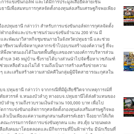
นะการแข่งขันกอล์ฟ และได้มีการประมูลเสื้อยืดลายเซ็น
ธานีเพื่อสมทบการกุศลจัดตั้งกองทุนส่งเสริมเศรษฐกิจพอเพียง
งปทุมธานี กล่าวว่า สำหรับการแข่งขันกอล์ฟการกุศลจัดตั้ง
ักกีฬากอล์ฟและประชาชนร่วมแข่งขันจำนวน 200 ท่าน มี
สริมและพัฒนาวิสาหกิจชุมชนภายในจังหวัดปทุมธานี และช่วย
าชีพรวมทั้งจัดหาบุคลากรเข้าไปอบรมสร้างองค์ความรู้ ที่จะ
พึ่งพาตนเองได้ในเขตพื้นที่ดูแลของทางองค์การบริหารส่วน
ตำบล 345 หมู่บ้าน ซึ่งรายได้บางส่วนนำไปจัดซื้อหาเวชภัณฑ์
 ที่ช่วยเหลือตัวเองไม่ได้ รวมถึงเป็นการสร้างเครือข่ายความ
 ๆ และเสริมสร้างความสามัคคีในกลุ่มผู้มีจิตสาธารณะกุศลใน
ทุมธานี กล่าวว่า จากกรณีที่มีผู้เสียชีวิตจากเหตุการณ์ที่
ุทัยสวรรค์ จ.หนองบัวลำภู ทางอบจ.ปทุมธานีได้ส่งตัวแทนของ
องบัวลำพู รวมถึงรวบรวมเงินจำนวน 100,000 บาท เพื่อไป
จัดการแข่งขันกอล์ฟการกุศลจัดตั้งกองทุนส่งเสริมเศรษฐกิจพอ
ันแล้วเป็นเพียงแค่ความสนุกสนานสังสรรค์เฮฮา จึงอยากให้เกิด
บคุณคณะกรรมการจัดการแข่งขันทุกคน และ สจ.ตุ้ย นายนพดล
ยเหลือสังคมมาโดยตลอดและมีกิจกรรมที่ปิ่นฟ้าฟาร์ม มีนักเรียนที่