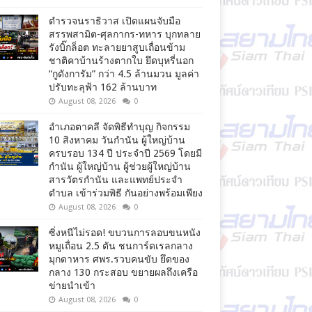
ตำรวจนราธิวาส เปิดแผนจับมือ
สรรพสามิต-ศุลกากร-ทหาร บุกทลาย
รังบิ๊กล็อต ทะลายยาสูบเถื่อนข้าม
ชาติคาบ้านร้างตากใบ ยึดบุหรี่นอก
“กูดังการัม” กว่า 4.5 ล้านมวน มูลค่า
ปรับทะลุฟ้า 162 ล้านบาท
August 08, 2026
0
อำเภอตาคลี จัดพิธีทำบุญ กิจกรรม
10 สิงหาคม วันกำนัน ผู้ใหญ่บ้าน
ครบรอบ 134 ปี ประจำปี 2569 โดยมี
กำนัน ผู้ใหญ่บ้าน ผู้ช่วยผู้ใหญ่บ้าน
สารวัตรกำนัน และแพทย์ประจำ
ตำบล เข้าร่วมพิธี กันอย่างพร้อมเพียง
August 08, 2026
0
ซิ่งหนีไม่รอด! ขบวนการลอบขนหนัง
หมูเถื่อน 2.5 ตัน ชนการ์ดเรลกลาง
มุกดาหาร ศพร.รวบคนขับ ยึดของ
กลาง 130 กระสอบ ขยายผลถึงเครือ
ข่ายนำเข้า
August 08, 2026
0