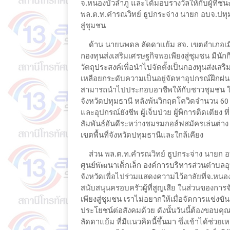
จ.หนองบัวลำภู และได้มอบรางวัลให้กับผู้ที่ช
พล.ต.ท.คำรณวิทย์ ธูปกระจ่าง นายก อบจ.ปทุม
สู่ชุมชน
ด้าน นายนพดล ลัดดาเเย้ม สจ. เขตอำเภอเมือ
กองทุนส่งเสริมเศรษฐกิจพอเพียงสู่ชุมชน มีน
วัตถุประสงค์เพื่อนำไปจัดตั้งเป็นกองทุนส่งเ
เหลือยกระดับความเป็นอยู่จัดหาอุปกรณ์ฝึกฝนอ
สามารถนำไปประกอบอาชีพให้กับชาวชุมชน ให้
จังหวัดปทุมธานี หลังพ้นวิกฤตโควิดจำนวน 60 
และอุปกรณ์ยังชีพ ผู้เจ็บป่วย ผู้พิการติดเตียง
สัมพันธ์อันดีระหว่างชมรมกอล์ฟสมัครเล่นต่าง
เขตพื้นที่จังหวัดปทุมธานีและใกล้เคียง
ส่วน พล.ต.ท.คำรณวิทย์ ธูปกระจ่าง นายก อบจ.ป
ศูนย์พัฒนาเด็กเล็ก องค์การบริหารส่วนตำบลอ
จังหวัดเพื่อไปร่วมแสดงความไว้อาลัยที่จ.หน
สนับสนุนครอบครัวผู้ที่สูญเสีย ในส่วนของการ
เพียงสู่ชุมชน เราไม่อยากให้เมื่อจัดการแข่งข
ประโยชน์ต่อสังคมด้วย ดังนั้นวันนี้ต้องขอ
ลัดดาแย้ม ที่มีแนวคิดนี้ขึ้นมา ซึ่งเข้าได้ช่ว