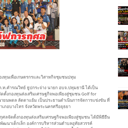
กองทุนเพื่อเกษตรกรและวิสาหกิจชุมชนปทุม
.ต.ท.คำรณวิทย์ ธูปกระจ่าง นายก อบจ.ปทุมธานี ได้เป็น
ั้งกองทุนส่งเสริมเศรษฐกิจพอเพียงสู่ชุมชน Golf for
 นายนพดล ลัดดาแย้ม เป็นประธานดำเนินการจัดการแข่งขัน ที่
ำเภอบางไทร จังหวัดพระนครศรีอยุธยา
ดตั้งกองทุนส่งเสริมเศรษฐกิจพอเพียงสู่ชุมชน ได้มีพิธียืน
ูนย์พัฒนาเด็กเล็ก องค์การบริหารส่วนตำบลอุทัยสวรรค์