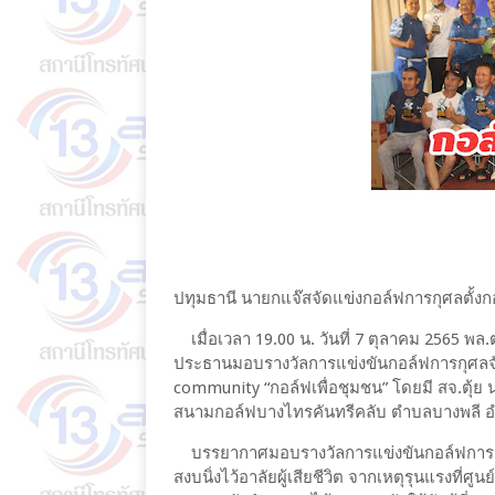
ปทุมธานี นายกแจ๊สจัดแข่งกอล์ฟการกุศลตั้ง
เมื่อเวลา 19.00 น. วันที่ 7 ตุลาคม 2565 พล
ประธานมอบรางวัลการแข่งขันกอล์ฟการกุศลจัดต
community “กอล์ฟเพื่อชุมชน” โดยมี สจ.ตุ้ย
สนามกอล์ฟบางไทรคันทรีคลับ ตำบลบางพลี อ
บรรยากาศมอบรางวัลการแข่งขันกอล์ฟการกุศลจั
สงบนิ่งไว้อาลัยผู้เสียชีวิต จากเหตุรุนแรงที่ศ