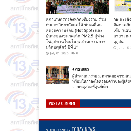
สภาเกษตรกรจังหวัดเชียงราย ร่วม
กษ.ฉะเชิง
กับมหาวิทยาลัยแม่โจ้ ขับเคลื่อน
ติดตามภัย
ลดจุดความร้อน (Hot Spot) และ
เข้ม “แผ
ฝุ่นละอองขนาดเล็ก PM2.5 สู่ห่วง
สาธารณภั
โซ่อุปทานใหม่ในอุตสาหกรรมการ
ฤดูฝน
ผลิตปศุสัตว์ ปีที่ 2”
June 16,
July 01, 2026
0
PREVIOUS
ผู้นำศาสนาร่วมละหมาดขอความสันต
พร้อมให้กำลังใจครอบครัวของผู้เสียช
จากเหตุสลดที่ศุนย์เด็ก
POST A COMMENT
รายการข่าว TODAY NEWS