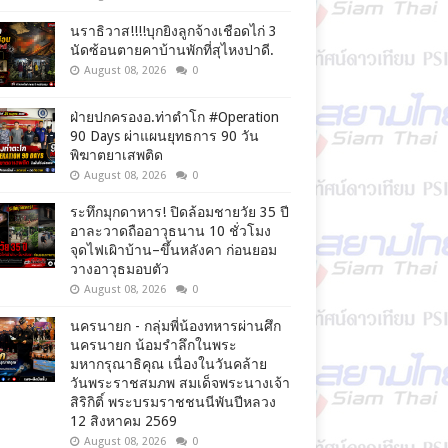
นราธิวาส!!!!บุกยิงลูกจ้างเชือดไก่ 3
นัดซ้อนตายคาบ้านพักที่สุไหงปาดี.
August 08, 2026
0
ฝ่ายปกครองอ.ท่าตำโก #Operation
90 Days ผ่าแผนยุทธการ 90 วัน
พิฆาตยาเสพติด
August 08, 2026
0
ระทึกมุกดาหาร! ปิดล้อมชายวัย 35 ปี
อาละวาดถืออาวุธนาน 10 ชั่วโมง
จุดไฟเผิาบ้าน–ขึ้นหลังคา ก่อนยอม
วางอาวุธมอบตัว
August 08, 2026
0
นครนายก - กลุ่มพี่น้องทหารผ่านศึก
นครนายก น้อมรำลึกในพระ
มหากรุณาธิคุณ เนื่องในวันคล้าย
วันพระราชสมภพ สมเด็จพระนางเจ้า
สิริกิติ์ พระบรมราชชนนีพันปีหลวง
12 สิงหาคม 2569
August 08, 2026
0