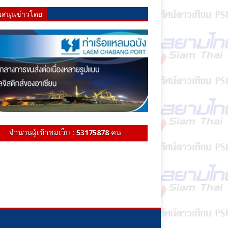
บสนุนข่าวโดย
จำนวนผู้เข้าชมเว็บ :
53175878
คน