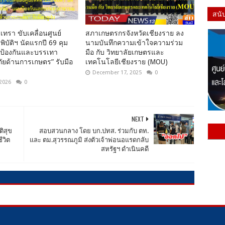
สนั
เทรา ขับเคลื่อนศูนย์
สภาเกษตรกรจังหวัดเชียงราย ลง
พิบัติฯ นัดแรกปี 69 คุม
นามบันทึกความเข้าใจความร่วม
นป้องกันและบรรเทา
มือ กับ วิทยาลัยเกษตรและ
ยด้านการเกษตร” รับมือ
เทคโนโลยีเชียงราย (MOU)
December 17, 2025
0
 2026
0
NEXT
ิสุข
สอบสวนกลาง โดย บก.ปทส. ร่วมกับ ตท.
ีวิต
และ ตม.สุวรรณภูมิ ส่งตัวเจ้าพ่อนอแรดกลับ
สหรัฐฯ ดำเนินคดี