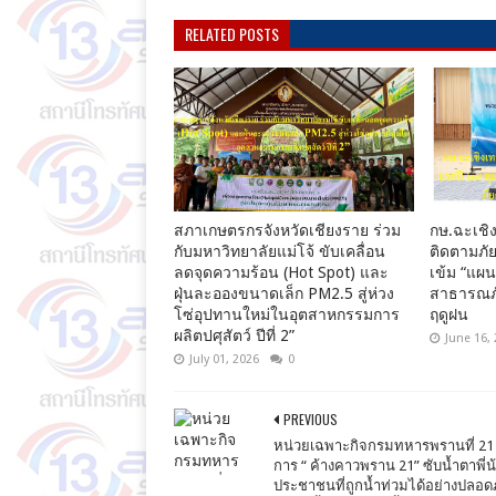
RELATED POSTS
สภาเกษตรกรจังหวัดเชียงราย ร่วม
กษ.ฉะเชิง
กับมหาวิทยาลัยแม่โจ้ ขับเคลื่อน
ติดตามภัย
ลดจุดความร้อน (Hot Spot) และ
เข้ม “แผ
ฝุ่นละอองขนาดเล็ก PM2.5 สู่ห่วง
สาธารณภั
โซ่อุปทานใหม่ในอุตสาหกรรมการ
ฤดูฝน
ผลิตปศุสัตว์ ปีที่ 2”
June 16,
July 01, 2026
0
PREVIOUS
หน่วยเฉพาะกิจกรมทหารพรานที่ 21 ป
การ “ ค้างคาวพราน 21” ซับน้ำตาพี่น
ประชาชนที่ถูกน้ำท่วมได้อย่างปลอด