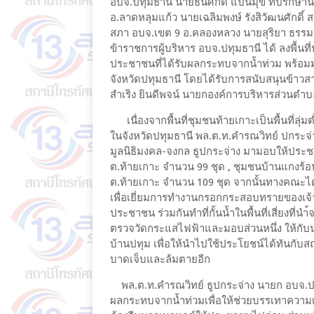
อบจ.ปทุมธานี นายธนศักดิ์ แป้นมุข ที่ปรึก
อ.ลาดหลุมแก้ว นายเฉลิมพงษ์ รังสิวัฒนศักดิ์ ส
สภา อบจ.เขต 9 อ.คลองหลวง นายสุริยา ธรรมธ
ข้าราชการผู้บริหาร อบจ.ปทุมธานี ได้ ลงพื้นที
ประชาชนที่ได้รับผลกระทบจากน้ำท่วม พร้อ
จังหวัดปทุมธานี โดยได้รับการสนับสนุนข้าวส
สำเริง ยินดีพจน์ นายกองค์การบริหารส่วนตำบ
เนื่องจากพื้นที่ชุมชนท้ายเกาะเป็นพื้นที่ลุ่มต
ในจังหวัดปทุมธานี พล.ต.ท.คำรณวิทย์ ปกระจ่
มูลนิธิมงคล-จงกล ธูปกระจ่าง มามอบให้ประชา
ต.ท้ายเกาะ จำนวน 99 ชุด , ชุมชนบ้านแกงร้อน
ต.ท้ายเกาะ จำนวน 109 ชุด จากนั้นทางคณะได้
เพื่อเยี่ยมการทำงานกรอกกระสอบทรายของเจ้า
ประชาชน ร่วมกันทำที่กั้นน้ำในพื้นที่เสี่ยงที่
ตรวจวัดกระแสไฟฟ้าและมอบส่วนหนึ่ง ให้กับน
บ้านปทุม เพื่อให้นำไปใช้ประโยชน์ได้ทันกับส
บาดเจ็บและล้มตายอีก
พล.ต.ท.คำรณวิทย์ ธูปกระจ่าง นายก อบจ.ปทุม
ผลกระทบจากน้ำท่วมเพื่อให้ช่วยบรรเทาความเด