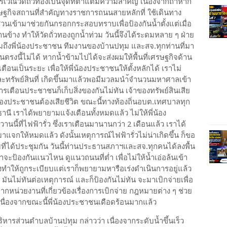
เวณวัดถั่วทองเป็นจุดที่ตำ่แต่มีความสำคัญ เนื่องจากถ้าหาก
เศรษฐกิจสถานที่สำคัญทางราชการถนนสายหลักที่ ใช้เดินทาง
วนเข้ามาช่วยกันกรอกกระสอบทราบเพื่อป้องกันน้ำตั้งแต่เมื่อ
้านข้าง ทำให้วัดถั่วทองถูกน้ำท่วม วันนี้จึงได้ระดมหลาย ๆ ฝ่าย
วมถึงพี่น้องประชาชน ทีมงานของบ้านปทุม และสจ.ทุกท่านที่มา
ถนนตรงนี้ไม่ได้ หากน้ำข้ามไปได้จะส่งผมให้พื้นที่เศรษฐกิจด้าน
เป็นระยะ เพื่อให้พี่น้องประชาชนให้ตั้งหลักได้ เราไม่
ละทรัพย์สินที่ เกิดขึ้นมาแล้วพอมีมวลมนำ้จำนวนมหาศาลเข้า
รเตือนประชาชนก็เก็บสิ่งของกันไม่ทัน เจ้าของทรัพย์สินเสีย
้องประชาชนต้องเสียชีวิต ขณะนี้ทางท้องถิ่นอบต.เทศบาลทุก
ธานี เราได้พยายามแจ้งเตือนทั้งหมดแล้ว ไม่ให้พี่น้อง
นี้ที่ไฟฟ้ารั่ว ซึ่งเราเตือนมานานกว่า 2 เดือนแล้ว เราได้
าแจกให้หมดแล้ว ดังนั้นเหตุการณ์ไฟฟ้ารั่วไม่น่าเกิดขึ้น ก็ขอ
ที่ได้ประชุมกัน วันนี้ท่านประธานสภาฯและสจ.ทุกคนได้ลงพื้น
ะป้องกันแนวไหน ดูแนวถนนที่ต่ำ เพื่อไม่ให้น้ำเอ่อล้นเข้า
้องทำให้ถูกระเบียบแต่เราก็พยายามหารือเร่งดำเนินการอยู่แล้ว
มันไม่ทันต่อเหตุการณ์ และก็ป้องกันไม่ทัน จะมาเบิกจ่ายเพื่อ
กหน่วยงานที่เกี่ยวข้องเรื่องการเบิกจ่าย กฎหมายต่าง ๆ ช่วย
 เนื่องจากขณะนี้พี่น้องประชาชนเดือดร้อนมากแล้ว
หารส่วนตำบลบ้านปทุม กล่าวว่า เนื่องจากระดับน้ำขึ้นเร็ว