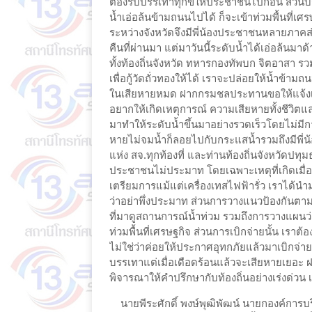
ต้องรีบบรรเทาทุกข์ให้ประชาชนไปก่อน ส่วนบริ
น้ำเอ่อล้นข้ามถนนไปได้ ก็จะเข้าท่วมพื้นที่
ระหว่างจังหวัดจึงมีพี่น้องประชาชนหลายภาคส่
คืนที่ผ่านมา แต่มาวันนี้ระดับน้ำได้เอ่อล้นมาด
ทั้งท้องถิ่นจังหวัด ทหารกองทัพบก จิตอาสา ร
เพื่อกู้วัดถั่วทองให้ได้ เราจะปล่อยให้น้ำข้าม
ในเสียหายหมด ฝากกรมชลประทานขอให้แจ้งเตือน
อยากให้เกิดเหตุการณ์ ความเสียหายทั้งชีวิตแ
มาทำให้ระดับน้ำขึ้นมาอย่างรวดเร็วโดยไม่มีกา
หายไม่จมน้ำก็ลอยไปกับกระแสน้ำรวมถึงมีพี่น
แห่ง สจ.ทุกท้องที่ และท่านท้องถิ่นจังหวัดปทุม
ประชาชนไม่ประมาท โดยเฉพาะเหตุที่เกิดเมื่อวาน
เตรียมการแม้แต่เครื่องเทสไฟฟ้ารั่ว เราได้นำม
ว่าอย่าพึ่งประมาท ส่วนการวางแนวป้องกันตาม
ที่มาดูสถานการณ์น้ำท่วม รวมถึงการวางแผนว่าจ
ท่วมพื้นที่เศรษฐกิจ ส่วนการเบิกจ่ายนั้น เราต
ไม่ใช่ว่าค่อยให้ประกาศอุทกภัยแล้วมาเบิกจ่าย 
บรรเทาแต่เมื่อเดือดร้อนแล้วจะเสียหายเยอะ ฝา
พิจารณาให้คำปรึกษากับท้องถิ่นอย่างเร่งด่วน
นายพีระศักดิ์ พงษ์พุฒิพัฒน์ นายกองค์การบริ