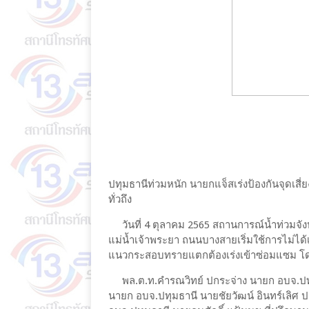
ปทุมธานีท่วมหนัก นายกแจ็สเร่งป้องกันจุดเสี่ยง
ทั่วถึง
วันที่ 4 ตุลาคม 2565 สถานการณ์น้ำท่วมจังหวั
แม่น้ำเจ้าพระยา ถนนบางสายเริ่มใช้การไม่ได
แนวกระสอบทรายแตกต้องเร่งเข้าซ่อมแซม โดย
พล.ต.ท.คำรณวิทย์ ปกระจ่าง นายก อบจ.ปทุมธา
นายก อบจ.ปทุมธานี นายชัยวัฒน์ อินทร์เลิศ 