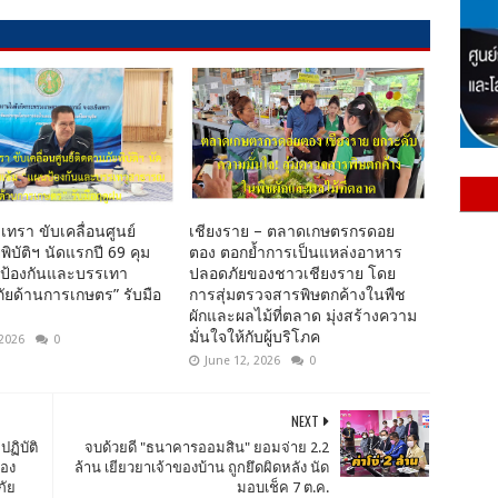
เทรา ขับเคลื่อนศูนย์
เชียงราย – ตลาดเกษตรกรดอย
พิบัติฯ นัดแรกปี 69 คุม
ตอง ตอกย้ำการเป็นแหล่งอาหาร
นป้องกันและบรรเทา
ปลอดภัยของชาวเชียงราย โดย
ยด้านการเกษตร” รับมือ
การสุ่มตรวจสารพิษตกค้างในพืช
ผักและผลไม้ที่ตลาด มุ่งสร้างความ
มั่นใจให้กับผู้บริโภค
 2026
0
June 12, 2026
0
NEXT
ฏิบัติ
จบด้วยดี "ธนาคารออมสิน" ยอมจ่าย 2.2
้อง
ล้าน เยียวยาเจ้าของบ้าน ถูกยึดผิดหลัง นัด
ภัย
มอบเช็ค 7 ต.ค.