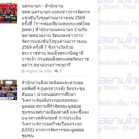
นครนายก - สำนักงาน
ททท.นครนายก แถลงข่าวการจัดการ
แข่งขันวิ่งขุนด่านมาราธอน 2569
ครั้งที่ 7การท่องเที่ยวแห่งประเทศไทย
(ททท.) สำนักงานนครนายก ร่วมกับ
หลายหน่วยงาน จัดแถลงข่าวการ
จัดการแข่งขันวิ่งขุนด่านมาราธอน
2569 ครั้งที่ 7 ชิงรางวัลถ้วย
พระราชทาน สมเด็จพระกนิษฐาธิ
ราชเจ้า กรมสมเด็จพระเทพรัตนราช
สุดาฯ สยามบรมราชกุมารี
August 04, 2026
0
สำนักงานสิ่งแวดล้อมและควบคุม
มลพิษที่ 4 (นครสวรรค์) จัดประชุม
สัมมนา นำเสนอผลการศึกษา
วิเคราะห์องค์ประกอบขอบขยะ
มูลฝอย สถานที่กำจัดขยะมูลฝอย
ชุมชนเทศบาลเมืองตาคลี และชี้แจง
แนวทางหลักเกณฑ์ การประเมิน
วิเคราะห์การลดก๊าซเรือนกระจก
(LESS) จากการจัดการขยะมูลฝอย
ชุมชน