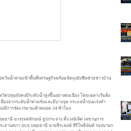
หวั่นน้ำท่วมเข้าพื้นที่เศรษฐกิจพร้อมจัดถุงยังชีพช่วยชาวบ้าน
ดปทุมยังคงมีระดับน้ำสูงขึ้นอย่างต่อเนื่อง โดยเฉพาะริมฝั่ง
้เนื่องจากระดับน้ำท่วมขังและมีบางจุด กระแสน้ำรุนแรงทำ
มีการจัดเวรยามเฝ้าตลอด 24 ชั่วโมง
นี นางรุจศลักษณ์ ธูปกระจ่าง ตั้งวงษ์เลิศ เลขานุการ
ประธานสภา อบจ.ปทุมธานี นายสิระพงษ์ สิริโพธินันท์ รองนายก