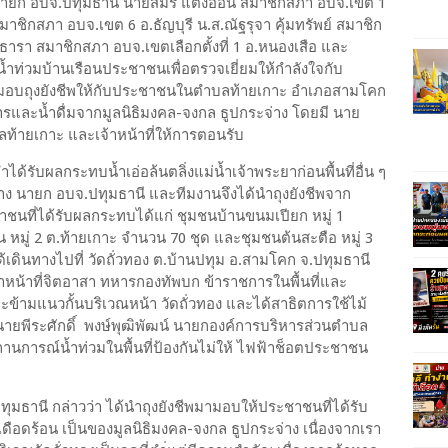
ษานายก อบจ.ปทุมธานี นายสมร แตงอ่อน สมาชิกสภา อบจ.เขต 1
มาชิกสภา อบจ.เขต 6 อ.ธัญบุรี น.ส.ณัฐรุจา คุ้มทรัพย์ สมาชิก
ารา สมาชิกสภา อบจ.เขตเลือกตั้งที่ 1 อ.หนองเสือ และ
่น้ำท่วมบ้านเรือนประชาชนเพื่อตรวจเยี่ยมให้กำลังใจกับ
มมอบถุงยังชีพให้กับประชาชนในตำบลท้ายเกาะ อำเภอสามโคก
ารและน้ำดื่มจากมูลนิธิมงคล-จงกล ธูปกระจ่าง โดยมี นาย
ลท้ายเกาะ และเจ้าหน้าที่ให้การตอนรับ
่ำได้รับผลกระทบน้ำเอ่อล้นตลิ่งแม่น้ำเจ้าพระยาก่อนพื้นที่อื่น ๆ
าง นายก อบจ.ปทุมธานี และทีมงานจึงได้นำถุงยังชีพจาก
ชนที่ได้รับผลกระทบได้แก่ ชุมชนบ้านขนมเปียก หมู่ 1
 หมู่ 2 ต.ท้ายเกาะ จำนวน 70 ชุด และชุมชนต้นสะตือ หมู่ 3
เดินทางไปที่ วัดถั่วทอง ต.บ้านปทุม อ.สามโคก จ.ปทุมธานี
หน้าที่จิตอาสา ทหารกองทัพบก ข้าราชการในพื้นที่และ
นำ้จะข้ามแนวกั้นบริเวณหน้า วัดถั่วทอง และได้สาธิตการใช้ไม้
ายพีระศักดิ์ พงษ์พุฒิพัฒน์ นายกองค์การบริหารส่วนตำบล
ถานการณ์น้ำท่วมในพื้นที่ป้องกันไม่ให้ ไฟฟ้าช็อตประชาชน
ธานี กล่าวว่า ได้นำถุงยังชีพมามอบให้ประชาชนที่ได้รับ
ือดร้อน เป็นของมูลนิธิมงคล-จงกล ธูปกระจ่าง เนื่องจากเรา