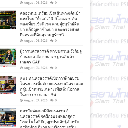
August 04, 2026
0
คลองพนมเตรียมเปิดเส้นทางเดินป่า
แห่งใหม่ “ถ้ำแก้ว” 3 กิโลเมตร ดัน
ท่องเที่ยวเชิงนิเวศ ควบคู่อนุรักษ์ผืน
ป่า แก้ปัญหาช้างป่า และตรวจสิทธิ
ถือครองที่ดินสุราษฎร์ธานี –
August 04, 2026
0
ผู้ว่าฯนครสวรรค์ พาชมสวนฝรั่งกิมจู
บ้านมะเกลือ ยกมาตรฐานสินค้า
เกษตร GAP
August 03, 2026
0
สพร.8 นครสวรรค์เปิดการฝึกอบรม
โครงการเพิ่มทักษะแรงงานอิสระและ
กลุ่มเป้าหมายเฉพาะเพื่อเพิ่มโอกาส
ในการประกอบอาชีพ
August 03, 2026
0
สถาบันพัฒนาฝีมือแรงงาน 8
นครสวรรค์ จัดฝึกอบรมหลักสูตร
"เทคโนโลยีปัญญาประดิษฐ์สำหรับ
ธุรกิจท่องเที่ยวและบริการ" เสริม