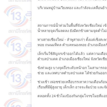
บริเวณหมู่บ้านเวียงทอง และกำลังจะเคลื่อนย้า
สถานการณ์น้ำท่วมในพื้นที่จังหวัดเชียงใหม่ เข้
น้ำหลายจุดเริ่มลดลง ยังมีตกข้างตามจุดต่ำไ
ทางสายเชียงใหม่ - ลำพูสายเก่า ตั้งแต่เชิงสะพ
หอย ถนนมหิดล ตำบลหนองหอย อำเภอเมืองเชีย
เล็กเริ่มใช้สัญจรเข้าออกได้แล้ว แต่ความเดือน
ตำบลป่าแดด อำเภอเมืองเชียงใหม่ จังหวัดเชียง
ขังท่วมสูง บางจุดถึงระดับหน้าอก ไมสามารถอ
ช่วย และเทศบาลตำบลป่าแดด ได้ช่วยกันออ
ช่วงเช้า เพ่อชช่วยเหลือบรรเทาความเดือนร
เรือนที่มีผุ้สูงอายุ เด็กเล็ก อาจจะล้มป่วย แล
ตลอดทั้ง 24 ชั่วโมงป้องกันกลุ่มโจรขโมยที่