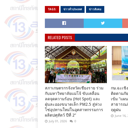
TAGS:
ข่าวทั่วประเทศ
ข่าวสังคม
RELATED POSTS
สภาเกษตรกรจังหวัดเชียงราย ร่วม
กษ.ฉะเชิง
กับมหาวิทยาลัยแม่โจ้ ขับเคลื่อน
ติดตามภัย
ลดจุดความร้อน (Hot Spot) และ
เข้ม “แผ
ฝุ่นละอองขนาดเล็ก PM2.5 สู่ห่วง
สาธารณภั
โซ่อุปทานใหม่ในอุตสาหกรรมการ
ฤดูฝน
ผลิตปศุสัตว์ ปีที่ 2”
June 16,
July 01, 2026
0