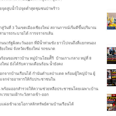
ยจุดสูบน้ำไปจุดต่ำสุดชุมชนป่าพร้าว
าสู่วันที่ 3 ในเขตเมืองเชียงใหม่ สถานการณ์เริ่มดีขึ้นปริมาณ
ม่สามารถระบายได้ การจราจรเส้น
านนวรัฐฝั่งตะวันออก ที่มีน้ำท่วมขัง ยาวไปจนถึงสี่แยกหนอง
งใหม่ จังหวัดเชียงใหม่ รถขนาด
ร้อนของชาวบ้าน หมู่บ้านโฮมศิิริ บ้านเกาะกลาง หมู่ที่ 8
ใหม่ ยังได้รับความเดือนร้อน น้ำยังคง
อกจากบ้านเรือนได้ กำนันตำบลป่าแดด พร้อมผู้ใหญ่บ้าน ผู้
กแจกจ่ายอาหารให้กับประชาชนใน
้อน พร้อมออกสำรวจให้ความช่วยหลือประชาชนโดยเฉพาะบ้าน
ะจัดเวรยามเฝ้าระวังทางเข้า-ออก
แอบแฝงเข้าฉวยโอกาสลักทรัพย์ตามบ้านเรือนได้