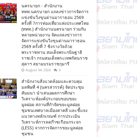
นครนายก - สำนักงาน
ททท.นครนายก แถลงข่าวการจัดการ
แข่งขันวิ่งขุนด่านมาราธอน 2569
ครั้งที่ 7การท่องเที่ยวแห่งประเทศไทย
(ททท.) สำนักงานนครนายก ร่วมกับ
หลายหน่วยงาน จัดแถลงข่าวการ
จัดการแข่งขันวิ่งขุนด่านมาราธอน
2569 ครั้งที่ 7 ชิงรางวัลถ้วย
พระราชทาน สมเด็จพระกนิษฐาธิ
ราชเจ้า กรมสมเด็จพระเทพรัตนราช
สุดาฯ สยามบรมราชกุมารี
August 04, 2026
0
สำนักงานสิ่งแวดล้อมและควบคุม
มลพิษที่ 4 (นครสวรรค์) จัดประชุม
สัมมนา นำเสนอผลการศึกษา
วิเคราะห์องค์ประกอบขอบขยะ
มูลฝอย สถานที่กำจัดขยะมูลฝอย
ชุมชนเทศบาลเมืองตาคลี และชี้แจง
แนวทางหลักเกณฑ์ การประเมิน
วิเคราะห์การลดก๊าซเรือนกระจก
(LESS) จากการจัดการขยะมูลฝอย
ชุมชน