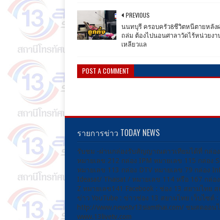
PREVIOUS
นนทบุรี ครอบครัว8ชีวิตหนีตายหลัง
ถล่ม ต้องไปนอนศาลาวัดไร้หน่วยงา
เหลียวแล
POST A COMMENT
รายการข่าว TODAY NEWS
รับชม -ผ่านกล่องรับสัญญาณดาวเทียมได้ที่ กล่อ
หมายเลข 212 กล่อง IPM หมายเลข 115 กล่อง 
หมายเลข 113 กล่อง DTV หมายเลข 79 กล่อง Inf
Ideasat/ Thaisat / หมายเลข 114 หรือ 167 กล่
Z หมายเลข141 Facebook : ช่อง 13 สยามไทย ส
ข่าว YouTube : ข่าวช่อง 13 สยามไทย เว็บไซต์ :
http://www.newstv13siamthai.com/ ชมสดออนไล
www.13livetv.com