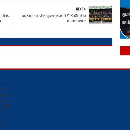
NEXT
ฝาบ้าน
นครนายก-ทำบุญครบรอบ 3 ปี"รำลึกช้าง
น
ตกเหวนรก"
ง PSI
Sunbox
osat/
อง GMM
ถานี
น์ :