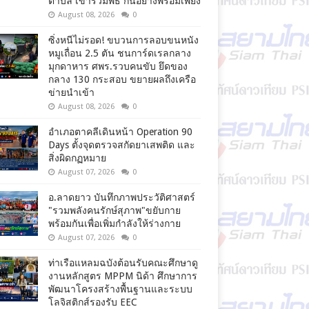
ตำบล เข้าร่วมพิธี กันอย่างพร้อมเพียง
August 08, 2026
0
ซิ่งหนีไม่รอด! ขบวนการลอบขนหนัง
หมูเถื่อน 2.5 ตัน ชนการ์ดเรลกลาง
มุกดาหาร ศพร.รวบคนขับ ยึดของ
กลาง 130 กระสอบ ขยายผลถึงเครือ
ข่ายนำเข้า
August 08, 2026
0
อำเภอตาคลีเดินหน้า Operation 90
Days ตั้งจุดตรวจสกัดยาเสพติด และ
สิ่งผิดกฏหมาย
August 07, 2026
0
อ.ลาดยาว บันทึกภาพประวัติศาสตร์
"รวมพลังคนรักษ์สุภาพ"ขยับกาย
พร้อมกันเพื่อเพิ่มกำลังให้ร่างกาย
August 07, 2026
0
ท่าเรือแหลมฉบังต้อนรับคณะศึกษาดู
งานหลักสูตร MPPM นิด้า ศึกษาการ
พัฒนาโครงสร้างพื้นฐานและระบบ
โลจิสติกส์รองรับ EEC