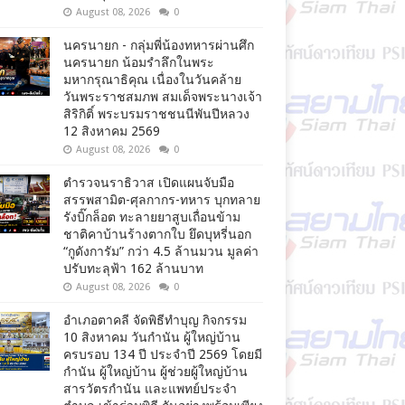
August 08, 2026
0
นครนายก - กลุ่มพี่น้องทหารผ่านศึก
นครนายก น้อมรำลึกในพระ
มหากรุณาธิคุณ เนื่องในวันคล้าย
วันพระราชสมภพ สมเด็จพระนางเจ้า
สิริกิติ์ พระบรมราชชนนีพันปีหลวง
12 สิงหาคม 2569
August 08, 2026
0
ตำรวจนราธิวาส เปิดแผนจับมือ
สรรพสามิต-ศุลกากร-ทหาร บุกทลาย
รังบิ๊กล็อต ทะลายยาสูบเถื่อนข้าม
ชาติคาบ้านร้างตากใบ ยึดบุหรี่นอก
“กูดังการัม” กว่า 4.5 ล้านมวน มูลค่า
ปรับทะลุฟ้า 162 ล้านบาท
August 08, 2026
0
อำเภอตาคลี จัดพิธีทำบุญ กิจกรรม
10 สิงหาคม วันกำนัน ผู้ใหญ่บ้าน
ครบรอบ 134 ปี ประจำปี 2569 โดยมี
กำนัน ผู้ใหญ่บ้าน ผู้ช่วยผู้ใหญ่บ้าน
สารวัตรกำนัน และแพทย์ประจำ