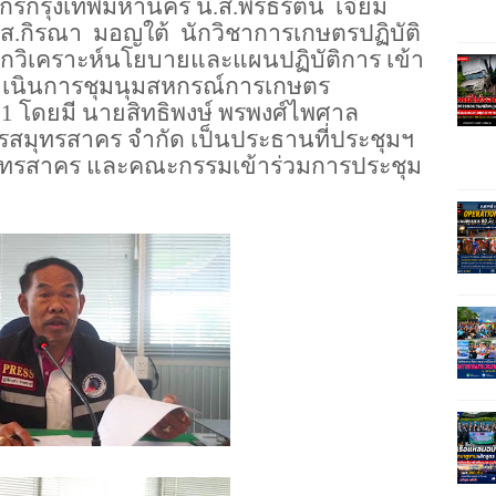
กรกรุงเทพมหานคร น.ส.พรธิรัตน์
เจียม
.ส.กิรณา
มอญใต้
นักวิชาการเกษตรปฏิบัติ
ักวิเคราะห์นโยบายและแผนปฏิบัติการ เข้า
เนินการชุมนุมสหกรณ์การเกษตร
ที่ 1 โดยมี นายสิทธิพงษ์ พรพงศ์ไพศาล
มุทรสาคร จำกัด เป็นประธานที่ประชุมฯ
สมุทรสาคร และคณะกรรมเข้าร่วมการประชุม