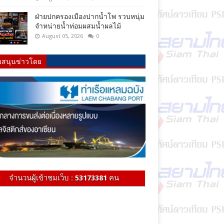
ฝ่ายปกครองเมืองปากน้ำโพ รวบหนุ่ม
จำหน่ายน้ำท่อมผสมน้ำผลไม้
August 05, 2026
0
บสนุนข่าวโดย
จำนวนผู้เข้าชมเว็บ :
53173381
คน