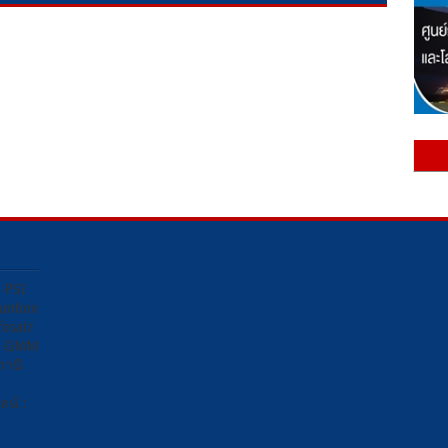
ง PSI
Sunbox
osat/
อง GMM
ถานี
น์ :