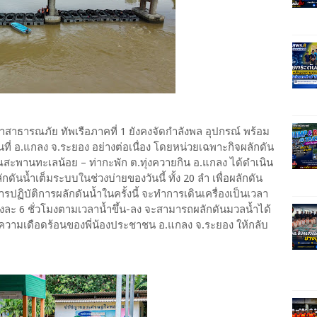
าสาธารณภัย ทัพเรือภาคที่ 1 ยังคงจัดกำลังพล อุปกรณ์ พร้อม
นที่ อ.แกลง จ.ระยอง อย่างต่อเนื่อง โดยหน่วยเฉพาะกิจผลักดัน
ิเวณสะพานทะเลน้อย – ท่ากะพัก ต.ทุ่งควายกิน อ.แกลง ได้ดำเนิน
นน้ำเต็มระบบในช่วงบ่ายของวันนี้ ทั้ง 20 ลำ เพื่อผลักดัน
ารปฏิบัติการผลักดันน้ำในครั้งนี้ จะทำการเดินเครื่องเป็นเวลา
รั้งละ 6 ชั่วโมงตามเวลาน้ำขึ้น-ลง จะสามารถผลักดันมวลน้ำได้
ทาความเดือดร้อนของพี่น้องประชาชน อ.แกลง จ.ระยอง ให้กลับ