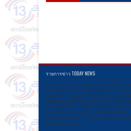
รายการข่าว TODAY NEWS
รับชม -ผ่านกล่องรับสัญญาณดาวเทียมได้ที่ กล่อ
หมายเลข 212 กล่อง IPM หมายเลข 115 กล่อง 
หมายเลข 113 กล่อง DTV หมายเลข 79 กล่อง Inf
Ideasat/ Thaisat / หมายเลข 114 หรือ 167 กล่
Z หมายเลข141 Facebook : ช่อง 13 สยามไทย ส
ข่าว YouTube : ข่าวช่อง 13 สยามไทย เว็บไซต์ :
http://www.newstv13siamthai.com/ ชมสดออนไล
www.13livetv.com