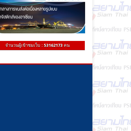
จำนวนผู้เข้าชมเว็บ :
53162173
คน