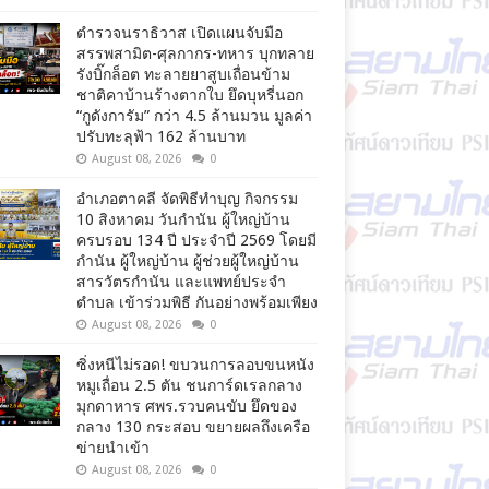
ตำรวจนราธิวาส เปิดแผนจับมือ
สรรพสามิต-ศุลกากร-ทหาร บุกทลาย
รังบิ๊กล็อต ทะลายยาสูบเถื่อนข้าม
ชาติคาบ้านร้างตากใบ ยึดบุหรี่นอก
“กูดังการัม” กว่า 4.5 ล้านมวน มูลค่า
ปรับทะลุฟ้า 162 ล้านบาท
August 08, 2026
0
อำเภอตาคลี จัดพิธีทำบุญ กิจกรรม
10 สิงหาคม วันกำนัน ผู้ใหญ่บ้าน
ครบรอบ 134 ปี ประจำปี 2569 โดยมี
กำนัน ผู้ใหญ่บ้าน ผู้ช่วยผู้ใหญ่บ้าน
สารวัตรกำนัน และแพทย์ประจำ
ตำบล เข้าร่วมพิธี กันอย่างพร้อมเพียง
August 08, 2026
0
ซิ่งหนีไม่รอด! ขบวนการลอบขนหนัง
หมูเถื่อน 2.5 ตัน ชนการ์ดเรลกลาง
มุกดาหาร ศพร.รวบคนขับ ยึดของ
กลาง 130 กระสอบ ขยายผลถึงเครือ
ข่ายนำเข้า
August 08, 2026
0