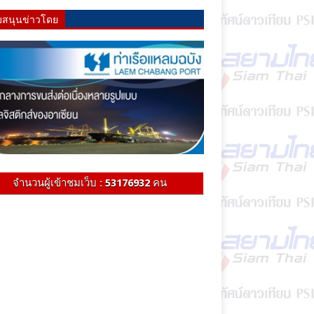
บสนุนข่าวโดย
จำนวนผู้เข้าชมเว็บ :
53176932
คน