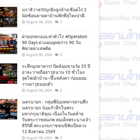
นราธิวาส!!!!บุกยิงลูกจ้างเชือดไก่ 3
นัดซ้อนตายคาบ้านพักที่สุไหงปาดี.
August 08, 2026
0
ฝ่ายปกครองอ.ท่าตำโก #Operation
90 Days ผ่าแผนยุทธการ 90 วัน
พิฆาตยาเสพติด
August 08, 2026
0
ระทึกมุกดาหาร! ปิดล้อมชายวัย 35 ปี
อาละวาดถืออาวุธนาน 10 ชั่วโมง
จุดไฟเผิาบ้าน–ขึ้นหลังคา ก่อนยอม
วางอาวุธมอบตัว
August 08, 2026
0
นครนายก - กลุ่มพี่น้องทหารผ่านศึก
นครนายก น้อมรำลึกในพระ
มหากรุณาธิคุณ เนื่องในวันคล้าย
วันพระราชสมภพ สมเด็จพระนางเจ้า
สิริกิติ์ พระบรมราชชนนีพันปีหลวง
12 สิงหาคม 2569
August 08, 2026
0