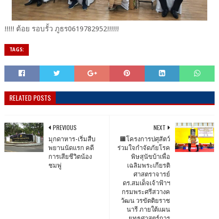
!!!!! ต้อย​ รอบ​รั้ว​ ภูธร​0619782952!!!!!!
TAGS:
RELATED POSTS
PREVIOUS
NEXT
มุกดาหาร-เริ่มสืบ
🟧โครงการปศุสัตว์
พยานนัดแรก คดี
ร่วมใจกำจัดภัยโรค
การเสียชีวิตน้อง
พิษสุนัขบ้าเพื่อ
ชมพู่
เฉลิมพระเกียรติ
ศาสตราจารย์
ดร.สมเด็จเจ้าฟ้าฯ
กรมพระศรีสวางค
วัฒน วรขัตติยราช
นารี ภายใต้แผน
ยุทธศาสตร์การ