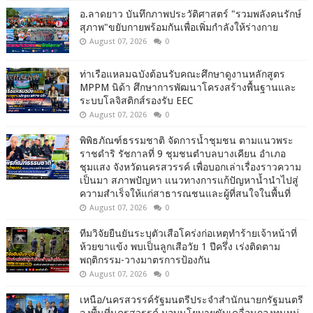
อ.ลาดยาว บันทึกภาพประวัติศาสตร์ "รวมพลังคนรักษ์
สุภาพ"ขยับกายพร้อมกันเพื่อเพิ่มกำลังให้ร่างกาย
August 07, 2026
0
ท่าเรือแหลมฉบังต้อนรับคณะศึกษาดูงานหลักสูตร
MPPM นิด้า ศึกษาการพัฒนาโครงสร้างพื้นฐานและ
ระบบโลจิสติกส์รองรับ EEC
August 07, 2026
0
พิพิธภัณฑ์ธรรมชาติ จัดการน้ำชุมชน ตามแนวพระ
ราชดำริ รัชกาลที่ 9 ชุมชนตำบลบางเคียน อำเภอ
ชุมแสง จังหวัดนครสวรรค์ เพื่อบอกเล่าเรื่องราวความ
เป็นมา สภาพปัญหา แนวทางการแก้ปัญหาน้ำนำไปสู่
ความสำเร็จให้แก่สาธารณชนและผู้ที่สนใจในพื้นที่
August 07, 2026
0
ทีมวิจัยยืนยันระบุตัวเสือโคร่งก่อเหตุทำร้ายเจ้าหน้าที่
ห้วยขาแข้ง พบเป็นลูกเสือวัย 1 ปีครึ่ง เร่งติดตาม
พฤติกรรม-วางมาตรการป้องกัน
August 07, 2026
0
เหนือ/นครสวรรค์รัฐมนตรีประจำสำนักนายกรัฐมนตรี
ลงพื้นที่นครสวรรค์ มอบนโยบายขับเคลื่อนกองทุนหมู่