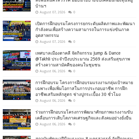
บ้านฯ
August 07, 2026
0
เปิดการฝึกอบรมโครงการยกระดับผลิตภาพและพัฒนา
กำลังคนเพื่อสร้างความสามารถในการแข่งขันภาค
อุตสาหกรรม
August 07, 2026
0
เทศบาลเมืองตาคลี จัดกิจกรรม Jump & Dance
@Takhli ประจำปีงบประมาณ 2569 ส่งเสริมสุขภาพ
สร้างความสามัคคีของคนในชุมชน
August 06, 2026
0
การฝึกอบรม โครงการฝึกอบรมแรงงานกลุ่มเป้าหมาย
เฉพาะเพื่อเพิ่มโอกาสในการประกอบอาชีพ การฝึก
อาชีพเสริมหลักสูตร ช่างปูกระเบื้อง 30 ชั่วโมง
August 06, 2026
0
ร่วมการฝึกอบรมโครงการพัฒนาศักยภาพแรงงานขับ
เคลื่อนการเติบโตภาคเศรษฐกิจและสังคมอย่างยั่งยืน
August 06, 2026
0
สถาบันพัฒนาฝีมือแรงงาน 8 นครสวรรค์ จัดฝึกอบรม