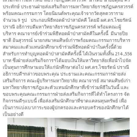
ประทักษ์ ประธานฝ่ายส่งเสริมกิจการมหาวิทยาลัยราชภัฏนครสวรรค์
พร้อมคณะกรรมการ โดยนิมนต์พระคุณเจ้าจากวัดสุคตวราราม
จำนวน 9 รูป ประกอบพิธีทอดผ้าป่าสามัคคี โดยมี ผศ.ดร.ไชยรัตน์
ปราณี อธิการบดีมหาวิทยาลัยราชภัฏนครสวรรค์ พร้อมคณะผู้
บริหาร คณาจารย์เข้าร่วมพิธีทอดผ้าป่าสามัคคีในครั้งนี้ มีนายปิย
ชาติ อ้นสุวรรณ์ นายกสมาคมศิษย์เก่าฯพร้อมคณะกรรมการบริหาร
สมาคมและตัวแทนนักศึกษาเข้าร่วมพิธีทอดผ้าป่าในครั้งนี้ด้วย
สำหรับการทำบุญทอดผ้าป่าสามัคคีครั้งนี้ ได้เงินรวมทั้งสิ้น 214 ,556
บาท ซึ่งฝ่ายส่งเสริมกิจการฯได้มอบเงินให้มหาวิทยาลัยเพื่อนำไปจัด
เป็นทุนการศึกษามอบให้แก่นักศึกษาต่อไป ผศ.ดร.ไชยรัตน์ ปราณี
อธิการบดีฯกล่าวขอบพระคุณ ประธานและคณะกรรมการฝ่ายส่ง
เสริมกิจการ คณะผู้บริหารมหาวิทยาลัย คณาจารย์ สมาคมศิษย์เก่า
มหาวิทยาลัยราชภัฏและตัวแทนนักศึกษาที่เข้าร่วมพิธีในวันนี้ และ
ขอบพระคุณคณะกรรมการฝ่ายส่งเสริมกิจการที่ได้ทำโครงการ จัด
กิจกรรมดีๆแบบนี้ เพื่อส่งเสริมนักศึกษาที่ขาดแคลนทุนทรัพย์ เพื่อ
เป็นการแบ่งเบาภาระของผู้ปกครองและครอบครัวของนักศึกษาได้
เป็นอย่างดี