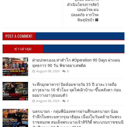
ดำเนินโครงการสัตว์
ปลอดโรค คน
ปลอดภัย จากโรค
พิษสุนัขบ้า 🟧
POST A COMMENT
ข่าวล่าสุด
ฝ่ายปกครองอ.ท่าตำโก #Operation 90 Days ผ่าแผน
ยุทธการ 90 วัน พิฆาตยาเสพติด
August 08, 2026
0
ระทึกมุกดาหาร! ปิดล้อมชายวัย 35 ปี อาละวาดถือ
อาวุธนาน 10 ชั่วโมง จุดไฟเผิาบ้าน–ขึ้นหลังคา ก่อน
ยอมวางอาวุธมอบตัว
August 08, 2026
0
นครนายก - กลุ่มพี่น้องทหารผ่านศึกนครนายก น้อม
รำลึกในพระมหากรุณาธิคุณ เนื่องในวันคล้ายวันพระ
ราชสมภพ สมเด็จพระนางเจ้าสิริกิติ์ พระบรมราชชนนี