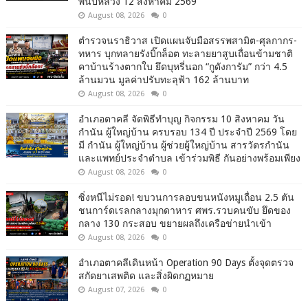
พันปีหลวง 12 สิงหาคม 2569
August 08, 2026
0
ตำรวจนราธิวาส เปิดแผนจับมือสรรพสามิต-ศุลกากร-
ทหาร บุกทลายรังบิ๊กล็อต ทะลายยาสูบเถื่อนข้ามชาติ
คาบ้านร้างตากใบ ยึดบุหรี่นอก “กูดังการัม” กว่า 4.5
ล้านมวน มูลค่าปรับทะลุฟ้า 162 ล้านบาท
August 08, 2026
0
อำเภอตาคลี จัดพิธีทำบุญ กิจกรรม 10 สิงหาคม วัน
กำนัน ผู้ใหญ่บ้าน ครบรอบ 134 ปี ประจำปี 2569 โดย
มี กำนัน ผู้ใหญ่บ้าน ผู้ช่วยผู้ใหญ่บ้าน สารวัตรกำนัน
และแพทย์ประจำตำบล เข้าร่วมพิธี กันอย่างพร้อมเพียง
August 08, 2026
0
ซิ่งหนีไม่รอด! ขบวนการลอบขนหนังหมูเถื่อน 2.5 ตัน
ชนการ์ดเรลกลางมุกดาหาร ศพร.รวบคนขับ ยึดของ
กลาง 130 กระสอบ ขยายผลถึงเครือข่ายนำเข้า
August 08, 2026
0
อำเภอตาคลีเดินหน้า Operation 90 Days ตั้งจุดตรวจ
สกัดยาเสพติด และสิ่งผิดกฏหมาย
August 07, 2026
0