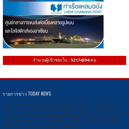
จำนวนผู้เข้าชมเว็บ :
53174394
คน
รายการข่าว TODAY NEWS
รับชม -ผ่านกล่องรับสัญญาณดาวเทียมได้ที่ กล่อง PSI หมายเลข 212
กล่อง IPM หมายเลข 115 กล่อง Sunbox หมายเลข 113 กล่อง DTV
หมายเลข 79 กล่อง Infosat/ Ideasat/ Thaisat / หมายเลข 114 หรือ 167
กล่อง GMM Z หมายเลข141 Facebook : ช่อง 13 สยามไทย สถานีข่าว
YouTube : ข่าวช่อง 13 สยามไทย เว็บไซต์ :