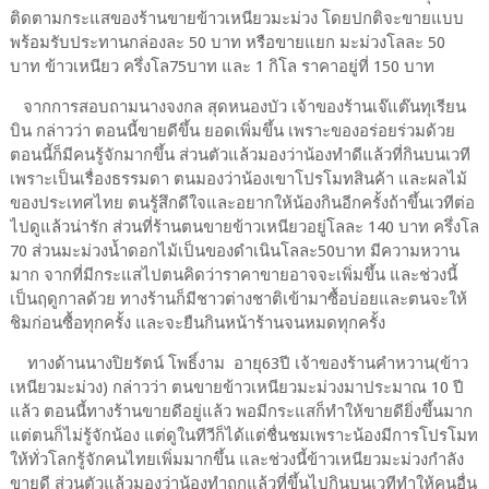
ติดตามกระแสของร้านขายข้าวเหนียวมะม่วง โดยปกติจะขายแบบ
พร้อมรับประทานกล่องละ 50 บาท หรือขายแยก มะม่วงโลละ 50
บาท ข้าวเหนียว ครึ่งโล75บาท และ 1 กิโล ราคาอยู่ที่ 150 บาท
จากการสอบถามนางจงกล สุดหนองบัว เจ้าของร้านเจ๊แต๊นทุเรียน
บิน กล่าวว่า ตอนนี้ขายดีขึ้น ยอดเพิ่มขึ้น เพราะของอร่อยร่วมด้วย
ตอนนี้ก็มีคนรู้จักมากขึ้น ส่วนตัวแล้วมองว่าน้องทำดีแล้วที่กินบนเวที
เพราะเป็นเรื่องธรรมดา ตนมองว่าน้องเขาโปรโมทสินค้า และผลไม้
ของประเทศไทย ตนรู้สึกดีใจและอยากให้น้องกินอีกครั้งถ้าขึ้นเวทีต่อ
ไปดูแล้วน่ารัก ส่วนที่ร้านตนขายข้าวเหนียวอยู่โลละ 140 บาท ครึ่งโล
70 ส่วนมะม่วงน้ำดอกไม้เป็นของดำเนินโลละ50บาท มีความหวาน
มาก จากที่มีกระแสไปตนคิดว่าราคาขายอาจจะเพิ่มขึ้น และช่วงนี้
เป็นฤดูกาลด้วย ทางร้านก็มีชาวต่างชาติเข้ามาซื้อบ่อยและตนจะให้
ชิมก่อนซื้อทุกครั้ง และจะยืนกินหน้าร้านจนหมดทุกครั้ง
ทางด้านนางปิยรัตน์ โพธิ์งาม อายุ63ปี เจ้าของร้านคำหวาน(ข้าว
เหนียวมะม่วง) กล่าวว่า ตนขายข้าวเหนียวมะม่วงมาประมาณ 10 ปี
แล้ว ตอนนี้ทางร้านขายดีอยู่แล้ว พอมีกระแสก็ทำให้ขายดียิ่งขึ้นมาก
แต่ตนก็ไม่รู้จักน้อง แต่ดูในทีวีก็ได้แต่ชื่นชมเพราะน้องมีการโปรโมท
ให้ทั่วโลกรู้จักคนไทยเพิ่มมากขึ้น และช่วงนี้ข้าวเหนียวมะม่วงกำลัง
ขายดี ส่วนตัวแล้วมองว่าน้องทำถูกแล้วที่ขึ้นไปกินบนเวทีทำให้คนอื่น