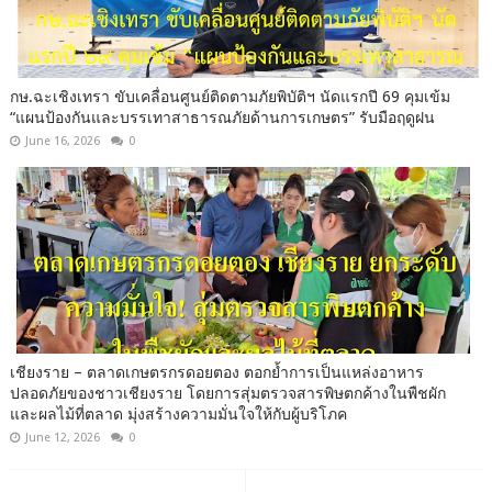
กษ.ฉะเชิงเทรา ขับเคลื่อนศูนย์ติดตามภัยพิบัติฯ นัดแรกปี 69 คุมเข้ม
“แผนป้องกันและบรรเทาสาธารณภัยด้านการเกษตร” รับมือฤดูฝน
June 16, 2026
0
เชียงราย – ตลาดเกษตรกรดอยตอง ตอกย้ำการเป็นแหล่งอาหาร
ปลอดภัยของชาวเชียงราย โดยการสุ่มตรวจสารพิษตกค้างในพืชผัก
และผลไม้ที่ตลาด มุ่งสร้างความมั่นใจให้กับผู้บริโภค
June 12, 2026
0