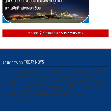
จำนวนผู้เข้าชมเว็บ :
53177105
คน
รายการข่าว TODAY NEWS
รับชม -ผ่านกล่องรับสัญญาณดาวเทียมได้ที่ กล่อง PSI หมายเลข 212
กล่อง IPM หมายเลข 115 กล่อง Sunbox หมายเลข 113 กล่อง DTV
หมายเลข 79 กล่อง Infosat/ Ideasat/ Thaisat / หมายเลข 114 หรือ 167
กล่อง GMM Z หมายเลข141 Facebook : ช่อง 13 สยามไทย สถานีข่าว
YouTube : ข่าวช่อง 13 สยามไทย เว็บไซต์ :
http://www.newstv13siamthai.com/ ชมสดออนไลน์ :
www.13livetv.com