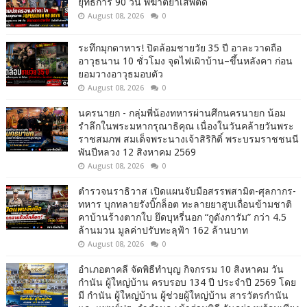
ยุทธการ 90 วัน พิฆาตยาเสพติด
August 08, 2026
0
ระทึกมุกดาหาร! ปิดล้อมชายวัย 35 ปี อาละวาดถือ
อาวุธนาน 10 ชั่วโมง จุดไฟเผิาบ้าน–ขึ้นหลังคา ก่อน
ยอมวางอาวุธมอบตัว
August 08, 2026
0
นครนายก - กลุ่มพี่น้องทหารผ่านศึกนครนายก น้อม
รำลึกในพระมหากรุณาธิคุณ เนื่องในวันคล้ายวันพระ
ราชสมภพ สมเด็จพระนางเจ้าสิริกิติ์ พระบรมราชชนนี
พันปีหลวง 12 สิงหาคม 2569
August 08, 2026
0
ตำรวจนราธิวาส เปิดแผนจับมือสรรพสามิต-ศุลกากร-
ทหาร บุกทลายรังบิ๊กล็อต ทะลายยาสูบเถื่อนข้ามชาติ
คาบ้านร้างตากใบ ยึดบุหรี่นอก “กูดังการัม” กว่า 4.5
ล้านมวน มูลค่าปรับทะลุฟ้า 162 ล้านบาท
August 08, 2026
0
อำเภอตาคลี จัดพิธีทำบุญ กิจกรรม 10 สิงหาคม วัน
กำนัน ผู้ใหญ่บ้าน ครบรอบ 134 ปี ประจำปี 2569 โดย
มี กำนัน ผู้ใหญ่บ้าน ผู้ช่วยผู้ใหญ่บ้าน สารวัตรกำนัน