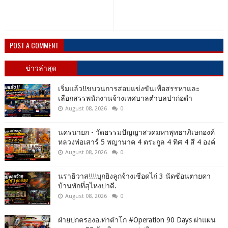
POST A COMMENT
ข่าวล่าสุด
เริ่มแล้ว!!ขบวนการสอบแข่งขันเพื่อสรรหาและ
เลือกสรรพนักงานจ้างเทศบาลตำบลป่าก่อดำ
August 08, 2026
0
นครนายก - วัดธรรมปัญญาสวดมหาพุทธาภิเษกองค์
หลวงพ่อเสาร์ 5 พญานาค 4 ตระกูล 4 ทิศ 4 สี 4 องค์
August 08, 2026
0
นราธิวาส!!!!บุกยิงลูกจ้างเชือดไก่ 3 นัดซ้อนตายคา
บ้านพักที่สุไหงปาดี.
August 08, 2026
0
ฝ่ายปกครองอ.ท่าตำโก #Operation 90 Days ผ่าแผน