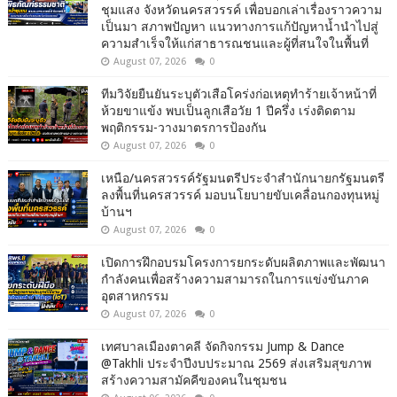
ชุมแสง จังหวัดนครสวรรค์ เพื่อบอกเล่าเรื่องราวความ
เป็นมา สภาพปัญหา แนวทางการแก้ปัญหาน้ำนำไปสู่
ความสำเร็จให้แก่สาธารณชนและผู้ที่สนใจในพื้นที่
August 07, 2026
0
ทีมวิจัยยืนยันระบุตัวเสือโคร่งก่อเหตุทำร้ายเจ้าหน้าที่
ห้วยขาแข้ง พบเป็นลูกเสือวัย 1 ปีครึ่ง เร่งติดตาม
พฤติกรรม-วางมาตรการป้องกัน
August 07, 2026
0
เหนือ/นครสวรรค์รัฐมนตรีประจำสำนักนายกรัฐมนตรี
ลงพื้นที่นครสวรรค์ มอบนโยบายขับเคลื่อนกองทุนหมู่
บ้านฯ
August 07, 2026
0
เปิดการฝึกอบรมโครงการยกระดับผลิตภาพและพัฒนา
กำลังคนเพื่อสร้างความสามารถในการแข่งขันภาค
อุตสาหกรรม
August 07, 2026
0
เทศบาลเมืองตาคลี จัดกิจกรรม Jump & Dance
@Takhli ประจำปีงบประมาณ 2569 ส่งเสริมสุขภาพ
สร้างความสามัคคีของคนในชุมชน