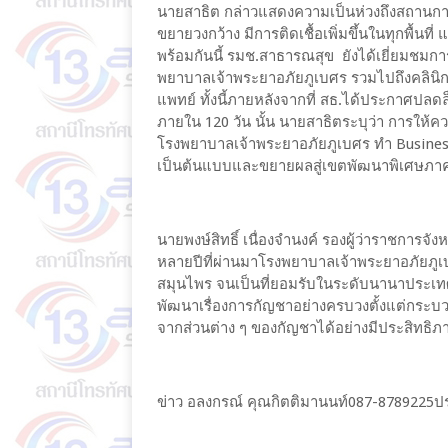
นายสาธิต กล่าวแสดงความเป็นห่วงถึงสถานกา
ขยายวงกว้าง มีการติดเชื้อเพิ่มขึ้นในทุกพื้นที
พร้อมกันนี้ รมช.สาธารณสุข ยังได้เยี่ยมชม
พยาบาลเจ้าพระยาอภัยภูเบศร รวมไปถึงคลินิ
แพทย์ ทั้งนี้ภายหลังจากที่ สธ.ได้ประกาศป
ภายใน 120 วัน นั้น นายสาธิตระบุว่า การให้ควา
โรงพยาบาลเจ้าพระยาอภัยภูเบศร ทำ Business 
เป็นต้นแบบและขยายผลสู่เขตพัฒนาพิเศษภาคต
นายพงษ์สิทธิ์ เนื่องจำนงค์ รองผู้ว่าราชการจัง
หลายปีที่ผ่านมาโรงพยาบาลเจ้าพระยาอภัยภ
สมุนไพร จนเป็นที่ยอมรับในระดับนานาประเทศ 
พัฒนาเรื่องการกัญชาอย่างครบวงตั้งแต่กระบ
จากส่วนต่าง ๆ ของกัญชาได้อย่างมีประสิทธิภ
ข่าว อลงกรณ์ คุณกิตติมานนท์087-8789225ปรา