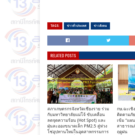
TAGS:
ข่าวทั่วประเทศ
ข่าวสังคม
RELATED POSTS
สภาเกษตรกรจังหวัดเชียงราย ร่วม
กษ.ฉะเชิง
กับมหาวิทยาลัยแม่โจ้ ขับเคลื่อน
ติดตามภัย
ลดจุดความร้อน (Hot Spot) และ
เข้ม “แผ
ฝุ่นละอองขนาดเล็ก PM2.5 สู่ห่วง
สาธารณภั
โซ่อุปทานใหม่ในอุตสาหกรรมการ
ฤดูฝน