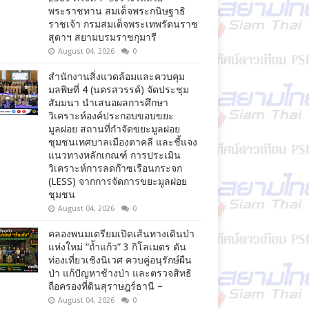
พระราชทาน สมเด็จพระกนิษฐาธิ
ราชเจ้า กรมสมเด็จพระเทพรัตนราช
สุดาฯ สยามบรมราชกุมารี
August 04, 2026
0
สำนักงานสิ่งแวดล้อมและควบคุม
มลพิษที่ 4 (นครสวรรค์) จัดประชุม
สัมมนา นำเสนอผลการศึกษา
วิเคราะห์องค์ประกอบขอบขยะ
มูลฝอย สถานที่กำจัดขยะมูลฝอย
ชุมชนเทศบาลเมืองตาคลี และชี้แจง
แนวทางหลักเกณฑ์ การประเมิน
วิเคราะห์การลดก๊าซเรือนกระจก
(LESS) จากการจัดการขยะมูลฝอย
ชุมชน
August 04, 2026
0
คลองพนมเตรียมเปิดเส้นทางเดินป่า
แห่งใหม่ “ถ้ำแก้ว” 3 กิโลเมตร ดัน
ท่องเที่ยวเชิงนิเวศ ควบคู่อนุรักษ์ผืน
ป่า แก้ปัญหาช้างป่า และตรวจสิทธิ
ถือครองที่ดินสุราษฎร์ธานี –
August 04, 2026
0