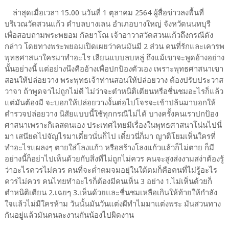
ล่าสุดเมื่อเวลา 15.00 นวันที่ 1 ตุลาคม 2564 ผู้สื่อข่าวลงพื้นที่
บริเวณวัดสวนแก้ว ตำบลบางเลน อำเภอบางใหญ่ จังหวัดนนทบุรี
เพื่อสอบถามพระพยอม กัลยาโณ เจ้าอาวาสวัดสวนแก้วถึงกรณีดัง
กล่าว โดยทางพระพยอมเปิดเผยว่าคนมันมี 2 ส่วน คนที่รักและเคารพ
พุทธศาสนาใครมาทำอะไร เลียนแบบลบหลู่ ถึงแม้เขาจะพูดอ้างอย่าง
นั้นอย่างนี้ แต่อย่างนึงคืออ้างเพื่อปกป้องตัวเอง เพราะพุทธศาสนาเขา
สอนให้ปล่อยวาง พระพุทธเจ้าท่านสอนให้ปล่อยวาง ต้องปรับประวาส
วาจา ถ้าพูดจาไม่ถูกไม่ดี ไม่ว่าจะตำหนิติเตียนหรือชื่นชมอะไรก็แล้ว
แต่มันต้องมี จะบอกให้ปล่อยวางงั้นต่อไปโจรจะเข้าปล้นมาบอกให้
ตำรวจปล่อยวาง นิสัยแบบนี้ใช้ทุกกรณีไม่ได้ บางครั้งคนเราปกป้อง
ศาสนาเพราะกิเลสตนเอง ประเทศไทยมีเรื่องในพุทธศาสนาโน่นไปนี่
มา เสนียดไปจัญไรมาเดี๋ยวนั่นก็ไป เดี๋ยวนี่ก็มา ญาติโยมเห็นใครที่
ทำอะไรแผลงๆ ตายใส่โลงแก้ว หรือสร้างโลงแก้วแล้วก็ไม่ตาย ก็มี
อย่างนี้ก็อย่าไปเห็นด้วยกับสิ่งที่ไม่ถูกไม่ควร คนจะสูงส่งงามสง่าต้องรู้
ว่าอะไรควรไม่ควร คนที่จะต่ำตมจมอยุ่ในใต้ตมก็คือคนที่ไม่รู้อะไร
ควรไม่ควร คนไทยทำอะไรก็ต้องมีคนเห็น 3 อย่าง 1.ไม่เห็นด้วยก็
ตำหนิติเตียน 2.เฉยๆ 3.เห็นด้วยและชื่นชมเหลือเกินให้ท้ายให้กำลัง
ใจแล้วไม่มีใครห้าม วันนั้นมันวันแต่งผีทำไมมาแต่งพระ มันสวนทาง
กันอยู่แล้วมันคนละงานกันน้องไปผิดงาน