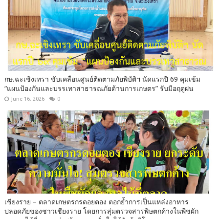
กษ.ฉะเชิงเทรา ขับเคลื่อนศูนย์ติดตามภัยพิบัติฯ นัดแรกปี 69 คุมเข้ม
“แผนป้องกันและบรรเทาสาธารณภัยด้านการเกษตร” รับมือฤดูฝน
June 16, 2026
0
เชียงราย – ตลาดเกษตรกรดอยตอง ตอกย้ำการเป็นแหล่งอาหาร
ปลอดภัยของชาวเชียงราย โดยการสุ่มตรวจสารพิษตกค้างในพืชผัก