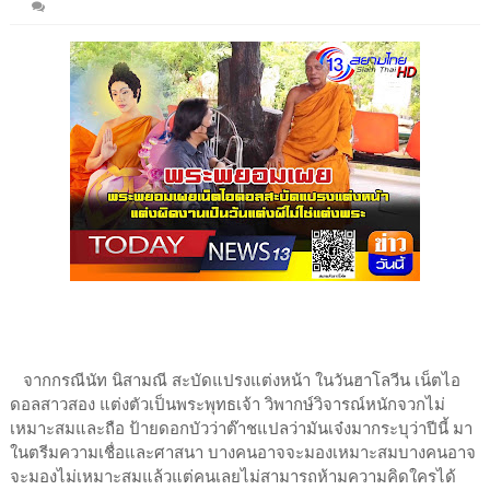
จากกรณีนัท นิสามณี สะบัดแปรงแต่งหน้า ในวันฮาโลวีน เน็ตไอ
ดอลสาวสอง แต่งตัวเป็นพระพุทธเจ้า วิพากษ์วิจารณ์หนักจวกไม่
เหมาะสมและถือ ป้ายดอกบัวว่าต๊าชแปลว่ามันเจ๋งมากระบุว่าปีนี้ มา
ในตรีมความเชื่อและศาสนา บางคนอาจจะมองเหมาะสมบางคนอาจ
จะมองไม่เหมาะสมแล้วแต่คนเลยไม่สามารถห้ามความคิดใครได้