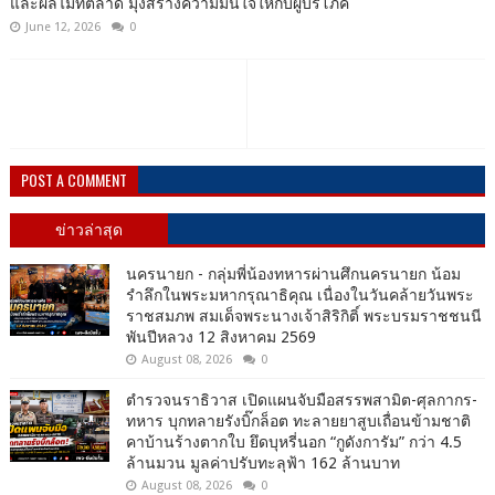
และผลไม้ที่ตลาด มุ่งสร้างความมั่นใจให้กับผู้บริโภค
June 12, 2026
0
POST A COMMENT
ข่าวล่าสุด
นครนายก - กลุ่มพี่น้องทหารผ่านศึกนครนายก น้อม
รำลึกในพระมหากรุณาธิคุณ เนื่องในวันคล้ายวันพระ
ราชสมภพ สมเด็จพระนางเจ้าสิริกิติ์ พระบรมราชชนนี
พันปีหลวง 12 สิงหาคม 2569
August 08, 2026
0
ตำรวจนราธิวาส เปิดแผนจับมือสรรพสามิต-ศุลกากร-
ทหาร บุกทลายรังบิ๊กล็อต ทะลายยาสูบเถื่อนข้ามชาติ
คาบ้านร้างตากใบ ยึดบุหรี่นอก “กูดังการัม” กว่า 4.5
ล้านมวน มูลค่าปรับทะลุฟ้า 162 ล้านบาท
August 08, 2026
0