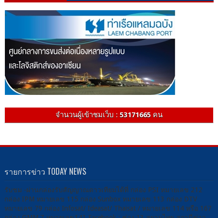
จำนวนผู้เข้าชมเว็บ :
53171665
คน
รายการข่าว TODAY NEWS
รับชม -ผ่านกล่องรับสัญญาณดาวเทียมได้ที่ กล่อง PSI หมายเลข 212
กล่อง IPM หมายเลข 115 กล่อง Sunbox หมายเลข 113 กล่อง DTV
หมายเลข 79 กล่อง Infosat/ Ideasat/ Thaisat / หมายเลข 114 หรือ 167
กล่อง GMM Z หมายเลข141 Facebook : ช่อง 13 สยามไทย สถานีข่าว