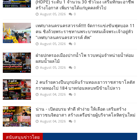
(HDPE) ระดับ 1 จำนวน 30 ชั่วโมง เสริมทักษะอาชีพ
สร้างโอกาส เพิ่มรายได้แก่บุคคลทั่วไป
August 05, 2026
0
เทศบาลนครนครสวรรค์!!!! จัดการแข่งขันฟุตบอล 11
คน ชิงถ้วยพระราชทานพระบาทสมเด็จพระเจ้าอยู่หัว
"เทศบาลนครนครสวรรค์ คัพ"
August 05, 2026
0
ฝ่ายปกครองเมืองปากน้ำโพ รวบหนุ่มจำหน่ายน้ำท่อม
ผสมน้ำผลไม้
August 05, 2026
0
2 คนร้ายควงปืนบุกปล้นร้านทองเยาวราชสาขาโลตัส
กวาดทองไป 184 บาทก่อนหลบหนีข้ามไปลาว
August 04, 2026
0
น่าน - เปิดอบรม ทำดี ทำง่าย ให้เลือด เสริมสร้าง
เยาวชนจิตอาสา สร้างเครือข่ายผู้บริจาคโลหิตรุ่นใหม่
August 04, 2026
0
สนับสนุนข่าวโดย