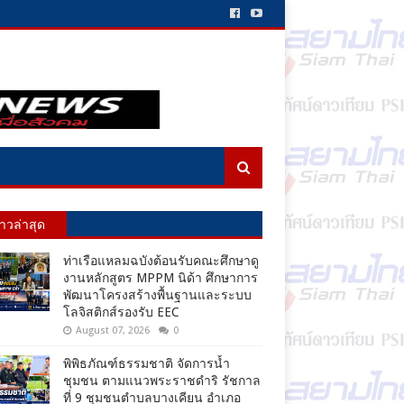
่าวล่าสุด
ท่าเรือแหลมฉบังต้อนรับคณะศึกษาดู
งานหลักสูตร MPPM นิด้า ศึกษาการ
พัฒนาโครงสร้างพื้นฐานและระบบ
โลจิสติกส์รองรับ EEC
August 07, 2026
0
พิพิธภัณฑ์ธรรมชาติ จัดการน้ำ
ชุมชน ตามแนวพระราชดำริ รัชกาล
ที่ 9 ชุมชนตำบลบางเคียน อำเภอ