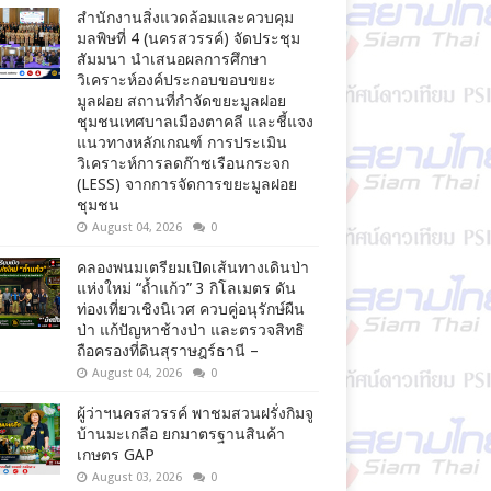
สำนักงานสิ่งแวดล้อมและควบคุม
มลพิษที่ 4 (นครสวรรค์) จัดประชุม
สัมมนา นำเสนอผลการศึกษา
วิเคราะห์องค์ประกอบขอบขยะ
มูลฝอย สถานที่กำจัดขยะมูลฝอย
ชุมชนเทศบาลเมืองตาคลี และชี้แจง
แนวทางหลักเกณฑ์ การประเมิน
วิเคราะห์การลดก๊าซเรือนกระจก
(LESS) จากการจัดการขยะมูลฝอย
ชุมชน
August 04, 2026
0
คลองพนมเตรียมเปิดเส้นทางเดินป่า
แห่งใหม่ “ถ้ำแก้ว” 3 กิโลเมตร ดัน
ท่องเที่ยวเชิงนิเวศ ควบคู่อนุรักษ์ผืน
ป่า แก้ปัญหาช้างป่า และตรวจสิทธิ
ถือครองที่ดินสุราษฎร์ธานี –
August 04, 2026
0
ผู้ว่าฯนครสวรรค์ พาชมสวนฝรั่งกิมจู
บ้านมะเกลือ ยกมาตรฐานสินค้า
เกษตร GAP
August 03, 2026
0