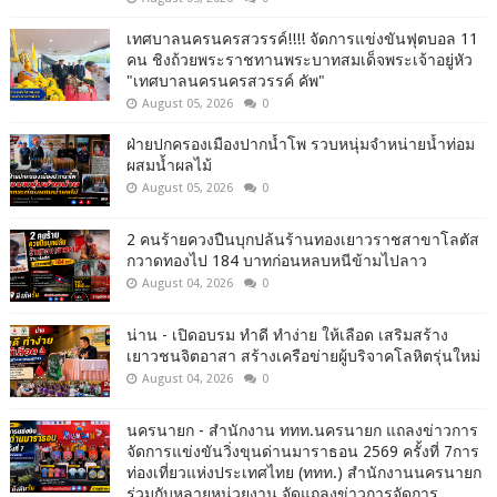
เทศบาลนครนครสวรรค์!!!! จัดการแข่งขันฟุตบอล 11
คน ชิงถ้วยพระราชทานพระบาทสมเด็จพระเจ้าอยู่หัว
"เทศบาลนครนครสวรรค์ คัพ"
August 05, 2026
0
ฝ่ายปกครองเมืองปากน้ำโพ รวบหนุ่มจำหน่ายน้ำท่อม
ผสมน้ำผลไม้
August 05, 2026
0
2 คนร้ายควงปืนบุกปล้นร้านทองเยาวราชสาขาโลตัส
กวาดทองไป 184 บาทก่อนหลบหนีข้ามไปลาว
August 04, 2026
0
น่าน - เปิดอบรม ทำดี ทำง่าย ให้เลือด เสริมสร้าง
เยาวชนจิตอาสา สร้างเครือข่ายผู้บริจาคโลหิตรุ่นใหม่
August 04, 2026
0
นครนายก - สำนักงาน ททท.นครนายก แถลงข่าวการ
จัดการแข่งขันวิ่งขุนด่านมาราธอน 2569 ครั้งที่ 7การ
ท่องเที่ยวแห่งประเทศไทย (ททท.) สำนักงานนครนายก
ร่วมกับหลายหน่วยงาน จัดแถลงข่าวการจัดการ