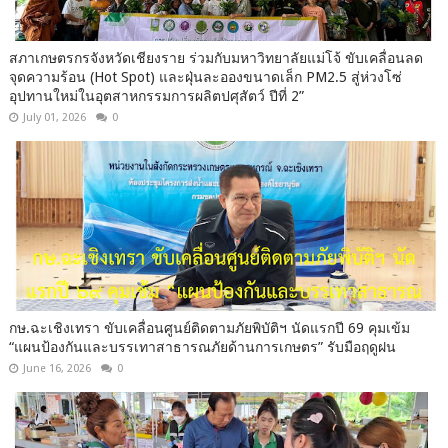
สภาเกษตรกรจังหวัดเชียงราย ร่วมกับมหาวิทยาลัยแม่โจ้ ขับเคลื่อนลด
จุดความร้อน (Hot Spot) และฝุ่นละอองขนาดเล็ก PM2.5 สู่ห่วงโซ่
อุปทานใหม่ในอุตสาหกรรมการผลิตปศุสัตว์ ปีที่ 2”
July 01, 2026
0
กษ.ฉะเชิงเทรา ขับเคลื่อนศูนย์ติดตามภัยพิบัติฯ นัดแรกปี 69 คุมเข้ม
“แผนป้องกันและบรรเทาสาธารณภัยด้านการเกษตร” รับมือฤดูฝน
June 16, 2026
0