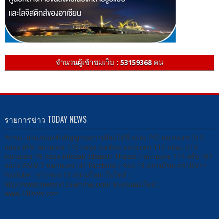
จำนวนผู้เข้าชมเว็บ :
53159368
คน
รายการข่าว TODAY NEWS
รับชม -ผ่านกล่องรับสัญญาณดาวเทียมได้ที่ กล่อง PSI หมายเลข 212
กล่อง IPM หมายเลข 115 กล่อง Sunbox หมายเลข 113 กล่อง DTV
หมายเลข 79 กล่อง Infosat/ Ideasat/ Thaisat / หมายเลข 114 หรือ 167
กล่อง GMM Z หมายเลข141 Facebook : ช่อง 13 สยามไทย สถานีข่าว
YouTube : ข่าวช่อง 13 สยามไทย เว็บไซต์ :
http://www.newstv13siamthai.com/ ชมสดออนไลน์ :
www.13livetv.com