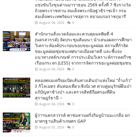
แข่งขันวิ่งขุนด่านมาราธอน 2569 ครั้งที่ 7 ชิงรางวัล
ถ้วยพระราชทาน สมเด็จพระกนิษฐาธิราชเจ้า กรม
สมเด็จพระเทพรัตนราชสุดาฯ สยามบรมราชกุมารี
August 04, 2026
0
สำนักงานสิ่งแวดล้อมและควบคุมมลพิษที่ 4
(นครสวรรค์) จัดประชุมสัมมนา นำเสนอผลการศึกษา
วิเคราะห์องค์ประกอบขอบขยะมูลฝอย สถานที่กำจัด
ขยะมูลฝอยชุมชนเทศบาลเมืองตาคลี และชี้แจง
แนวทางหลักเกณฑ์ การประเมินวิเคราะห์การลดก๊าซ
เรือนกระจก (LESS) จากการจัดการขยะมูลฝอยชุมชน
August 04, 2026
0
คลองพนมเตรียมเปิดเส้นทางเดินป่าแห่งใหม่ “ถ้ำแก้ว”
3 กิโลเมตร ดันท่องเที่ยวเชิงนิเวศ ควบคู่อนุรักษ์ผืนป่า
แก้ปัญหาช้างป่า และตรวจสิทธิถือครองที่ดิน
สุราษฎร์ธานี –
August 04, 2026
0
ผู้ว่าฯนครสวรรค์ พาชมสวนฝรั่งกิมจูบ้านมะเกลือ ยก
มาตรฐานสินค้าเกษตร GAP
August 03, 2026
0