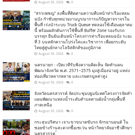
August 03, 2026
0
“สรรเพชญ” ลงพื้นที่ติดตามความคืบหน้าท่าเรือแหลม
ฉบัง กำชับทุกหน่วยงานบูรณาการแก้ปัญหาจราจรใน
พื้นที่ เร่งนำระบบ Truck Queue ทดลองใช้เดือนตุลาคม
นี้ พร้อมผลักดันการใช้พื้นที่ Buffer Zone รองรับรถ
บรรทุก ยืนยันเดินหน้าโครงการท่าเรือแหลมฉบัง ระยะ
ที่ 3 บนหลักความโปร่งใสและวิชาการ เพื่อยกระดับ
ไทยสู่ศูนย์กลางโลจิสติกส์ของภูมิภาค
August 03, 2026
0
นครนายก - เปิดเวทีรับฟังความคิดเห็น จัดทำแผน
พัฒนาจังหวัด พ.ศ. 2571–2575 มุ่งสู่เมืองน่าอยู่ แหล่ง
ท่องเที่ยวหลากหลาย และเกษตรมูลค่าสูง
August 03, 2026
0
จังหวัดนครสวรรค์ จัดประชุมปฐมนิเทศโครงการจัดทำ
แผนพัฒนาแหล่งน้ำระดับตำบลตามผังน้ำกลุ่มพื้นที่
ภาคเหนือ
August 03, 2026
0
กระสุนปริศนา เจาะขาขนาดขับรถ จักรยานยนต์ ใน
ซอยข้างร้านสะดวกซื้อเซเว่น หน้าวิทยาลัยอาชีวศึกษา
นครสวรรค ์