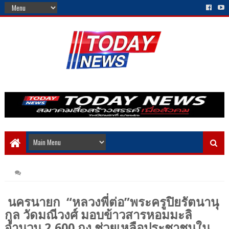
นครนายก “หลวงพี่ต่อ”พระครูปิยรัตนานุ
กูล วัดมณีวงศ์ มอบข้าวสารหอมมะลิ
จำนวน 2,600 ถุง ช่วยเหลือประชาชนใน