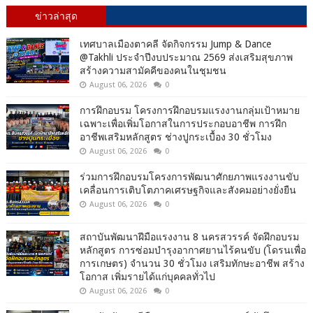
ข่าวล่าสุด
เทศบาลเมืองตาคลี จัดกิจกรรม Jump & Dance
@Takhli ประจำปีงบประมาณ 2569 ส่งเสริมสุขภาพ
สร้างความสามัคคีของคนในชุมชน
August 06, 2026
0
การฝึกอบรม โครงการฝึกอบรมแรงงานกลุ่มเป้าหมาย
เฉพาะเพื่อเพิ่มโอกาสในการประกอบอาชีพ การฝึก
อาชีพเสริมหลักสูตร ช่างปูกระเบื้อง 30 ชั่วโมง
August 06, 2026
0
ร่วมการฝึกอบรมโครงการพัฒนาศักยภาพแรงงานขับ
เคลื่อนการเติบโตภาคเศรษฐกิจและสังคมอย่างยั่งยืน
August 06, 2026
0
สถาบันพัฒนาฝีมือแรงงาน 8 นครสวรรค์ จัดฝึกอบรม
หลักสูตร การซ่อมบำรุงอากาศยานไร้คนขับ (โดรนเพื่อ
การเกษตร) จำนวน 30 ชั่วโมง เสริมทักษะอาชีพ สร้าง
โอกาส เพิ่มรายได้แก่บุคคลทั่วไป
August 06, 2026
0