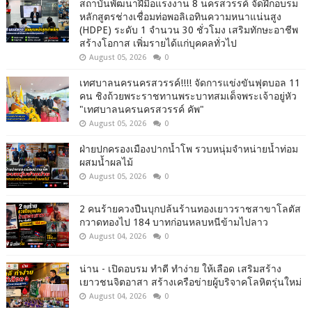
สถาบันพัฒนาฝีมือแรงงาน 8 นครสวรรค์ จัดฝึกอบรม
หลักสูตรช่างเชื่อมท่อพอลิเอทินความหนาแน่นสูง
(HDPE) ระดับ 1 จำนวน 30 ชั่วโมง เสริมทักษะอาชีพ
สร้างโอกาส เพิ่มรายได้แก่บุคคลทั่วไป
August 05, 2026
0
เทศบาลนครนครสวรรค์!!!! จัดการแข่งขันฟุตบอล 11
คน ชิงถ้วยพระราชทานพระบาทสมเด็จพระเจ้าอยู่หัว
"เทศบาลนครนครสวรรค์ คัพ"
August 05, 2026
0
ฝ่ายปกครองเมืองปากน้ำโพ รวบหนุ่มจำหน่ายน้ำท่อม
ผสมน้ำผลไม้
August 05, 2026
0
2 คนร้ายควงปืนบุกปล้นร้านทองเยาวราชสาขาโลตัส
กวาดทองไป 184 บาทก่อนหลบหนีข้ามไปลาว
August 04, 2026
0
น่าน - เปิดอบรม ทำดี ทำง่าย ให้เลือด เสริมสร้าง
เยาวชนจิตอาสา สร้างเครือข่ายผู้บริจาคโลหิตรุ่นใหม่
August 04, 2026
0