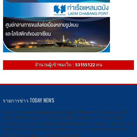
จำนวนผู้เข้าชมเว็บ :
53155122
คน
รายการข่าว TODAY NEWS
รับชม -ผ่านกล่องรับสัญญาณดาวเทียมได้ที่ กล่อง PSI หมายเลข 212
กล่อง IPM หมายเลข 115 กล่อง Sunbox หมายเลข 113 กล่อง DTV
หมายเลข 79 กล่อง Infosat/ Ideasat/ Thaisat / หมายเลข 114 หรือ 167
กล่อง GMM Z หมายเลข141 Facebook : ช่อง 13 สยามไทย สถานีข่าว
YouTube : ข่าวช่อง 13 สยามไทย เว็บไซต์ :