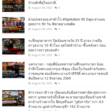
บ้านพักที่สุไหงปาดี.
August 08, 2026
0
ฝ่ายปกครองอ.ท่าตำโก #Operation 90 Days ผ่าแผน
ยุทธการ 90 วัน พิฆาตยาเสพติด
August 08, 2026
0
ระทึกมุกดาหาร! ปิดล้อมชายวัย 35 ปี อาละวาดถือ
อาวุธนาน 10 ชั่วโมง จุดไฟเผิาบ้าน–ขึ้นหลังคา ก่อน
ยอมวางอาวุธมอบตัว
August 08, 2026
0
นครนายก - กลุ่มพี่น้องทหารผ่านศึกนครนายก น้อม
รำลึกในพระมหากรุณาธิคุณ เนื่องในวันคล้ายวันพระ
ราชสมภพ สมเด็จพระนางเจ้าสิริกิติ์ พระบรมราชชนนี
พันปีหลวง 12 สิงหาคม 2569
August 08, 2026
0
ตำรวจนราธิวาส เปิดแผนจับมือสรรพสามิต-ศุลกากร-
ทหาร บุกทลายรังบิ๊กล็อต ทะลายยาสูบเถื่อนข้ามชาติ
คาบ้านร้างตากใบ ยึดบุหรี่นอก “กูดังการัม” กว่า 4.5
ล้านมวน มูลค่าปรับทะลุฟ้า 162 ล้านบาท