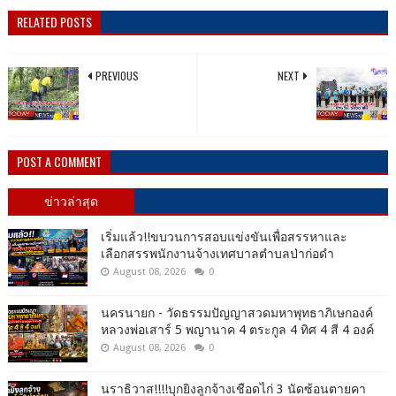
RELATED POSTS
PREVIOUS
NEXT
POST A COMMENT
ข่าวล่าสุด
เริ่มแล้ว!!ขบวนการสอบแข่งขันเพื่อสรรหาและ
เลือกสรรพนักงานจ้างเทศบาลตำบลป่าก่อดำ
August 08, 2026
0
นครนายก - วัดธรรมปัญญาสวดมหาพุทธาภิเษกองค์
หลวงพ่อเสาร์ 5 พญานาค 4 ตระกูล 4 ทิศ 4 สี 4 องค์
August 08, 2026
0
นราธิวาส!!!!บุกยิงลูกจ้างเชือดไก่ 3 นัดซ้อนตายคา