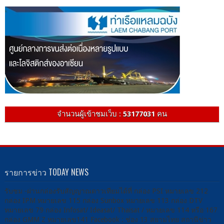
จำนวนผู้เข้าชมเว็บ :
53177031
คน
รายการข่าว TODAY NEWS
รับชม -ผ่านกล่องรับสัญญาณดาวเทียมได้ที่ กล่อง PSI หมายเลข 212
กล่อง IPM หมายเลข 115 กล่อง Sunbox หมายเลข 113 กล่อง DTV
หมายเลข 79 กล่อง Infosat/ Ideasat/ Thaisat / หมายเลข 114 หรือ 167
กล่อง GMM Z หมายเลข141 Facebook : ช่อง 13 สยามไทย สถานีข่าว