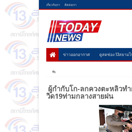
เกี่ยวกับเรา
ติดต่อเรา
ข่าวออกอากาศ
ดูสดช่อง 13สยาม
ผู้กำกับโก-ลกควงตะหลิวทำ
วิด19ท่ามกลางสายฝน