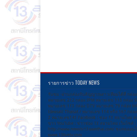
รายการข่าว TODAY NEWS
รับชม -ผ่านกล่องรับสัญญาณดาวเทียมได้ที่ กล่อ
หมายเลข 212 กล่อง IPM หมายเลข 115 กล่อง 
หมายเลข 113 กล่อง DTV หมายเลข 79 กล่อง Inf
Ideasat/ Thaisat / หมายเลข 114 หรือ 167 กล่
Z หมายเลข141 Facebook : ช่อง 13 สยามไทย ส
ข่าว YouTube : ข่าวช่อง 13 สยามไทย เว็บไซต์ :
http://www.newstv13siamthai.com/ ชมสดออนไล
www.13livetv.com