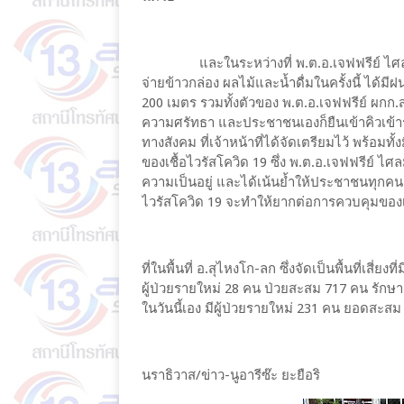
และในระหว่างที่ พ.ต.อ.เจฟฟรีย์ ไศลมา
จ่ายข้าวกล่อง ผลไม้และน้ำดื่มในครั้งนี้ ได้
200 เมตร รวมทั้งตัวของ พ.ต.อ.เจฟฟรีย์ ผกก
ความศรัทธา และประชาชนเองก็ยืนเข้าคิวเข้า
ทางสังคม ที่เจ้าหน้าที่ได้จัดเตรียมไว้ พร้อ
ของเชื้อไวรัสโควิด 19 ซึ่ง พ.ต.อ.เจฟฟรีย์ 
ความเป็นอยู่ และได้เน้นย้ำให้ประชาชนทุกคน
ไวรัสโควิด 19 จะทำให้ยากต่อการควบคุมของเจ้าห
ที่ในพื้นที่ อ.สุไหงโก-ลก ซึ่งจัดเป็นพื้นที่เสี่
ผู้ป่วยรายใหม่ 28 คน ป่วยสะสม 717 คน รักษ
ในวันนี้เอง มีผู้ป่วยรายใหม่ 231 คน ยอดสะส
นราธิวาส/ข่าว-นูอารีซ๊ะ ยะยือริ