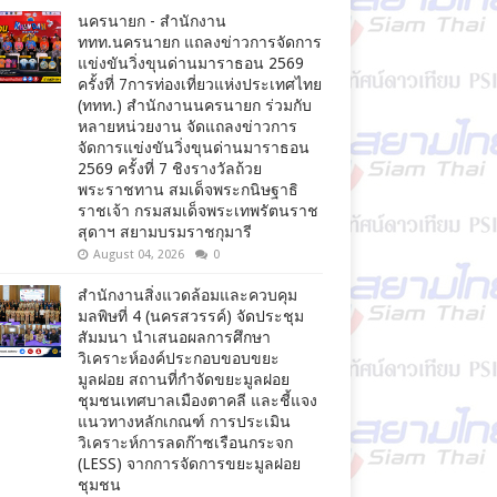
นครนายก - สำนักงาน
ททท.นครนายก แถลงข่าวการจัดการ
แข่งขันวิ่งขุนด่านมาราธอน 2569
ครั้งที่ 7การท่องเที่ยวแห่งประเทศไทย
(ททท.) สำนักงานนครนายก ร่วมกับ
หลายหน่วยงาน จัดแถลงข่าวการ
จัดการแข่งขันวิ่งขุนด่านมาราธอน
2569 ครั้งที่ 7 ชิงรางวัลถ้วย
พระราชทาน สมเด็จพระกนิษฐาธิ
ราชเจ้า กรมสมเด็จพระเทพรัตนราช
สุดาฯ สยามบรมราชกุมารี
August 04, 2026
0
สำนักงานสิ่งแวดล้อมและควบคุม
มลพิษที่ 4 (นครสวรรค์) จัดประชุม
สัมมนา นำเสนอผลการศึกษา
วิเคราะห์องค์ประกอบขอบขยะ
มูลฝอย สถานที่กำจัดขยะมูลฝอย
ชุมชนเทศบาลเมืองตาคลี และชี้แจง
แนวทางหลักเกณฑ์ การประเมิน
วิเคราะห์การลดก๊าซเรือนกระจก
(LESS) จากการจัดการขยะมูลฝอย
ชุมชน