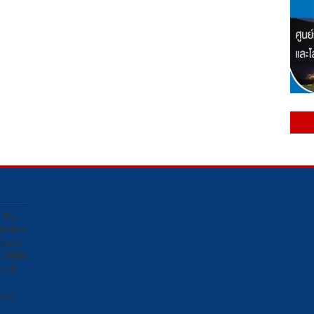
ง PSI
Sunbox
osat/
อง GMM
ถานี
น์ :