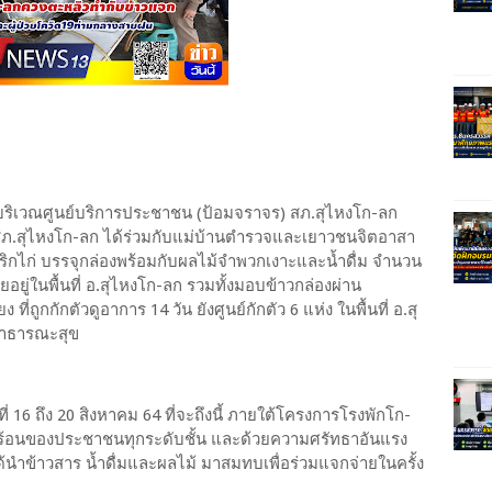
บริเวณศูนย์บริการประชาชน (ป้อมจราจร) สภ.สุไหงโก-ลก
สภ.สุไหงโก-ลก ได้ร่วมกับแม่บ้านตำรวจและเยาวชนจิตอาสา
ผัดพริกไก่ บรรจุกล่องพร้อมกับผลไม้จำพวกเงาะและน้ำดื่ม จำนวน
ยอยู่ในพื้นที่ อ.สุไหงโก-ลก รวมทั้งมอบข้าวกล่องผ่าน
ี่ถูกกักตัวดูอาการ 14 วัน ยังศูนย์กักตัว 6 แห่ง ในพื้นที่ อ.สุ
สาธารณะสุข
 ถึง 20 สิงหาคม 64 ที่จะถึงนี้ ภายใต้โครงการโรงพักโก-
อดร้อนของประชาชนทุกระดับชั้น และด้วยความศรัทธาอันแรง
ได้นำข้าวสาร น้ำดื่มและผลไม้ มาสมทบเพื่อร่วมแจกจ่ายในครั้ง