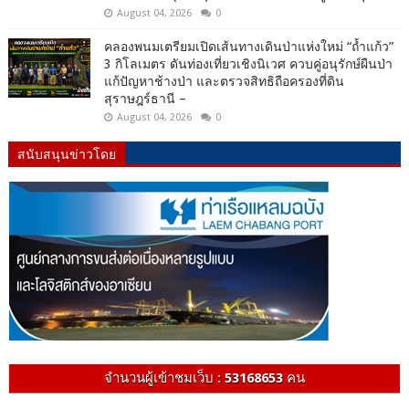
August 04, 2026
0
คลองพนมเตรียมเปิดเส้นทางเดินป่าแห่งใหม่ “ถ้ำแก้ว”
3 กิโลเมตร ดันท่องเที่ยวเชิงนิเวศ ควบคู่อนุรักษ์ผืนป่า
แก้ปัญหาช้างป่า และตรวจสิทธิถือครองที่ดิน
สุราษฎร์ธานี –
August 04, 2026
0
สนับสนุนข่าวโดย
จำนวนผู้เข้าชมเว็บ :
53168653
คน