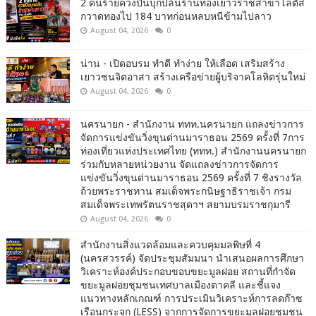
2 คนร้ายควงปืนบุกปล้นร้านทองเยาวราชสาขาโลตัส
กวาดทองไป 184 บาทก่อนหลบหนีข้ามไปลาว
August 04, 2026
0
น่าน - เปิดอบรม ทำดี ทำง่าย ให้เลือด เสริมสร้าง
เยาวชนจิตอาสา สร้างเครือข่ายผู้บริจาคโลหิตรุ่นใหม่
August 04, 2026
0
นครนายก - สำนักงาน ททท.นครนายก แถลงข่าวการ
จัดการแข่งขันวิ่งขุนด่านมาราธอน 2569 ครั้งที่ 7การ
ท่องเที่ยวแห่งประเทศไทย (ททท.) สำนักงานนครนายก
ร่วมกับหลายหน่วยงาน จัดแถลงข่าวการจัดการ
แข่งขันวิ่งขุนด่านมาราธอน 2569 ครั้งที่ 7 ชิงรางวัล
ถ้วยพระราชทาน สมเด็จพระกนิษฐาธิราชเจ้า กรม
สมเด็จพระเทพรัตนราชสุดาฯ สยามบรมราชกุมารี
August 04, 2026
0
สำนักงานสิ่งแวดล้อมและควบคุมมลพิษที่ 4
(นครสวรรค์) จัดประชุมสัมมนา นำเสนอผลการศึกษา
วิเคราะห์องค์ประกอบขอบขยะมูลฝอย สถานที่กำจัด
ขยะมูลฝอยชุมชนเทศบาลเมืองตาคลี และชี้แจง
แนวทางหลักเกณฑ์ การประเมินวิเคราะห์การลดก๊าซ
เรือนกระจก (LESS) จากการจัดการขยะมูลฝอยชุมชน