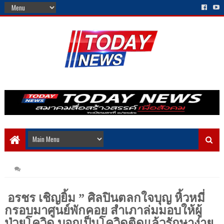
อรชร เชิญยิ้ม ” ศิลปินตลกใจบุญ หิ้วหมี่
กรอบมาศูนย์พักคอย สำเภาล่มมอบให้ผู้
ป่วยโควิด บอกเป็นโควิดติดแล้วรักษาง่าย