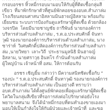
กรอบอรชร หิ้วหมี่กรอบมามอบให้กับผู้ที่ติดเชื้อกลุ่มสี
เขียว
ที่มาพักรักษาตัวที่ศูนย์พักคอยของอบต.สำเภาล่ม
โรงเรียนสอนศาสนาอิสลามมินฮาจญ์อิสลาม พร้อมกับ
เยี่ยมชม ระบบการป้องกันดูแลรักษาผู้ติดเชื้อ ด้วยกล้อง
วงจรปิด
โดยมีนายชาญชัย ถารีพันธ์ นายกองค์การ
บริหารส่วนตำบลสำเภาล่ม
,
ร.ต.อ.ประสบศักดิ์ จันทา
วุฒิ รองนายกองค์การบริหารส่วนตำบลสำเภาล่ม
,
นาง
ซาร่าห์
วิเศษศักดิ์ปลัดองค์การบริหารส่วนตำบลสำเภา
ล่ม
,
นายวิทยา
เลาะวิถี
ประธานมูลนิธิ มินฮาจญ์
อิสลาม
,
นายศราวุธ อินทโร กำนันตำบลสำเภาล่ม
ผู้ใหญ่บ้าน เจ้าหน้าที่ อสม. ให้การต้อนรับ
อรชร เชิญยิ้ม กล่าวว่า มีความสนิทชิดเชื้อกับ “
รองปะ “ ร.ต.อ.ประสบศักดิ์ จันทาวุฒิ รองนายกองค์การ
บริหารส่วนตำบลสำเภาล่ม เป็นอย่างดี ทราบว่า
อบต.สำเภาล่ม ได้ตั้งศูนย์พักคอยเพื่อดูแลรักษาผู้ติดเชื้อ
โควิดในกลุ่มสีเขียวที่รอการส่งต่อไปรักษาต่อยังโรง
พยาบาลสนาม
จึงได้นำหมี่กรอบที่ตนทำเองขายเองมา
มอบให้เป็นกำลังใจให้กับผู้ป่วยและเจ้าหน้าที่
และขอ