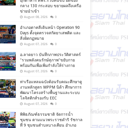
มุกดาหาร ศพร.รวบคนขับ ยึดของ
กลาง 130 กระสอบ ขยายผลถึงเครือ
ข่ายนำเข้า
August 08, 2026
0
อำเภอตาคลีเดินหน้า Operation 90
Days ตั้งจุดตรวจสกัดยาเสพติด และ
สิ่งผิดกฏหมาย
August 07, 2026
0
อ.ลาดยาว บันทึกภาพประวัติศาสตร์
"รวมพลังคนรักษ์สุภาพ"ขยับกาย
พร้อมกันเพื่อเพิ่มกำลังให้ร่างกาย
August 07, 2026
0
ท่าเรือแหลมฉบังต้อนรับคณะศึกษาดู
งานหลักสูตร MPPM นิด้า ศึกษาการ
พัฒนาโครงสร้างพื้นฐานและระบบ
โลจิสติกส์รองรับ EEC
August 07, 2026
0
พิพิธภัณฑ์ธรรมชาติ จัดการน้ำ
ชุมชน ตามแนวพระราชดำริ รัชกาล
ที่ 9 ชุมชนตำบลบางเคียน อำเภอ