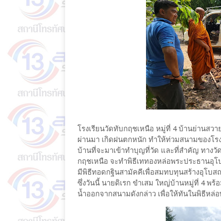
โรงเรียนวัดทับกฤชเหนือ หมู่ที่ 4 บ้านย่านสว
ผ่านมา เกิดฝนตกหนัก ทำให้ท่วมสนามของโรงเ
บ้านที่จะมาเข้าทำบุญที่วัด และที่สำคัญ ทางวัด
กฤชเหนือ จะทำพิธีเททองหล่อพระประธานอุโบสถ
มีพิธีทอดกฐินสามัคคีเพื่อสมทบทุนสร้างอุโบส
ซึ่งวันนี้ นายดิเรก ขำเสม ใหญ่บ้านหมู่ที่ 4 พ
น้ำออกจากสนามดังกล่าว เพื่อให้ทันในพิธีหล่อพ