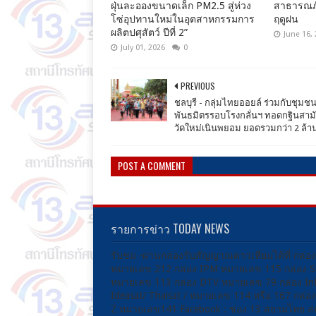
ฝุ่นละอองขนาดเล็ก PM2.5 สู่ห่วง
สาธารณภั
โซ่อุปทานใหม่ในอุตสาหกรรมการ
ฤดูฝน
ผลิตปศุสัตว์ ปีที่ 2”
June 16,
July 01, 2026
0
PREVIOUS
ชลบุรี - กลุ่มไทยออยล์ ร่วมกับชุม
พันธมิตรรอบโรงกลั่นฯ ทอดกฐินสาม
วัดใหม่เนินพยอม ยอดรวมกว่า 2 ล้
POST A COMMENT
รายการข่าว TODAY NEWS
รับชม -ผ่านกล่องรับสัญญาณดาวเทียมได้ที่ กล่อ
หมายเลข 212 กล่อง IPM หมายเลข 115 กล่อง 
หมายเลข 113 กล่อง DTV หมายเลข 79 กล่อง Inf
Ideasat/ Thaisat / หมายเลข 114 หรือ 167 กล่
Z หมายเลข141 Facebook : ช่อง 13 สยามไทย ส