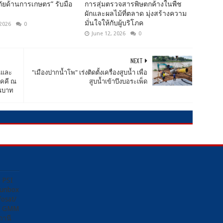
ยด้านการเกษตร” รับมือ
การสุ่มตรวจสารพิษตกค้างในพืช
ผักและผลไม้ที่ตลาด มุ่งสร้างความ
มั่นใจให้กับผู้บริโภค
 2026
0
June 12, 2026
0
NEXT
ชนและ
"เมืองปากน้ำโพ​" เร่งติดตั้งเครื่องสูบน้ำ​ เพื่อ
ัคคี ณ
สูบน้ำเข้าบึงบอระเพ็ด
านบาท
ง PSI
Sunbox
osat/
อง GMM
ถานี