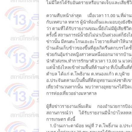
ไม่มีใครได้รับอันตรายหรือบาดเจ็บและเสียชีว
ความคืบหน้าล่าสุด เมื่อเวลา 11.00 น.ที่ผ่
กับเทศบาล ทหาร ผู้นำท้องถิ่นและมอบถุงยังชีพแ
ว่า ตามที่ได้รับรายงานขณะนี้ยังไม่มีผู้เสียชี
ครั้งนี้ สถานการณ์น้ำยังไม่น่าเป็นห่วงแต่ก็ยังไม
ข่าวนั้น มีคนตะโกนเอะอะโวยวายลั่นทำให้นายอำ
บ้านเดินเก็บข้าวของขึ้นที่สูงเกิดรื่นตกบรรไดช
ช่วยกันอุ้มร่างหญิงสาวคนหนึ่งออกมาจากบ้าน
นำตัวส่งรพ.ทำการรักษาตัวเวลา 13.00 น มวลน้ำใ
แต่น้ำยังไหลเข้าท่วมพื้นที่ด้านล่าง ที่เป็นพื้น
ตำบล ได้แก่ ต.โพธิงาม ต.หนองแก้ว ต.บุฝ้าย ร
อ.ประจันตคามเป็นพื้นที่ติดอุทยานแห่งชาติเข
เที่ยวจำนวนทากนั้น พบว่าทางอุทยานฯได้ปิดแ
การท่องเที่ยวอย่างมหาศาล
ผู้สื่อข่าวรายงานเพิ่มเติม ​ กองอำนวยการป
สถานการณ์ว่า ได้รับรายงานมีน้ำป่าไหลหลากจ
การเกษตร​ ดังนี้
1.บ้านเกาะตาม้อย​ หมู่ที่​ 7​ ต.โพธิ์งาม​ อ.ป