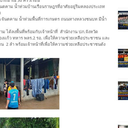
บประมาณ​ 30​ ครัวเรือน
ะจันตคาม​ น้ำท่วมบ้านเรือนราษฎรที่อาศัยอยู่ริมคลองประเถท​
ม
อ.ประจันตคาม​ น้ำท่วมพื้นที่การเกษตร​ ถนนทางหลวงชนบท​ มีน้ำ
ลงพื้นที่พร้อมกับเจ้าหน้าที่​ สำนักงาน​ ปภ.จังหวัด
องแก้ว​ ทหาร​ พลร.2​ รอ.​ เพื่อให้ความช่วยเหลือประชาชน และ
งแบน​ 2​ ลำ พร้อมเจ้าหน้าที่เพื่อให้ความช่วยเหลือประชาชนดัง