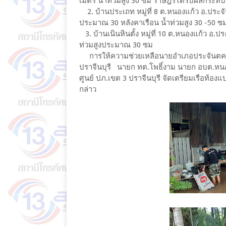
เมตร​ น้ำท่วมสูง​ 30​ ซม​ ราษฎรได้รับผลกระท
2.​ บ้านประเถท​ หมู่ที่​ 8​ ต.หนองแก้ว​ อ.ปร
ประมาณ​ 30​ หลังคาเรือน​ น้ำท่วมสูง​ 30​ -​50​ ซ
3.​ บ้านเนินหินตั้ง​ หมู่ที่​ 10​ ต.หนองแก้ว​ 
ท่วมสูงประมาณ​ 30​ ซม
การให้ความช่วยเหลือนายอำเภอประจันตคาม​ ได้
ปราจีนบุรี​ นายก​ ทต.โพธิ์งาม​ นายก​ อบต.หน
ศูนย์​ ปภ.เขต​ 3​ ปราจีนบุรี​ จัดเตรียมเรือท้อ
กล่าว