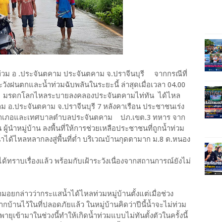
้ำท่วม อ .ประจันตคาม ประจันตคาม จ.ปราจีนบุรี จากกรณีที่
วังฝนตกและน้ำท่วมฉับพลันในระยะนี้ ล่าสุดเมื่อเวลา 04.00
หญ่ มรดกโลกไหลระบายลงคลองประจันตคามไท่ทัน ได้ไหล
ม อ.ประจันตคาม จ.ปราจีนบุรี 7 หลังคาเรือน ประชาชนเร่ง
างอำเภอและเทศบาลตำบลประจันตคาม ปภ.เขต.3 ทหาร จาก
ู้นำหมู่บ้าน ลงพื้นที่ให้การช่วยเหลือประชาชนที่ถูกน้ำท่วม
้ำได้ไหลหลากลงสู่พื้นที่ต่ำ บริเวณบ้านกุดตามาก ม.8 ต.หนอง
ได้ทราบเรื่องแล้ว พร้อมกับเฝ้าระวังเนื่องจากสถานการณ์ยังไม่
มอยกล่าวว่ากระแสน้ำได้ไหลท่วมหมู่บ้านตั้งแต่เมื่อช่วง
ากบ้านไว้ในที่ปลอดภัยแล้ว ในหมู่บ้านคิดว่าปีนี้น้ำจะไม่ท่วม
ยุเข้ามาในช่วงนี้ทำให้เกิดน้ำท่วมแบบไม่ทันตั้งตัวในครั้งนี้