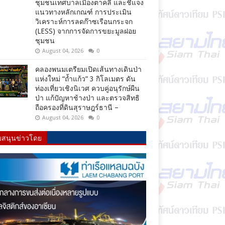
ชุมชนเทศบาลเมืองตาคลี และชี้แจง
แนวทางหลักเกณฑ์ การประเมิน
วิเคราะห์การลดก๊าซเรือนกระจก
(LESS) จากการจัดการขยะมูลฝอย
ชุมชน
August 04, 2026
0
คลองพนมเตรียมเปิดเส้นทางเดินป่า
แห่งใหม่ “ถ้ำแก้ว” 3 กิโลเมตร ดัน
ท่องเที่ยวเชิงนิเวศ ควบคู่อนุรักษ์ผืน
ป่า แก้ปัญหาช้างป่า และตรวจสิทธิ
ถือครองที่ดินสุราษฎร์ธานี –
August 04, 2026
0
บสนุนข่าวโดย