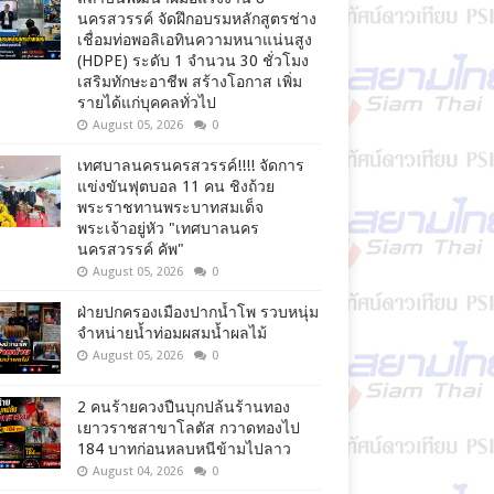
นครสวรรค์ จัดฝึกอบรมหลักสูตรช่าง
เชื่อมท่อพอลิเอทินความหนาแน่นสูง
(HDPE) ระดับ 1 จำนวน 30 ชั่วโมง
เสริมทักษะอาชีพ สร้างโอกาส เพิ่ม
รายได้แก่บุคคลทั่วไป
August 05, 2026
0
เทศบาลนครนครสวรรค์!!!! จัดการ
แข่งขันฟุตบอล 11 คน ชิงถ้วย
พระราชทานพระบาทสมเด็จ
พระเจ้าอยู่หัว "เทศบาลนคร
นครสวรรค์ คัพ"
August 05, 2026
0
ฝ่ายปกครองเมืองปากน้ำโพ รวบหนุ่ม
จำหน่ายน้ำท่อมผสมน้ำผลไม้
August 05, 2026
0
2 คนร้ายควงปืนบุกปล้นร้านทอง
เยาวราชสาขาโลตัส กวาดทองไป
184 บาทก่อนหลบหนีข้ามไปลาว
August 04, 2026
0