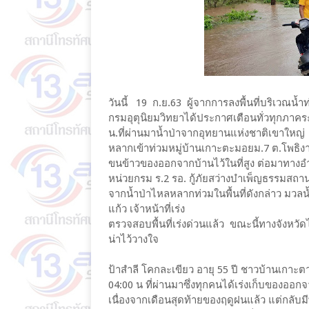
วันนี้ 19 ก.ย.63 ผู้จากการลงพื้นที่บริเวณน
กรมอุตุนิยมวิทยาได้ประกาศเตือนทั่วทุกภาคระ
น.ที่ผ่านมาน้ำป่าจากอุทยานแห่งชาติเขาใ
หลากเข้าท่วมหมู่บ้านเกาะตะมอยม.7 ต.โพธิงา
ขนข้าวของออกจากบ้านไว้ในที่สูง ต่อมาท
หน่วยกรม ร.2 รอ. กู้ภัยสว่างบำเพ็ญธรรมสถาน ผ
จากน้ำป่าไหลหลากท่วมในพื้นที่ดังกล่าว มวลน
แก้ว เจ้าหน้าที่เร่ง
ตรวจสอบพื้นที่เร่งด่วนแล้ว ขณะนี้ทางจังหวัด
น่าไว้วางใจ
ป้าสำลี โคกละเขียว อายุ 55 ปี ชาวบ้านเกาะตา
04:00 น ที่ผ่านมาซึ่งทุกคนได้เร่งเก็บของออกจ
เนื่องจากเดือนสุดท้ายของฤดูฝนแล้ว แต่กลับมีพา