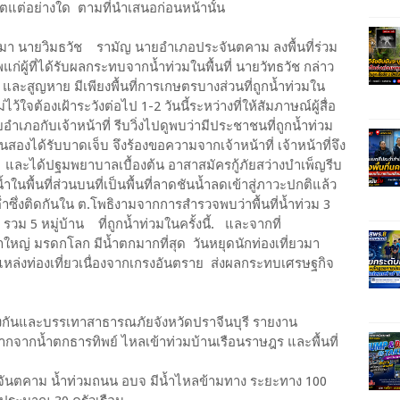
ิตแต่อย่างใด ตามที่นำเสนอก่อนหน้านั้น
านมา นายวิมธวัช รามัญ นายอำเภอประจันตคาม ลงพื้นที่ร่วม
ก่ผู้ที่ได้รับผลกระทบจากน้ำท่วมในพื้นที่ นายวัทธวัช กล่าว
วิต และสูญหาย มีเพียงพื้นที่การเกษตรบางส่วนที่ถูกน้ำท่วมใน
่ไว้ใจต้องเฝ้าระวังต่อไป 1-2 วันนี้ระหว่างที่ให้สัมภาษณ์ผู้สื่อ
เภอกับเจ้าหน้าที่ รีบวิ่งไปดูพบว่ามีประชาชนที่ถูกน้ำท่วม
ั้นสองได้รับบาดเจ็บ จึงร้องขอความจากเจ้าหน้าที่ เจ้าหน้าที่จึง
 และได้ปฐมพยาบาลเบื้องต้น อาสาสมัครกู้ภัยสว่างบำเพ็ญรีบ
นพื้นที่ส่วนบนที่เป็นพื้นที่ลาดชันน้ำลดเข้าสู่ภาวะปกติแล้ว
ที่ต่ำซึ่งติดกันใน ต.โพธิงามจากการสำรวจพบว่าพื้นที่น้ำท่วม 3
วม 5 หมู่บ้าน ที่ถูกน้ำท่วมในครั้งนี้. และจากที่
าใหญ่ มรดกโลก มีน้ำตกมากที่สุด วันหยุดนักท่องเที่ยวมา
หล่งท่องเที่ยวเนื่องจากเกรงอันตราย ส่งผลกระทบเศรษฐกิจ
้องกันและบรรเทาสาธารณภัยจังหวัดปราจีนบุรี​ รายงาน
ากน้ำตกธารทิพย์​ ไหลเข้าท่วมบ้านเรือนราษฎร​ และพื้นที่
ระจันตคาม​ น้ำท่วมถนน​ อบจ​ มีน้ำไหลข้ามทาง​ ระยะทาง​ 100​