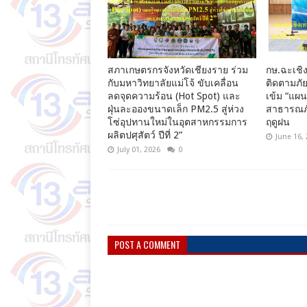
สภาเกษตรกรจังหวัดเชียงราย ร่วม
กษ.ฉะเชิง
กับมหาวิทยาลัยแม่โจ้ ขับเคลื่อน
ติดตามภัย
ลดจุดความร้อน (Hot Spot) และ
เข้ม “แผ
ฝุ่นละอองขนาดเล็ก PM2.5 สู่ห่วง
สาธารณภั
โซ่อุปทานใหม่ในอุตสาหกรรมการ
ฤดูฝน
ผลิตปศุสัตว์ ปีที่ 2”
June 16,
July 01, 2026
0
POST A COMMENT