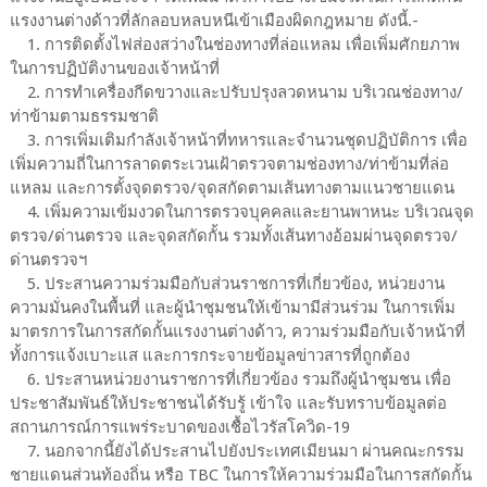
แรงงานต่างด้าวที่ลักลอบหลบหนีเข้าเมืองผิดกฎหมาย ดังนี้.-
1. การติดตั้งไฟส่องสว่างในช่องทางที่ล่อแหลม เพื่อเพิ่มศักยภาพ
ในการปฏิบัติงานของเจ้าหน้าที่
2. การทำเครื่องกีดขวางและปรับปรุงลวดหนาม บริเวณช่องทาง/
ท่าข้ามตามธรรมชาติ
3. การเพิ่มเติมกำลังเจ้าหน้าที่ทหารและจำนวนชุดปฏิบัติการ เพื่อ
เพิ่มความถี่ในการลาดตระเวนเฝ้าตรวจตามช่องทาง/ท่าข้ามที่ล่อ
แหลม และการตั้งจุดตรวจ/จุดสกัดตามเส้นทางตามแนวชายแดน
4. เพิ่มความเข้มงวดในการตรวจบุคคลและยานพาหนะ บริเวณจุด
ตรวจ/ด่านตรวจ และจุดสกัดกั้น รวมทั้งเส้นทางอ้อมผ่านจุดตรวจ/
ด่านตรวจฯ
5. ประสานความร่วมมือกับส่วนราชการที่เกี่ยวข้อง, หน่วยงาน
ความมั่นคงในพื้นที่ และผู้นำชุมชนให้เข้ามามีส่วนร่วม ในการเพิ่ม
มาตรการในการสกัดกั้นแรงงานต่างด้าว, ความร่วมมือกับเจ้าหน้าที่
ทั้งการแจ้งเบาะแส และการกระจายข้อมูลข่าวสารที่ถูกต้อง
6. ประสานหน่วยงานราชการที่เกี่ยวข้อง รวมถึงผู้นำชุมชน เพื่อ
ประชาสัมพันธ์ให้ประชาชนได้รับรู้ เข้าใจ และรับทราบข้อมูลต่อ
สถานการณ์การแพร่ระบาดของเชื้อไวรัสโควิด-19
7. นอกจากนี้ยังได้ประสานไปยังประเทศเมียนมา ผ่านคณะกรรม
ชายแดนส่วนท้องถิ่น หรือ TBC ในการให้ความร่วมมือในการสกัดกั้น