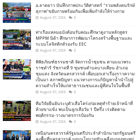
อ.ลาดยาว บันทึกภาพประวัติศาสตร์ "รวมพลังคนรักษ์
สุภาพ"ขยับกายพร้อมกันเพื่อเพิ่มกำลังให้ร่างกาย
August 07, 2026
0
ท่าเรือแหลมฉบังต้อนรับคณะศึกษาดูงานหลักสูตร
MPPM นิด้า ศึกษาการพัฒนาโครงสร้างพื้นฐานและ
ระบบโลจิสติกส์รองรับ EEC
August 07, 2026
0
พิพิธภัณฑ์ธรรมชาติ จัดการน้ำชุมชน ตามแนวพระ
ราชดำริ รัชกาลที่ 9 ชุมชนตำบลบางเคียน อำเภอ
ชุมแสง จังหวัดนครสวรรค์ เพื่อบอกเล่าเรื่องราวความ
เป็นมา สภาพปัญหา แนวทางการแก้ปัญหาน้ำนำไปสู่
ความสำเร็จให้แก่สาธารณชนและผู้ที่สนใจในพื้นที่
August 07, 2026
0
ทีมวิจัยยืนยันระบุตัวเสือโคร่งก่อเหตุทำร้ายเจ้าหน้าที่
ห้วยขาแข้ง พบเป็นลูกเสือวัย 1 ปีครึ่ง เร่งติดตาม
พฤติกรรม-วางมาตรการป้องกัน
August 07, 2026
0
เหนือ/นครสวรรค์รัฐมนตรีประจำสำนักนายกรัฐมนตรี
ลงพื้นที่นครสวรรค์ มอบนโยบายขับเคลื่อนกองทุนหมู่