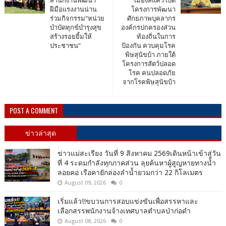
สำนักงานพัฒนา
เมืองสี่แคว เปิด
ฝีมือแรงงานน่าน
โครงการพัฒนา
ร่วมกิจกรรม"หน่วย
ศักยภาพบุคลากร
บำบัดทุกข์บำรุงสุข
องค์กรปกครองส่วน
สร้างรอยยิ้มให้
ท้องถิ่นในการ
ประชาชน"
ป้องกัน ควบคุมโรค
พิษสุนัขบ้า ภายใต้
โครงการสัตว์ปลอด
โรค คนปลอดภัย
จากโรคพิษสุนัขบ้า
POST A COMMENT
ข่าวล่าสุด
ข่าวแม่สะเรียง วันที่ 9 สิงหาคม 2569เดินหน้าเข้าสู่วัน
ที่ 4 ระดมกำลังทุกภาคส่วน ลุยค้นหาผู้สูญหายทางน้ำ
ลอยคอ เรือคายักล่องลำน้ำยวมกว่า 22 กิโลเมตร
August 09, 2026
0
เริ่มแล้ว!!ขบวนการสอบแข่งขันเพื่อสรรหาและ
เลือกสรรพนักงานจ้างเทศบาลตำบลป่าก่อดำ
August 08, 2026
0