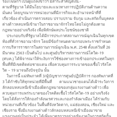
รองโฆษกฯ เป็นผู้แถลงข่าวฯ มีสาระสำคัญดังนี้.-
ตามที่รัฐบาล ได้มีนโยบายและแนวทางการปฏิบัติงานด้านความ
มั่นคง โดยบูรณาการหน่วยงานที่มีภารกิจและอำนาจหน้าที่ที่
เกี่ยวข้อง ดำเนินการตรวจสอบ ปราบปราม จับกุม และสกัดกั้นบุคคล
ต่างด้าวหลบหนีเข้ามาในราชอาณาจักรไทยโดยไม่ถูกต้องตาม
กฎหมายอย่างจริงจัง เพื่อพิทักษ์ผลประโยชน์ของชาติ
ประกอบกับที่รัฐบาลได้มีการประกาศสถานการณ์ฉุกเฉินในทุกเขต
ท้องที่ทั่วราชอาณาจักร โดยมีข้อกำหนดตามกรอบพระราชกำหนด
การบริหารราชการในสถานการณ์ฉุกเฉิน พ.ศ. 2548 ตั้งแต่วันที่ 26
มีนาคม 2563 เป็นต้นไป และศูนย์บริหารสถานการณ์โควิด-19
(ศบค.) ได้พิจารณาให้ระงับการใช้ช่องทางการเข้าออกประเทศในทุก
พื้นที่ที่มีเขตติดต่อชายแดน เพื่อควบคุมการระบาดของเชื้อไวรัสโค
วิด – 19 มาจนถึงปัจจุบัน นั้น
ในการนี้ แม่ทัพภาคที่ 3/ผู้บัญชาการศูนย์ปฏิบัติการ กองทัพภาคที่
3 ได้กำชับให้ทุกหน่วยที่มีพื้นที่ ตามแนวชายแดนได้เฝ้าระวังการ
ลักลอบหลบหนีเข้าเมืองผิดกฎหมายของกลุ่มแรงงานต่างด้าว เพื่อ
ควบคุมการแพร่ระบาดของโรคติดเชื้อไวรัสโควิด-19 อย่างจริงจัง
โดยได้สั่งการให้กองกำลังนเรศวรและกองกำลังผาเมือง ได้ร่วมกับ
หน่วยงานที่เกี่ยวข้อง ในพื้นที่จังหวัดตาก, แม่ฮ่องสอน, เชียงใหม่ และ
เชียงราย ซึ่งมีแรงงานต่างด้าวลักลอบหลบหนีเข้าเมืองมาขาย
แรงงานอยู่เป็นประจำ ได้เพิ่มมาตรการอย่างเข้มงวดในการสกัดกั้น