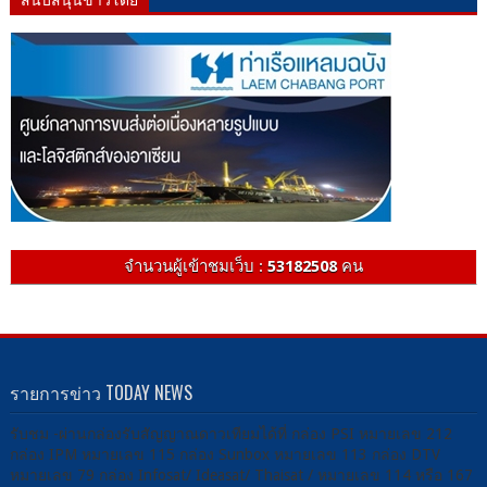
จำนวนผู้เข้าชมเว็บ :
53182508
คน
รายการข่าว TODAY NEWS
รับชม -ผ่านกล่องรับสัญญาณดาวเทียมได้ที่ กล่อง PSI หมายเลข 212
กล่อง IPM หมายเลข 115 กล่อง Sunbox หมายเลข 113 กล่อง DTV
หมายเลข 79 กล่อง Infosat/ Ideasat/ Thaisat / หมายเลข 114 หรือ 167