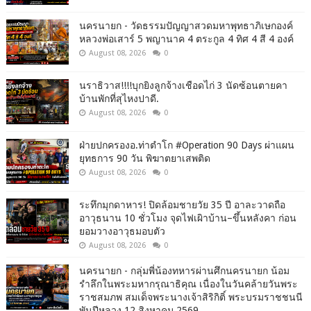
นครนายก - วัดธรรมปัญญาสวดมหาพุทธาภิเษกองค์
หลวงพ่อเสาร์ 5 พญานาค 4 ตระกูล 4 ทิศ 4 สี 4 องค์
August 08, 2026
0
นราธิวาส!!!!บุกยิงลูกจ้างเชือดไก่ 3 นัดซ้อนตายคา
บ้านพักที่สุไหงปาดี.
August 08, 2026
0
ฝ่ายปกครองอ.ท่าตำโก #Operation 90 Days ผ่าแผน
ยุทธการ 90 วัน พิฆาตยาเสพติด
August 08, 2026
0
ระทึกมุกดาหาร! ปิดล้อมชายวัย 35 ปี อาละวาดถือ
อาวุธนาน 10 ชั่วโมง จุดไฟเผิาบ้าน–ขึ้นหลังคา ก่อน
ยอมวางอาวุธมอบตัว
August 08, 2026
0
นครนายก - กลุ่มพี่น้องทหารผ่านศึกนครนายก น้อม
รำลึกในพระมหากรุณาธิคุณ เนื่องในวันคล้ายวันพระ
ราชสมภพ สมเด็จพระนางเจ้าสิริกิติ์ พระบรมราชชนนี
พันปีหลวง 12 สิงหาคม 2569