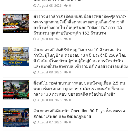
August 08, 2026
0
ตำรวจนราธิวาส เปิดแผนจับมือสรรพสามิต-ศุลกากร-
ทหาร บุกทลายรังบิ๊กล็อต ทะลายยาสูบเถื่อนข้ามชาติ
คาบ้านร้างตากใบ ยึดบุหรี่นอก “กูดังการัม” กว่า 4.5
ล้านมวน มูลค่าปรับทะลุฟ้า 162 ล้านบาท
August 08, 2026
0
อำเภอตาคลี จัดพิธีทำบุญ กิจกรรม 10 สิงหาคม วัน
กำนัน ผู้ใหญ่บ้าน ครบรอบ 134 ปี ประจำปี 2569 โดย
มี กำนัน ผู้ใหญ่บ้าน ผู้ช่วยผู้ใหญ่บ้าน สารวัตรกำนัน
และแพทย์ประจำตำบล เข้าร่วมพิธี กันอย่างพร้อมเพียง
August 08, 2026
0
ซิ่งหนีไม่รอด! ขบวนการลอบขนหนังหมูเถื่อน 2.5 ตัน
ชนการ์ดเรลกลางมุกดาหาร ศพร.รวบคนขับ ยึดของ
กลาง 130 กระสอบ ขยายผลถึงเครือข่ายนำเข้า
August 08, 2026
0
อำเภอตาคลีเดินหน้า Operation 90 Days ตั้งจุดตรวจ
สกัดยาเสพติด และสิ่งผิดกฏหมาย
August 07, 2026
0