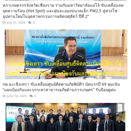
สภาเกษตรกรจังหวัดเชียงราย ร่วมกับมหาวิทยาลัยแม่โจ้ ขับเคลื่อนลด
จุดความร้อน (Hot Spot) และฝุ่นละอองขนาดเล็ก PM2.5 สู่ห่วงโซ่
อุปทานใหม่ในอุตสาหกรรมการผลิตปศุสัตว์ ปีที่ 2”
July 01, 2026
0
กษ.ฉะเชิงเทรา ขับเคลื่อนศูนย์ติดตามภัยพิบัติฯ นัดแรกปี 69 คุมเข้ม
“แผนป้องกันและบรรเทาสาธารณภัยด้านการเกษตร” รับมือฤดูฝน
June 16, 2026
0