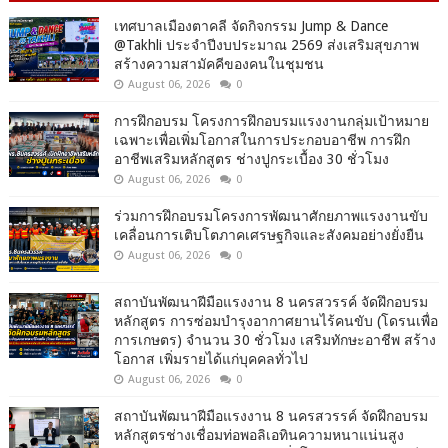
เทศบาลเมืองตาคลี จัดกิจกรรม Jump & Dance
@Takhli ประจำปีงบประมาณ 2569 ส่งเสริมสุขภาพ
สร้างความสามัคคีของคนในชุมชน
August 06, 2026
0
การฝึกอบรม โครงการฝึกอบรมแรงงานกลุ่มเป้าหมาย
เฉพาะเพื่อเพิ่มโอกาสในการประกอบอาชีพ การฝึก
อาชีพเสริมหลักสูตร ช่างปูกระเบื้อง 30 ชั่วโมง
August 06, 2026
0
ร่วมการฝึกอบรมโครงการพัฒนาศักยภาพแรงงานขับ
เคลื่อนการเติบโตภาคเศรษฐกิจและสังคมอย่างยั่งยืน
August 06, 2026
0
สถาบันพัฒนาฝีมือแรงงาน 8 นครสวรรค์ จัดฝึกอบรม
หลักสูตร การซ่อมบำรุงอากาศยานไร้คนขับ (โดรนเพื่อ
การเกษตร) จำนวน 30 ชั่วโมง เสริมทักษะอาชีพ สร้าง
โอกาส เพิ่มรายได้แก่บุคคลทั่วไป
August 06, 2026
0
สถาบันพัฒนาฝีมือแรงงาน 8 นครสวรรค์ จัดฝึกอบรม
หลักสูตรช่างเชื่อมท่อพอลิเอทินความหนาแน่นสูง