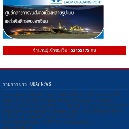
จำนวนผู้เข้าชมเว็บ :
53155175
คน
รายการข่าว TODAY NEWS
รับชม -ผ่านกล่องรับสัญญาณดาวเทียมได้ที่ กล่อง PSI หมายเลข 212
กล่อง IPM หมายเลข 115 กล่อง Sunbox หมายเลข 113 กล่อง DTV
หมายเลข 79 กล่อง Infosat/ Ideasat/ Thaisat / หมายเลข 114 หรือ 167
กล่อง GMM Z หมายเลข141 Facebook : ช่อง 13 สยามไทย สถานีข่าว
YouTube : ข่าวช่อง 13 สยามไทย เว็บไซต์ :
http://www.newstv13siamthai.com/ ชมสดออนไลน์ :
www.13livetv.com