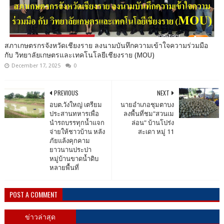
สภาเกษตรกรจังหวัดเชียงราย ลงนามบันทึกความเข้าใจความร่วมมือ
กับ วิทยาลัยเกษตรและเทคโนโลยีเชียงราย (MOU)
December 17, 2025
0
PREVIOUS
NEXT
อบต.วังใหญ่​ เตรียม
นายอำเภอชุมตาบง​
ประสานทหารเพื่อ
ลงพื้นที่ชม"สวนเม
นำรถบรรทุกน้ำแจก
ล่อน" บ้านโปร่ง
จ่ายให้ชาวบ้าน หลัง
สะเดา​ หมู่​ 11
ภัยแล้งคุกคาม
ยาวนานประปา
หมู่บ้านขาดน้ำดิบ
หลายพื้นที่
POST A COMMENT
ข่าวล่าสุด