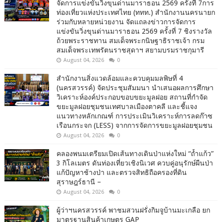
จัดการแข่งขันวิ่งขุนด่านมาราธอน 2569 ครั้งที่ 7การ
ท่องเที่ยวแห่งประเทศไทย (ททท.) สำนักงานนครนายก
ร่วมกับหลายหน่วยงาน จัดแถลงข่าวการจัดการ
แข่งขันวิ่งขุนด่านมาราธอน 2569 ครั้งที่ 7 ชิงรางวัล
ถ้วยพระราชทาน สมเด็จพระกนิษฐาธิราชเจ้า กรม
สมเด็จพระเทพรัตนราชสุดาฯ สยามบรมราชกุมารี
August 04, 2026
0
สำนักงานสิ่งแวดล้อมและควบคุมมลพิษที่ 4
(นครสวรรค์) จัดประชุมสัมมนา นำเสนอผลการศึกษา
วิเคราะห์องค์ประกอบขอบขยะมูลฝอย สถานที่กำจัด
ขยะมูลฝอยชุมชนเทศบาลเมืองตาคลี และชี้แจง
แนวทางหลักเกณฑ์ การประเมินวิเคราะห์การลดก๊าซ
เรือนกระจก (LESS) จากการจัดการขยะมูลฝอยชุมชน
August 04, 2026
0
คลองพนมเตรียมเปิดเส้นทางเดินป่าแห่งใหม่ “ถ้ำแก้ว”
3 กิโลเมตร ดันท่องเที่ยวเชิงนิเวศ ควบคู่อนุรักษ์ผืนป่า
แก้ปัญหาช้างป่า และตรวจสิทธิถือครองที่ดิน
สุราษฎร์ธานี –
August 04, 2026
0
ผู้ว่าฯนครสวรรค์ พาชมสวนฝรั่งกิมจูบ้านมะเกลือ ยก
มาตรฐานสินค้าเกษตร GAP