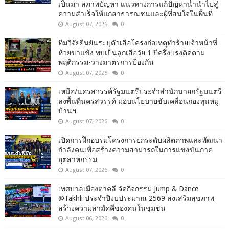
เป็นมา สภาพปัญหา แนวทางการแก้ปัญหาน้ำนำไปสู่
ความสำเร็จให้แก่สาธารณชนและผู้ที่สนใจในพื้นที่
August 07, 2026
0
ทีมวิจัยยืนยันระบุตัวเสือโคร่งก่อเหตุทำร้ายเจ้าหน้าที่
ห้วยขาแข้ง พบเป็นลูกเสือวัย 1 ปีครึ่ง เร่งติดตาม
พฤติกรรม-วางมาตรการป้องกัน
August 07, 2026
0
เหนือ/นครสวรรค์รัฐมนตรีประจำสำนักนายกรัฐมนตรี
ลงพื้นที่นครสวรรค์ มอบนโยบายขับเคลื่อนกองทุนหมู่
บ้านฯ
August 07, 2026
0
เปิดการฝึกอบรมโครงการยกระดับผลิตภาพและพัฒนา
กำลังคนเพื่อสร้างความสามารถในการแข่งขันภาค
อุตสาหกรรม
August 07, 2026
0
เทศบาลเมืองตาคลี จัดกิจกรรม Jump & Dance
@Takhli ประจำปีงบประมาณ 2569 ส่งเสริมสุขภาพ
สร้างความสามัคคีของคนในชุมชน
August 06, 2026
0