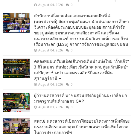
August 04, 2026
0
สำนักงานสิ่งแวดล้อมและควบคุมมลพิษที่ 4
(นครสวรรค์) จัดประชุมสัมมนา นำเสนอผลการศึกษา
วิเคราะห์องค์ประกอบขอบขยะมูลฝอย สถานที่กำจัด
ขยะมูลฝอยชุมชนเทศบาลเมืองตาคลี และชี้แจง
แนวทางหลักเกณฑ์ การประเมินวิเคราะห์การลดก๊าซ
เรือนกระจก (LESS) จากการจัดการขยะมูลฝอยชุมชน
August 04, 2026
0
คลองพนมเตรียมเปิดเส้นทางเดินป่าแห่งใหม่ “ถ้ำแก้ว”
3 กิโลเมตร ดันท่องเที่ยวเชิงนิเวศ ควบคู่อนุรักษ์ผืนป่า
แก้ปัญหาช้างป่า และตรวจสิทธิถือครองที่ดิน
สุราษฎร์ธานี –
August 04, 2026
0
ผู้ว่าฯนครสวรรค์ พาชมสวนฝรั่งกิมจูบ้านมะเกลือ ยก
มาตรฐานสินค้าเกษตร GAP
August 03, 2026
0
สพร.8 นครสวรรค์เปิดการฝึกอบรมโครงการเพิ่มทักษะ
แรงงานอิสระและกลุ่มเป้าหมายเฉพาะเพื่อเพิ่มโอกาส
ในการประกอบอาชีพ