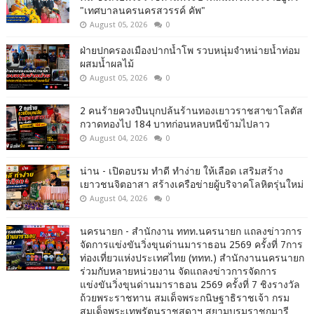
"เทศบาลนครนครสวรรค์ คัพ"
August 05, 2026
0
ฝ่ายปกครองเมืองปากน้ำโพ รวบหนุ่มจำหน่ายน้ำท่อม
ผสมน้ำผลไม้
August 05, 2026
0
2 คนร้ายควงปืนบุกปล้นร้านทองเยาวราชสาขาโลตัส
กวาดทองไป 184 บาทก่อนหลบหนีข้ามไปลาว
August 04, 2026
0
น่าน - เปิดอบรม ทำดี ทำง่าย ให้เลือด เสริมสร้าง
เยาวชนจิตอาสา สร้างเครือข่ายผู้บริจาคโลหิตรุ่นใหม่
August 04, 2026
0
นครนายก - สำนักงาน ททท.นครนายก แถลงข่าวการ
จัดการแข่งขันวิ่งขุนด่านมาราธอน 2569 ครั้งที่ 7การ
ท่องเที่ยวแห่งประเทศไทย (ททท.) สำนักงานนครนายก
ร่วมกับหลายหน่วยงาน จัดแถลงข่าวการจัดการ
แข่งขันวิ่งขุนด่านมาราธอน 2569 ครั้งที่ 7 ชิงรางวัล
ถ้วยพระราชทาน สมเด็จพระกนิษฐาธิราชเจ้า กรม
สมเด็จพระเทพรัตนราชสุดาฯ สยามบรมราชกุมารี