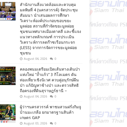
สำนักงานสิ่งแวดล้อมและควบคุม
มลพิษที่ 4 (นครสวรรค์) จัดประชุม
สัมมนา นำเสนอผลการศึกษา
วิเคราะห์องค์ประกอบขอบขยะ
มูลฝอย สถานที่กำจัดขยะมูลฝอย
ชุมชนเทศบาลเมืองตาคลี และชี้แจง
แนวทางหลักเกณฑ์ การประเมิน
วิเคราะห์การลดก๊าซเรือนกระจก
(LESS) จากการจัดการขยะมูลฝอย
ชุมชน
August 04, 2026
0
คลองพนมเตรียมเปิดเส้นทางเดินป่า
แห่งใหม่ “ถ้ำแก้ว” 3 กิโลเมตร ดัน
ท่องเที่ยวเชิงนิเวศ ควบคู่อนุรักษ์ผืน
ป่า แก้ปัญหาช้างป่า และตรวจสิทธิ
ถือครองที่ดินสุราษฎร์ธานี –
August 04, 2026
0
ผู้ว่าฯนครสวรรค์ พาชมสวนฝรั่งกิมจู
บ้านมะเกลือ ยกมาตรฐานสินค้า
เกษตร GAP
August 03, 2026
0