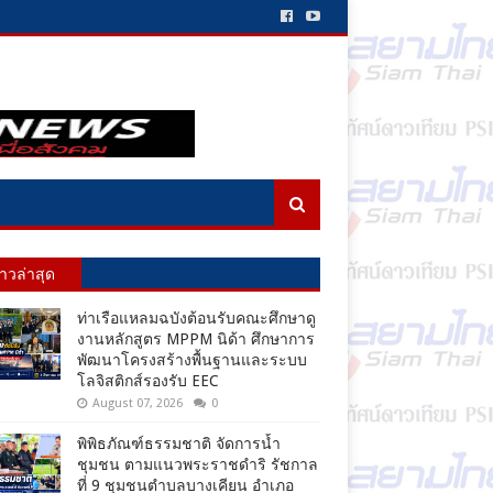
่าวล่าสุด
ท่าเรือแหลมฉบังต้อนรับคณะศึกษาดู
งานหลักสูตร MPPM นิด้า ศึกษาการ
พัฒนาโครงสร้างพื้นฐานและระบบ
โลจิสติกส์รองรับ EEC
August 07, 2026
0
พิพิธภัณฑ์ธรรมชาติ จัดการน้ำ
ชุมชน ตามแนวพระราชดำริ รัชกาล
ที่ 9 ชุมชนตำบลบางเคียน อำเภอ