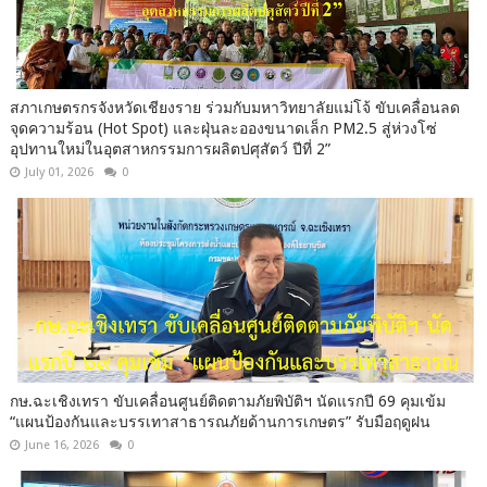
สภาเกษตรกรจังหวัดเชียงราย ร่วมกับมหาวิทยาลัยแม่โจ้ ขับเคลื่อนลด
จุดความร้อน (Hot Spot) และฝุ่นละอองขนาดเล็ก PM2.5 สู่ห่วงโซ่
อุปทานใหม่ในอุตสาหกรรมการผลิตปศุสัตว์ ปีที่ 2”
July 01, 2026
0
กษ.ฉะเชิงเทรา ขับเคลื่อนศูนย์ติดตามภัยพิบัติฯ นัดแรกปี 69 คุมเข้ม
“แผนป้องกันและบรรเทาสาธารณภัยด้านการเกษตร” รับมือฤดูฝน
June 16, 2026
0