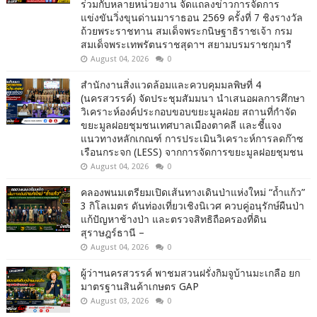
ร่วมกับหลายหน่วยงาน จัดแถลงข่าวการจัดการ
แข่งขันวิ่งขุนด่านมาราธอน 2569 ครั้งที่ 7 ชิงรางวัล
ถ้วยพระราชทาน สมเด็จพระกนิษฐาธิราชเจ้า กรม
สมเด็จพระเทพรัตนราชสุดาฯ สยามบรมราชกุมารี
August 04, 2026
0
สำนักงานสิ่งแวดล้อมและควบคุมมลพิษที่ 4
(นครสวรรค์) จัดประชุมสัมมนา นำเสนอผลการศึกษา
วิเคราะห์องค์ประกอบขอบขยะมูลฝอย สถานที่กำจัด
ขยะมูลฝอยชุมชนเทศบาลเมืองตาคลี และชี้แจง
แนวทางหลักเกณฑ์ การประเมินวิเคราะห์การลดก๊าซ
เรือนกระจก (LESS) จากการจัดการขยะมูลฝอยชุมชน
August 04, 2026
0
คลองพนมเตรียมเปิดเส้นทางเดินป่าแห่งใหม่ “ถ้ำแก้ว”
3 กิโลเมตร ดันท่องเที่ยวเชิงนิเวศ ควบคู่อนุรักษ์ผืนป่า
แก้ปัญหาช้างป่า และตรวจสิทธิถือครองที่ดิน
สุราษฎร์ธานี –
August 04, 2026
0
ผู้ว่าฯนครสวรรค์ พาชมสวนฝรั่งกิมจูบ้านมะเกลือ ยก
มาตรฐานสินค้าเกษตร GAP
August 03, 2026
0