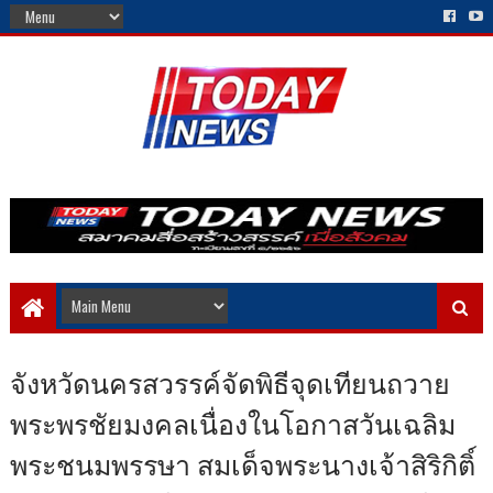
จังหวัดนครสวรรค์จัดพิธีจุดเทียนถวาย
พระพรชัยมงคลเนื่องในโอกาสวันเฉลิม
พระชนมพรรษา สมเด็จพระนางเจ้าสิริกิติ์