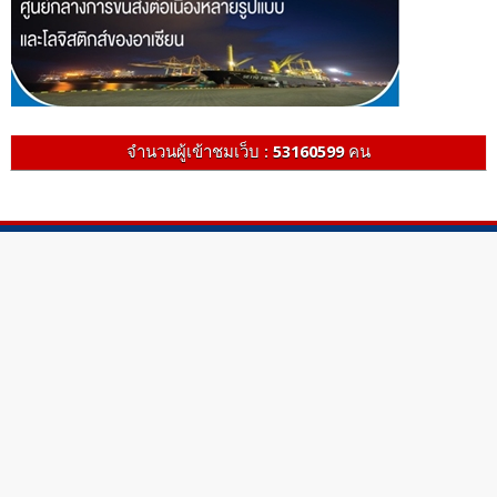
จำนวนผู้เข้าชมเว็บ :
53160599
คน
รายการข่าว TODAY NEWS
รับชม -ผ่านกล่องรับสัญญาณดาวเทียมได้ที่ กล่อง PSI หมายเลข 212
กล่อง IPM หมายเลข 115 กล่อง Sunbox หมายเลข 113 กล่อง DTV
หมายเลข 79 กล่อง Infosat/ Ideasat/ Thaisat / หมายเลข 114 หรือ 167
กล่อง GMM Z หมายเลข141 Facebook : ช่อง 13 สยามไทย สถานีข่าว
YouTube : ข่าวช่อง 13 สยามไทย เว็บไซต์ :
http://www.newstv13siamthai.com/ ชมสดออนไลน์ :
www.13livetv.com