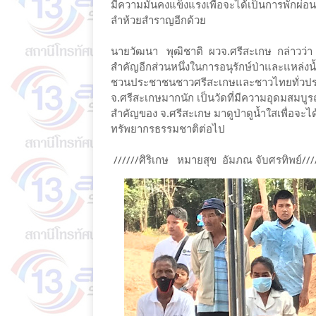
มีความมั่นคงแข็งแรงเพื่อจะได้เป็นการพักผ
ลำห้วยสำราญอีกด้วย
นายวัฒนา พุฒิชาติ ผวจ.ศรีสะเกษ กล่าวว่า 
สำคัญอีกส่วนหนึ่งในการอนุรักษ์ป่าและแหล่งน
ชวนประชาชนชาวศรีสะเกษและชาวไทยทั่วประเทศให
จ.ศรีสะเกษมากนัก เป็นวัดที่มีความอุดมสมบูรณ
สำคัญของ จ.ศรีสะเกษ มาดูป่าดูน้ำใสเพื่อจะได
ทรัพยากรธรรมชาติต่อไป
//////ศิริเกษ หมายสุข อัมภณ จับศรทิพย์///