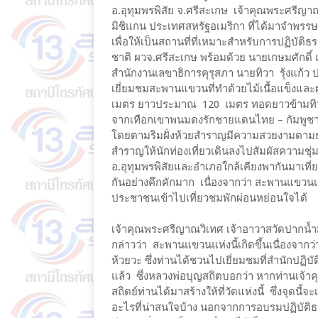
อ.อุทุมพรพิสัย จ.ศรีสะเกษ เจ้าคุณพระศรีญาณ
มิชิแกน ประเทศสหรัฐอเมริกา ที่ได้มาจำพรรษาอยู
เพื่อให้เป็นสถานที่ที่เหมาะสำหรับการปฏิบ
ชาติ ผวจ.ศรีสะเกษ พร้อมด้วย นายเกษมศักดิ์ แ
สำนักงานเลขาธิการคุรุสภา นายทิวา รุ้งแก
เยี่ยมชมสะพานแขวนที่ทำด้วยไม้เนื้อแข็งและ
เมตร ยาวประมาณ 120 เมตร ทอดยาวข้ามทิวไม
จากเทือกเขาพนมดงรักชายแดนไทย – กัมพูชา
โดยตามริมฝั่งห้วยสำราญมีความสวยงามตามธร
สำราญให้นักท่องเที่ยวเดินลงไปสัมผัสความชุ
อ.อุทุมพรพิสัยและอำเภอใกล้เคียงพากันมาเที่
กันอย่างคึกคักมาก เนื่องจากว่า สะพานแขวนแห่งนี
ประชาชนเข้าไปเที่ยวชมพักผ่อนหย่อนใจได้
เจ้าคุณพระศรีญาณวิเทศ เจ้าอาวาสวัดปากน้ำม
กล่าวว่า สะพานแขวนแห่งนี้เกิดขึ้นเนื่องจากว
ห้วยวะ ซึ่งท่านได้ชวนไปเยี่ยมชมที่สำนักปฏิบ
แล้ว ซึ่งหลวงพ่อบุญสถิตบอกว่า หากท่านเจ้าค
สถิตย์ท่านได้มาสร้างให้ที่วัดแห่งนี้ ซึ่งจุดนี
อะไรที่น่าสนใจบ้าง นอกจากการอบรมปฏิบัติธร