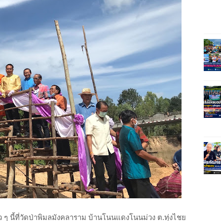
่อเร็ว ๆ นี้ที่วัดป่าพิมลมังคลาราม บ้านโนนแดงโนนม่วง ต.ทุ่งไชย