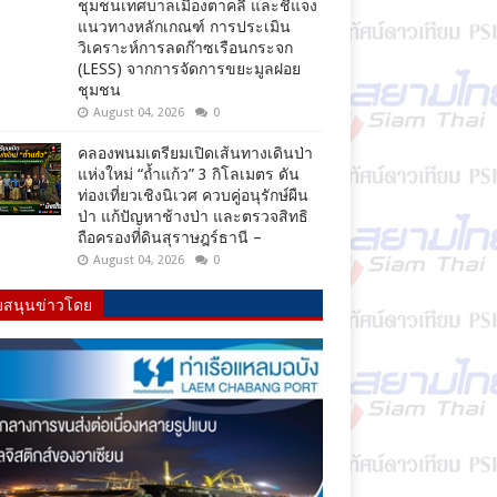
ชุมชนเทศบาลเมืองตาคลี และชี้แจง
แนวทางหลักเกณฑ์ การประเมิน
วิเคราะห์การลดก๊าซเรือนกระจก
(LESS) จากการจัดการขยะมูลฝอย
ชุมชน
August 04, 2026
0
คลองพนมเตรียมเปิดเส้นทางเดินป่า
แห่งใหม่ “ถ้ำแก้ว” 3 กิโลเมตร ดัน
ท่องเที่ยวเชิงนิเวศ ควบคู่อนุรักษ์ผืน
ป่า แก้ปัญหาช้างป่า และตรวจสิทธิ
ถือครองที่ดินสุราษฎร์ธานี –
August 04, 2026
0
บสนุนข่าวโดย