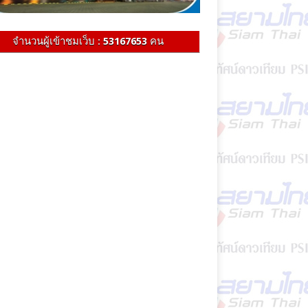
จำนวนผู้เข้าชมเว็บ :
53167653
คน