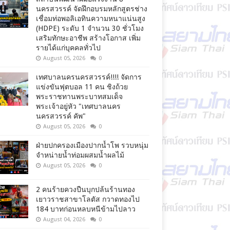
นครสวรรค์ จัดฝึกอบรมหลักสูตรช่าง
เชื่อมท่อพอลิเอทินความหนาแน่นสูง
(HDPE) ระดับ 1 จำนวน 30 ชั่วโมง
เสริมทักษะอาชีพ สร้างโอกาส เพิ่ม
รายได้แก่บุคคลทั่วไป
August 05, 2026
0
เทศบาลนครนครสวรรค์!!!! จัดการ
แข่งขันฟุตบอล 11 คน ชิงถ้วย
พระราชทานพระบาทสมเด็จ
พระเจ้าอยู่หัว "เทศบาลนคร
นครสวรรค์ คัพ"
August 05, 2026
0
ฝ่ายปกครองเมืองปากน้ำโพ รวบหนุ่ม
จำหน่ายน้ำท่อมผสมน้ำผลไม้
August 05, 2026
0
2 คนร้ายควงปืนบุกปล้นร้านทอง
เยาวราชสาขาโลตัส กวาดทองไป
184 บาทก่อนหลบหนีข้ามไปลาว
August 04, 2026
0