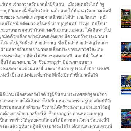
วิเทศ เจ้าอาวาสวัดปากน้ำมิชิแกน เมืองสเตอริงไฮด์ รัฐ
่ที่วัดแห่งนี้ ซึ่งเป็นวัดบ้านเกิดและได้พัฒนาวัดอย่างเต็มที่
ัติธรรมของพระสงฆ์และพุทธศาสนิกชน ได้นำ นายวัฒนา พุฒิ
สนโภชน์ อดีตผวจ.สุรินทร์ นายบุญจันทร์ บัวหุ่ง ที่ปรึกษา
้ว ประธานชมรมคนรักในหลวงศรีสะเกษและคณะ ได้เดินทางไป
ผูกมัดด้วยเชือกอย่างมั่นคงแข็งแรง มีความกว้างประมาณ 1
้ลงไปสู่ริมฝั่งลำห้วยสำราญ ซึ่งเป็นลำห้วยสำคัญไหลมา
ผ่านหลายอำเภอเข้ามาหล่อเลี้ยงประชาชนชาวศรีสะเกษ
รมชาติมาก มีต้นไม้เขียวชอุ่มตลอดปี และมีน้ำในห้วย
่มชื้นได้อย่างสบายใจ ซึ่งปรากฏว่า มีประชาชนชาว
ยวชมสะพานแขวนแห่งนี้ และพากันถ่ายรูปรวมทั้งมีการเซลฟี่
้ เป็นแหล่งท่องเที่ยวใหม่ที่เพิ่งเปิดตัวขึ้นมาเพื่อให้
ิชิแกน เมืองสเตอริงไฮด์ รัฐมิชิแกน ประเทศสหรัฐอเมริกา
่า อาตมาภาพได้เดินทางไปเยี่ยมหลวงพ่อพระครูบุญสถิตย์ที่วัด
ัติธรรมดอนแก้วห้วยวะ ซึ่งท่านได้สร้างสะพานแขวนเอาไว้อยู่
ุณต้องการก็จะมาสร้างให้ ซึ่งปรากฏว่า ท่านหลวงพ่อบุญ
้จะเป็นการสร้างให้พุทธศาสนิกชนได้มีความสนใจว่า วัดแห่งนี้มี
รมะแล้ว ผู้ที่มาปฏิบัติธรรมยังจะได้ไปเดินบนสะพานแขวนที่