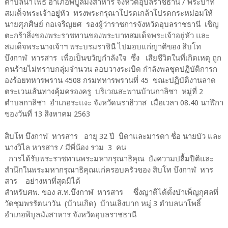
ตำบลนาโพธิ์ อำเภอพิบูลมังสาหาร จังหวัดอุบลราชธานี / พระบาท
สมเด็จพระเจ้าอยู่หัว ทรงพระกรุณาโปรดเกล้าโปรดกระหม่อมให้
นายศุภศิษย์ กอเจริญยศ รองผู้ว่าราชการจังหวัดอุบลราชธานี เชิญ
ตะกร้าสิ่งของพระราชทานของพระบาทสมเด็จพระเจ้าอยู่หัว และ
สมเด็จพระนางเจ้าฯ พระบรมราชินี ไปมอบแก่ญาติของ สิบโท
บึงกาฬ หารสาร เพื่อเป็นขวัญกำลังใจ ซึ่ง เสียชีวิตในที่เกิดเหตุ ถูก
คนร้ายไม่ทราบกลุ่มจำนวน ลอบวางระเบิด กำลังพลชุดปฏิบัติการก
องร้อยทหารพราน 4508 กรมทหารพรานที่ 45 ขณะปฏิบัติงานลาด
ตระเวนเส้นทางคุ้มครองครู บริเวณสะพานบ้านกาลิซา หมู่ที่ 2
ตำบลกาลิชา อำเภอระแงะ จังหวัดนราธิวาส เมื่อเวลา 08.40 นาฬิกา
ของวันที่ 13 สิงหาคม 2563
สิบโท บึงกาฬ หารสาร อายุ 32 ปี บิดาและมารดา ชื่อ นายบัว และ
นางวิไล หารสาร / มีพี่น้อง รวม 3 คน
การได้รับพระราชทานพระมหากรุณาธิคุณ ยังความปลื้มปีติและ
สำนึกในพระมหากรุณาธิคุณแก่ครอบครัวของ สิบโท บึงกาฬ หาร
สาร อย่างหาที่สุดมิได้
สำหรับศพ. ของ ส.ท.บึงกาฬ หารสาร ซึ่งญาติได้ตั้งบำเพ็ญกุศลที่
วัดชุมพรรัตนาวัน (บ้านเกิด) บ้านเลิงบาก หมู่ 3 ตำบลนาโพธิ์
อำเภอพิบูลมังสาหาร จังหวัดอุบลราชธานี