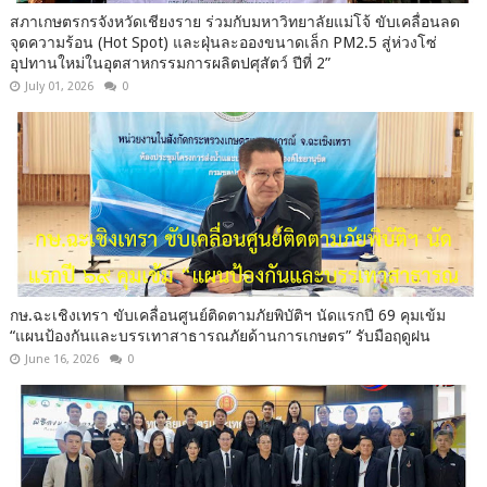
สภาเกษตรกรจังหวัดเชียงราย ร่วมกับมหาวิทยาลัยแม่โจ้ ขับเคลื่อนลด
จุดความร้อน (Hot Spot) และฝุ่นละอองขนาดเล็ก PM2.5 สู่ห่วงโซ่
อุปทานใหม่ในอุตสาหกรรมการผลิตปศุสัตว์ ปีที่ 2”
July 01, 2026
0
กษ.ฉะเชิงเทรา ขับเคลื่อนศูนย์ติดตามภัยพิบัติฯ นัดแรกปี 69 คุมเข้ม
“แผนป้องกันและบรรเทาสาธารณภัยด้านการเกษตร” รับมือฤดูฝน
June 16, 2026
0