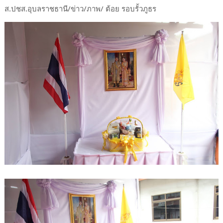
ส.ปชส.อุบลราชธานี/ข่าว/ภาพ/ ต้อย รอบรั้วภูธร