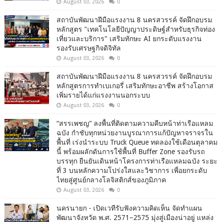
August 03, 2026
0
สถาบันพัฒนาฝีมือแรงงาน 8 นครสวรรค์ จัดฝึกอบรม
หลักสูตร "เทคโนโลยีปัญญาประดิษฐ์สำหรับธุรกิจท่อง
เที่ยวและบริการ" เสริมทักษะ AI ยกระดับแรงงาน
รองรับเศรษฐกิจดิจิทัล
August 03, 2026
0
สถาบันพัฒนาฝีมือแรงงาน 8 นครสวรรค์ จัดฝึกอบรม
หลักสูตรการทำเบเกอรี่ เสริมทักษะอาชีพ สร้างโอกาส
เพิ่มรายได้แก่แรงงานนอกระบบ
August 03, 2026
0
“สรรเพชญ” ลงพื้นที่ติดตามความคืบหน้าท่าเรือแหลม
ฉบัง กำชับทุกหน่วยงานบูรณาการแก้ปัญหาจราจรใน
พื้นที่ เร่งนำระบบ Truck Queue ทดลองใช้เดือนตุลาคม
นี้ พร้อมผลักดันการใช้พื้นที่ Buffer Zone รองรับรถ
บรรทุก ยืนยันเดินหน้าโครงการท่าเรือแหลมฉบัง ระยะ
ที่ 3 บนหลักความโปร่งใสและวิชาการ เพื่อยกระดับ
ไทยสู่ศูนย์กลางโลจิสติกส์ของภูมิภาค
August 03, 2026
0
นครนายก - เปิดเวทีรับฟังความคิดเห็น จัดทำแผน
พัฒนาจังหวัด พ.ศ. 2571–2575 มุ่งสู่เมืองน่าอยู่ แหล่ง