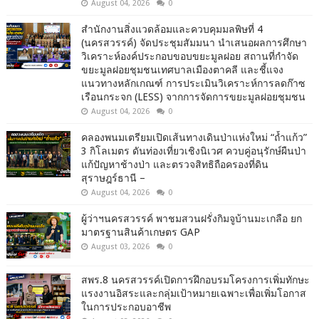
August 04, 2026
0
สำนักงานสิ่งแวดล้อมและควบคุมมลพิษที่ 4
(นครสวรรค์) จัดประชุมสัมมนา นำเสนอผลการศึกษา
วิเคราะห์องค์ประกอบขอบขยะมูลฝอย สถานที่กำจัด
ขยะมูลฝอยชุมชนเทศบาลเมืองตาคลี และชี้แจง
แนวทางหลักเกณฑ์ การประเมินวิเคราะห์การลดก๊าซ
เรือนกระจก (LESS) จากการจัดการขยะมูลฝอยชุมชน
August 04, 2026
0
คลองพนมเตรียมเปิดเส้นทางเดินป่าแห่งใหม่ “ถ้ำแก้ว”
3 กิโลเมตร ดันท่องเที่ยวเชิงนิเวศ ควบคู่อนุรักษ์ผืนป่า
แก้ปัญหาช้างป่า และตรวจสิทธิถือครองที่ดิน
สุราษฎร์ธานี –
August 04, 2026
0
ผู้ว่าฯนครสวรรค์ พาชมสวนฝรั่งกิมจูบ้านมะเกลือ ยก
มาตรฐานสินค้าเกษตร GAP
August 03, 2026
0
สพร.8 นครสวรรค์เปิดการฝึกอบรมโครงการเพิ่มทักษะ
แรงงานอิสระและกลุ่มเป้าหมายเฉพาะเพื่อเพิ่มโอกาส
ในการประกอบอาชีพ