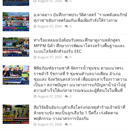
August 07, 2026
0
อ.ลาดยาว บันทึกภาพประวัติศาสตร์ "รวมพลังคนรักษ์
สุภาพ"ขยับกายพร้อมกันเพื่อเพิ่มกำลังให้ร่างกาย
August 07, 2026
0
ท่าเรือแหลมฉบังต้อนรับคณะศึกษาดูงานหลักสูตร
MPPM นิด้า ศึกษาการพัฒนาโครงสร้างพื้นฐานและ
ระบบโลจิสติกส์รองรับ EEC
August 07, 2026
0
พิพิธภัณฑ์ธรรมชาติ จัดการน้ำชุมชน ตามแนวพระ
ราชดำริ รัชกาลที่ 9 ชุมชนตำบลบางเคียน อำเภอ
ชุมแสง จังหวัดนครสวรรค์ เพื่อบอกเล่าเรื่องราวความ
เป็นมา สภาพปัญหา แนวทางการแก้ปัญหาน้ำนำไปสู่
ความสำเร็จให้แก่สาธารณชนและผู้ที่สนใจในพื้นที่
August 07, 2026
0
ทีมวิจัยยืนยันระบุตัวเสือโคร่งก่อเหตุทำร้ายเจ้าหน้าที่
ห้วยขาแข้ง พบเป็นลูกเสือวัย 1 ปีครึ่ง เร่งติดตาม
พฤติกรรม-วางมาตรการป้องกัน
August 07, 2026
0