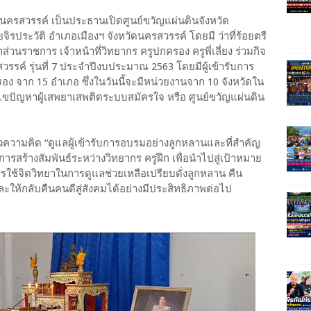
วัดนครสวรรค์ เป็นประธานเปิดศูนย์ขวัญแผ่นดินจังหวัด
ยจิรประวัติ อำเภอเมืองฯ จังหวัดนครสวรรค์ โดยมี ว่าที่ร้อยตรี
ส่วนราชการ เจ้าหน้าที่วิทยากร ครูปกครอง ครูพี่เลี่ยง ร่วมกิจ
รค์ รุ่นที่ 7 ประจำปีงบประมาณ 2563 โดยมีผู้เข้ารับการ
อง​ จาก​ 15 อำเภอ​ ซึ่งในวันนี้จะมีหน่วยงานจาก 10 จังหวัด​ใน
ปัญหาผู้เสพยาเสพติดระบบสมัครใจ หรือ​ ศูนย์ขวัญแผ่นดิน
นวความคิด “ดูแลผู้เข้ารับการอบรมอย่างลูกหลานและที่สำคัญ
การสร้างสัมพันธ์ระหว่างวิทยากร ครูฝึก เพื่อนำไปสู่เป้าหมาย
การใช้จิตวิทยาในการดูแลช่วยเหลือเปรียบดั่งลูกหลาน คืน
และให้กลับคืนคนดีสู่สังคมได้อย่างมีประสิทธิภาพต่อไป