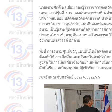
นายเชวงศักดิ์​ พลเยี่ยม​ รองผู้ว่าราชการจังห
นครสวรรค์รุ่นที่ 7 ณ กองพันทหารช่างที่ 4 ค่า
ปรีชา​ พลับน้อย​ ปลัดจังหวัดนครสวรรค์ หัวหน้า
กรรมฯ โครงการศูนย์ขวัญแผ่นดินจังหวัดนครสวร
อบรม เป็นผู้เสพ/ผู้ติดยาเสพติดที่ผ่านการคัดกร
ประเทศไทย​ เข้ามาดูต้นแบบของโครงการแก้ไข
จังหวัดนครสวรรค์​ อีกด้วย
ทั้งนี้ การอบรมศูนย์ขวัญแผ่นดินได้ยึดหลักแ
ต้องทำให้เขาเชื่อมั่นและศรัทธาในตัวผู้นำโดย
สูงสุด ในการเลิกเกี่ยวข้องกับยาเสพติด” เน้น
ศักดิ์ศรีความเป็นมนุษย์แก่ผู้เข้ารับการอบรม
////อัมพณ จับศรทิพย์​ 0629455822////