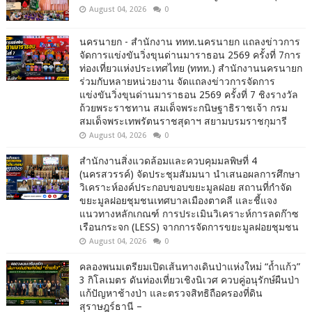
August 04, 2026
0
นครนายก - สำนักงาน ททท.นครนายก แถลงข่าวการ
จัดการแข่งขันวิ่งขุนด่านมาราธอน 2569 ครั้งที่ 7การ
ท่องเที่ยวแห่งประเทศไทย (ททท.) สำนักงานนครนายก
ร่วมกับหลายหน่วยงาน จัดแถลงข่าวการจัดการ
แข่งขันวิ่งขุนด่านมาราธอน 2569 ครั้งที่ 7 ชิงรางวัล
ถ้วยพระราชทาน สมเด็จพระกนิษฐาธิราชเจ้า กรม
สมเด็จพระเทพรัตนราชสุดาฯ สยามบรมราชกุมารี
August 04, 2026
0
สำนักงานสิ่งแวดล้อมและควบคุมมลพิษที่ 4
(นครสวรรค์) จัดประชุมสัมมนา นำเสนอผลการศึกษา
วิเคราะห์องค์ประกอบขอบขยะมูลฝอย สถานที่กำจัด
ขยะมูลฝอยชุมชนเทศบาลเมืองตาคลี และชี้แจง
แนวทางหลักเกณฑ์ การประเมินวิเคราะห์การลดก๊าซ
เรือนกระจก (LESS) จากการจัดการขยะมูลฝอยชุมชน
August 04, 2026
0
คลองพนมเตรียมเปิดเส้นทางเดินป่าแห่งใหม่ “ถ้ำแก้ว”
3 กิโลเมตร ดันท่องเที่ยวเชิงนิเวศ ควบคู่อนุรักษ์ผืนป่า
แก้ปัญหาช้างป่า และตรวจสิทธิถือครองที่ดิน
สุราษฎร์ธานี –