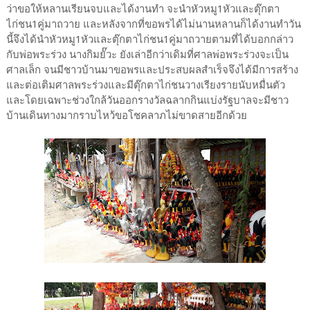
ว่าขอให้หลานเรียนจบและได้งานทำ จะนำหัวหมู1หัวและตุ๊กตา
ไก่ชน1คู่มาถวาย และหลังจากที่ขอพรได้ไม่นานหลานก็ได้งานทำวัน
นี้จึงได้นำหัวหมู1หัวและตุ๊กตาไก่ชน1คู่มาถวายตามที่ได้บอกกล่าว
กับพ่อพระร่วง นางกิมยั๊วะ ยังเล่าอีกว่าเดิมที่ศาลพ่อพระร่วงจะเป็น
ศาลเล็ก จนมีชาวบ้านมาขอพรและประสบผลสำเร็จจึงได้มีการสร้าง
และต่อเติมศาลพระร่วงและมีตุ๊กตาไก่ชนวางเรียงรายนับหมื่นตัว
และโดยเฉพาะช่วงใกล้วันออกรางวัลฉลากกินแบ่งรัฐบาลจะมีชาว
บ้านเดินทางมากราบไหว้ขอโชคลาภไม่ขาดสายอีกด้วย