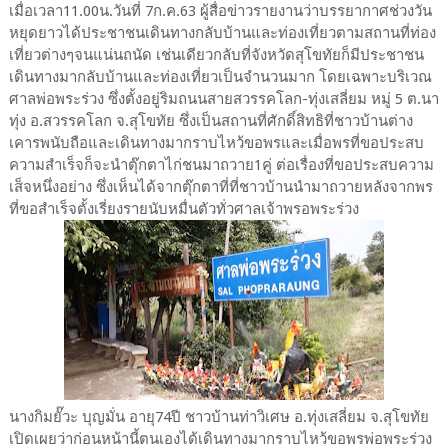
เมื่อเวลา11.00น.วันที่ 7ก.ค.63 ผู้สื่อข่าวรายงานว่าบรรยากาศช่วงวัน
หยุดยาวได้ประชาชนเดินทางกลับบ้านและท่องเที่ยวตามสถานที่ท่อง
เที่ยวต่างๆจนแน่นถนัด เช่นเดียวกลับที่จังหวัดสุโขทัยก็มีประชาชน
เดินทางมากลับบ้านและท่องเที่ยวเป็นจำนวนมาก โดยเฉพาะบริเวณ
ศาลพ่อพระร่วง ซึ่งตั้งอยู่ริมถนนสายสวรรคโลก-ทุ่งเสลี่ยม หมู่ 5 ต.นา
ทุ่ง อ.สวรรคโลก จ.สุโขทัย ซึ่งเป็นสถานที่ศักดิ์สิทธิที่ชาวบ้านต่าง
เคารพนับถือและเดินทางมากราบไหว้ขอพรและเมื่อพรที่ขอประสบ
ความสำเร็จก็จะนำตุ๊กตาไก่ชนมาถวาย1คู่ ต่อเรื่องที่ขอประสบความ
เส็จหนึ่งอย่าง ซึ่งเห็นได้จากตุ๊กตาที่ที่ชาวบ้านนำมาถวายหลังจากพร
ที่ขอสำเร็จตั้งเรี่ยงรายนับหมื่นตัวทั่วศาลเจ้าพรอพระร่วง
นางกิมยั๊วะ บุญมั่น อายุ74ปี ชาวบ้านท่าวิเศษ อ.ทุ่งเสลี่ยม จ.สุโขทัย
เปิดเผยว่าก่อนหน้านี้ตนเองได้เดินทางมากราบไหว้ขอพรพ่อพระร่วง