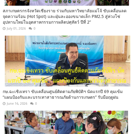
สภาเกษตรกรจังหวัดเชียงราย ร่วมกับมหาวิทยาลัยแม่โจ้ ขับเคลื่อนลด
จุดความร้อน (Hot Spot) และฝุ่นละอองขนาดเล็ก PM2.5 สู่ห่วงโซ่
อุปทานใหม่ในอุตสาหกรรมการผลิตปศุสัตว์ ปีที่ 2”
July 01, 2026
0
กษ.ฉะเชิงเทรา ขับเคลื่อนศูนย์ติดตามภัยพิบัติฯ นัดแรกปี 69 คุมเข้ม
“แผนป้องกันและบรรเทาสาธารณภัยด้านการเกษตร” รับมือฤดูฝน
June 16, 2026
0