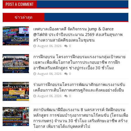
POST A COMMENT
ข่าวล่าสุด
เทศบาลเมืองตาคลี จัดกิจกรรม Jump & Dance
@Takhli ประจำปีงบประมาณ 2569 ส่งเสริมสุขภาพ
สร้างความสามัคคีของคนในชุมชน
August 06, 2026
0
การฝึกอบรม โครงการฝึกอบรมแรงงานกลุ่มเป้าหมาย
เฉพาะเพื่อเพิ่มโอกาสในการประกอบอาชีพ การฝึก
อาชีพเสริมหลักสูตร ช่างปูกระเบื้อง 30 ชั่วโมง
August 06, 2026
0
ร่วมการฝึกอบรมโครงการพัฒนาศักยภาพแรงงานขับ
เคลื่อนการเติบโตภาคเศรษฐกิจและสังคมอย่างยั่งยืน
August 06, 2026
0
สถาบันพัฒนาฝีมือแรงงาน 8 นครสวรรค์ จัดฝึกอบรม
หลักสูตร การซ่อมบำรุงอากาศยานไร้คนขับ (โดรนเพื่อ
การเกษตร) จำนวน 30 ชั่วโมง เสริมทักษะอาชีพ สร้าง
โอกาส เพิ่มรายได้แก่บุคคลทั่วไป