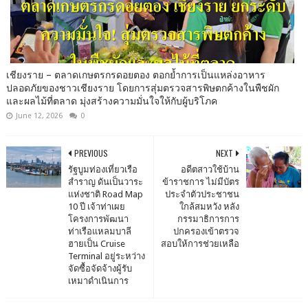
เชียงราย – ตลาดเกษตรกรดอยตอง ตอกย้ำการเป็นแหล่งอาหาร
ปลอดภัยของชาวเชียงราย โดยการสุ่มตรวจสารพิษตกค้างในพืชผัก
และผลไม้ที่ตลาด มุ่งสร้างความมั่นใจให้กับผู้บริโภค
June 12, 2026
0
PREVIOUS
NEXT
รัฐบูมท่องเที่ยวเรือ
อดีตสาวใช้บ้าน
สำราญ ดันเป็นวาระ
ข้าราชการ​ ไม่มีบัตร
แห่งชาติ Road Map
ประจำตัวประชาชน
10 ปี เจ้าท่าเผย
ใกล้สมหวัง หลัง
โครงการพัฒนา
กรรมาธิการการ
ท่าเรือแหลมบาลี
ปกครองเข้าตรวจ
ฮายเป็น Cruise
สอบให้การช่วยเหลือ
Terminal อยู่ระหว่าง
จัดซื้อจัดจ้างผู้รับ
เหมาดำเนินการ