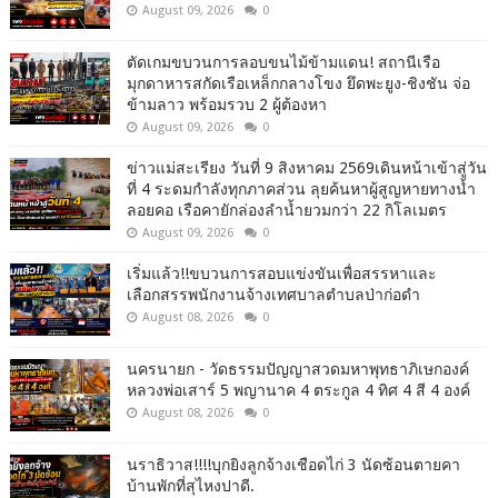
August 09, 2026
0
ตัดเกมขบวนการลอบขนไม้ข้ามแดน! สถานีเรือ
มุกดาหารสกัดเรือเหล็กกลางโขง ยึดพะยูง-ชิงชัน จ่อ
ข้ามลาว พร้อมรวบ 2 ผู้ต้องหา
August 09, 2026
0
ข่าวแม่สะเรียง วันที่ 9 สิงหาคม 2569เดินหน้าเข้าสู่วัน
ที่ 4 ระดมกำลังทุกภาคส่วน ลุยค้นหาผู้สูญหายทางน้ำ
ลอยคอ เรือคายักล่องลำน้ำยวมกว่า 22 กิโลเมตร
August 09, 2026
0
เริ่มแล้ว!!ขบวนการสอบแข่งขันเพื่อสรรหาและ
เลือกสรรพนักงานจ้างเทศบาลตำบลป่าก่อดำ
August 08, 2026
0
นครนายก - วัดธรรมปัญญาสวดมหาพุทธาภิเษกองค์
หลวงพ่อเสาร์ 5 พญานาค 4 ตระกูล 4 ทิศ 4 สี 4 องค์
August 08, 2026
0
นราธิวาส!!!!บุกยิงลูกจ้างเชือดไก่ 3 นัดซ้อนตายคา
บ้านพักที่สุไหงปาดี.