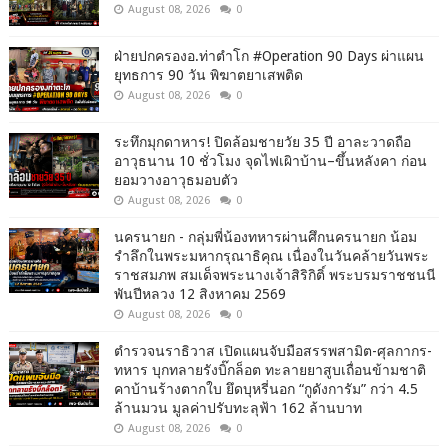
August 08, 2026
0
ฝ่ายปกครองอ.ท่าตำโก #Operation 90 Days ผ่าแผน
ยุทธการ 90 วัน พิฆาตยาเสพติด
August 08, 2026
0
ระทึกมุกดาหาร! ปิดล้อมชายวัย 35 ปี อาละวาดถือ
อาวุธนาน 10 ชั่วโมง จุดไฟเผิาบ้าน–ขึ้นหลังคา ก่อน
ยอมวางอาวุธมอบตัว
August 08, 2026
0
นครนายก - กลุ่มพี่น้องทหารผ่านศึกนครนายก น้อม
รำลึกในพระมหากรุณาธิคุณ เนื่องในวันคล้ายวันพระ
ราชสมภพ สมเด็จพระนางเจ้าสิริกิติ์ พระบรมราชชนนี
พันปีหลวง 12 สิงหาคม 2569
August 08, 2026
0
ตำรวจนราธิวาส เปิดแผนจับมือสรรพสามิต-ศุลกากร-
ทหาร บุกทลายรังบิ๊กล็อต ทะลายยาสูบเถื่อนข้ามชาติ
คาบ้านร้างตากใบ ยึดบุหรี่นอก “กูดังการัม” กว่า 4.5
ล้านมวน มูลค่าปรับทะลุฟ้า 162 ล้านบาท
August 08, 2026
0