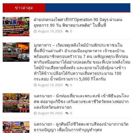
ข่าวล่าสุด
ฝ่ายปกครองไพศาลี!!!!“Operation 90 Days ผ่าแผน
ยุทธการ 90 วัน พิฆาตยาเสพติด” ในพื้นที่
August 10, 2026
0
มุกดาหาร – เกิดเหตุเพลิงไหม้บ้านพักประชาชนใน
พื้นที่บ้านด่านคำ อำเภอเมืองมุกดาหาร เจ้าของบ้าน
พร้อมสมาชิกครอบครัวรวม 7 คน เผชิญเหตุระทึกก่อน
พากันหนีออกมาได้อย่างปลอดภัย ขณะที่เปลวเพลิงโหม
ไหม้บ้านเสียหายทั้งหลัง และลุกลามไปยังยุ้งฉางข้าว
ทำให้ข้าวเปลือกได้รับความเสียหายประมาณ 100
กระสอบ น้ำหนักรวมราว 5,000 กิโลกรัม
August 10, 2026
0
นครนายก - นักท่องเที่ยวและพระสงฆ์ เข้าพิธีนอนโลง
ศพ ต่ออายุแก้ปีชง เสริมดวงชะตาชีวิตวัดหลวงพ่อปาก
แดงจังหวัดนครนายก
August 09, 2026
0
นครนายก - ลูกศิษย์ไถ่ชีวิตตะพาบสีทองนำมาถวายวัด
ธรรมปัญญา เพื่อเป็นการทำบุญทำกุศล