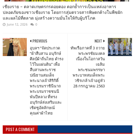
เชียงราย – ตลาดเกษตรกรดอยตอง ตอกย้ำการเป็นแหล่งอาหาร
ปลอดภัยของชาวเชียงราย โดยการสุ่มตรวจสารพิษตกค้างในพืชผัก
และผลไม้ที่ตลาด มุ่งสร้างความมั่นใจให้กับผู้บริโภค
June 12, 2026
0
PREVIOUS
NEXT
อุบลฯ “จัดประกวด
ทัพเรือภาคที่ 3 ถวาย
“ผ้าสืบสาน อนุรักษ์
พระพรชัยมงคล
ศิลป์ผ้าถิ่นไทย ดำรง
เนื่องในโอกาสวัน
ไว้ในแผ่นดิน” เพื่อ
เฉลิม
สืบสานพระราช
พระชนมพรรษา
ปณิธานสมเด็จ
พระบาทสมเด็จพระ
พระนางเจ้าสิริกิติ์
วชิรเกล้าเจ้าอยู่หัว
พระบรมราชินีนาถ
28 กรกฎาคม 2563
พระบรมราชชนนี
พันปีหลวง ที่ทรง
อนุรักษ์ส่งเสริมและ
เชิดชูอัตลักษณ์
คุณค่าผ้าไทย
POST A COMMENT