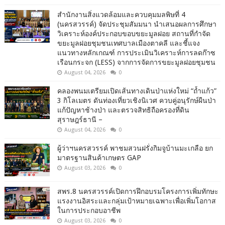
สำนักงานสิ่งแวดล้อมและควบคุมมลพิษที่ 4
(นครสวรรค์) จัดประชุมสัมมนา นำเสนอผลการศึกษา
วิเคราะห์องค์ประกอบขอบขยะมูลฝอย สถานที่กำจัด
ขยะมูลฝอยชุมชนเทศบาลเมืองตาคลี และชี้แจง
แนวทางหลักเกณฑ์ การประเมินวิเคราะห์การลดก๊าซ
เรือนกระจก (LESS) จากการจัดการขยะมูลฝอยชุมชน
August 04, 2026
0
คลองพนมเตรียมเปิดเส้นทางเดินป่าแห่งใหม่ “ถ้ำแก้ว”
3 กิโลเมตร ดันท่องเที่ยวเชิงนิเวศ ควบคู่อนุรักษ์ผืนป่า
แก้ปัญหาช้างป่า และตรวจสิทธิถือครองที่ดิน
สุราษฎร์ธานี –
August 04, 2026
0
ผู้ว่าฯนครสวรรค์ พาชมสวนฝรั่งกิมจูบ้านมะเกลือ ยก
มาตรฐานสินค้าเกษตร GAP
August 03, 2026
0
สพร.8 นครสวรรค์เปิดการฝึกอบรมโครงการเพิ่มทักษะ
แรงงานอิสระและกลุ่มเป้าหมายเฉพาะเพื่อเพิ่มโอกาส
ในการประกอบอาชีพ
August 03, 2026
0