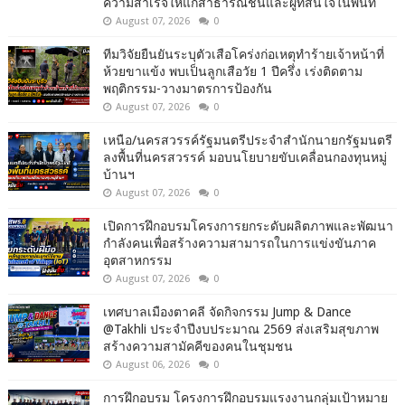
ความสำเร็จให้แก่สาธารณชนและผู้ที่สนใจในพื้นที่
August 07, 2026
0
ทีมวิจัยยืนยันระบุตัวเสือโคร่งก่อเหตุทำร้ายเจ้าหน้าที่
ห้วยขาแข้ง พบเป็นลูกเสือวัย 1 ปีครึ่ง เร่งติดตาม
พฤติกรรม-วางมาตรการป้องกัน
August 07, 2026
0
เหนือ/นครสวรรค์รัฐมนตรีประจำสำนักนายกรัฐมนตรี
ลงพื้นที่นครสวรรค์ มอบนโยบายขับเคลื่อนกองทุนหมู่
บ้านฯ
August 07, 2026
0
เปิดการฝึกอบรมโครงการยกระดับผลิตภาพและพัฒนา
กำลังคนเพื่อสร้างความสามารถในการแข่งขันภาค
อุตสาหกรรม
August 07, 2026
0
เทศบาลเมืองตาคลี จัดกิจกรรม Jump & Dance
@Takhli ประจำปีงบประมาณ 2569 ส่งเสริมสุขภาพ
สร้างความสามัคคีของคนในชุมชน
August 06, 2026
0
การฝึกอบรม โครงการฝึกอบรมแรงงานกลุ่มเป้าหมาย