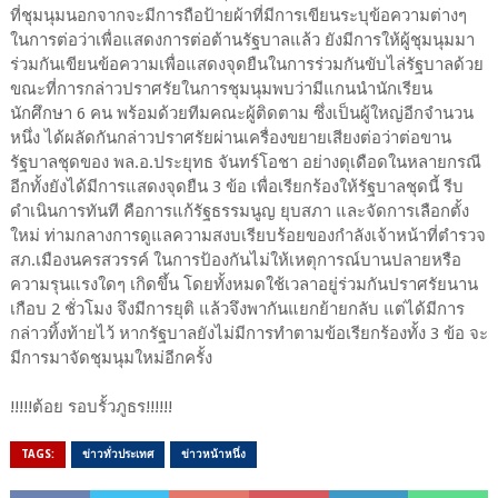
ที่ชุมนุมนอกจากจะมีการถือป้ายผ้าที่มีการเขียนระบุข้อความต่างๆ
ในการต่อว่าเพื่อแสดงการต่อต้านรัฐบาลแล้ว ยังมีการให้ผู้ชุมนุมมา
ร่วมกันเขียนข้อความเพื่อแสดงจุดยืนในการร่วมกันขับไล่รัฐบาลด้วย
ขณะที่การกล่าวปราศรัยในการชุมนุมพบว่ามีแกนนำนักเรียน
นักศึกษา 6 คน พร้อมด้วยทีมคณะผู้ติดตาม ซึ่งเป็นผู้ใหญ่อีกจำนวน
หนึ่ง ได้ผลัดกันกล่าวปราศรัยผ่านเครื่องขยายเสียงต่อว่าต่อขาน
รัฐบาลชุดของ พล.อ.ประยุทธ จันทร์โอชา อย่างดุเดือดในหลายกรณี
อีกทั้งยังได้มีการแสดงจุดยืน 3 ข้อ เพื่อเรียกร้องให้รัฐบาลชุดนี้ รีบ
ดำเนินการทันที คือการแก้รัฐธรรมนูญ ยุบสภา และจัดการเลือกตั้ง
ใหม่ ท่ามกลางการดูแลความสงบเรียบร้อยของกำลังเจ้าหน้าที่ตำรวจ
สภ.เมืองนครสวรรค์ ในการป้องกันไม่ให้เหตุการณ์บานปลายหรือ
ความรุนแรงใดๆ เกิดขึ้น โดยทั้งหมดใช้เวลาอยู่ร่วมกันปราศรัยนาน
เกือบ 2 ชั่วโมง จึงมีการยุติ แล้วจึงพากันแยกย้ายกลับ แต่ได้มีการ
กล่าวทิ้งท้ายไว้ หากรัฐบาลยังไม่มีการทำตามข้อเรียกร้องทั้ง 3 ข้อ จะ
มีการมาจัดชุมนุมใหม่อีกครั้ง
!!!!!ต้อย รอบรั้วภูธร!!!!!!
TAGS:
ข่าวทั่วประเทศ
ข่าวหน้าหนึ่ง