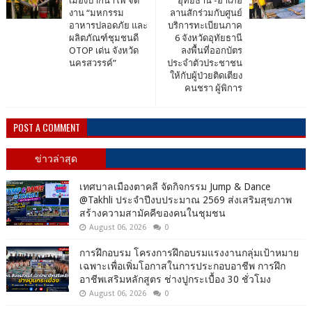
เมืองปากน้ำโพ จัด
อุทัยธานี -อำเภอ
งาน “มหกรรม
ลานสักร่วมกับศูนย์
อาหารปลอดภัย และ
บริการทะเบียนภาค
ผลิตภัณฑ์ชุมชนดี
6 จังหวัดอุทัยธานี
OTOP เด่น จังหวัด
ลงพื้นที่ออกบัตร
นครสวรรค์”
ประจำตัวประชาชน
ให้กับผู้ป่วยติดเตียง
คนชรา ผู้พิการ
POST A COMMENT
ข่าวล่าสุด
เทศบาลเมืองตาคลี จัดกิจกรรม Jump & Dance
@Takhli ประจำปีงบประมาณ 2569 ส่งเสริมสุขภาพ
สร้างความสามัคคีของคนในชุมชน
August 06, 2026
0
การฝึกอบรม โครงการฝึกอบรมแรงงานกลุ่มเป้าหมาย
เฉพาะเพื่อเพิ่มโอกาสในการประกอบอาชีพ การฝึก
อาชีพเสริมหลักสูตร ช่างปูกระเบื้อง 30 ชั่วโมง
August 06, 2026
0