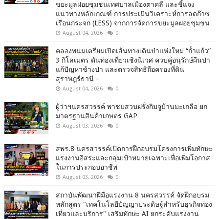
ขยะมูลฝอยชุมชนเทศบาลเมืองตาคลี และชี้แจง
แนวทางหลักเกณฑ์ การประเมินวิเคราะห์การลดก๊าซ
เรือนกระจก (LESS) จากการจัดการขยะมูลฝอยชุมชน
August 04, 2026
0
คลองพนมเตรียมเปิดเส้นทางเดินป่าแห่งใหม่ “ถ้ำแก้ว”
3 กิโลเมตร ดันท่องเที่ยวเชิงนิเวศ ควบคู่อนุรักษ์ผืนป่า
แก้ปัญหาช้างป่า และตรวจสิทธิถือครองที่ดิน
สุราษฎร์ธานี –
August 04, 2026
0
ผู้ว่าฯนครสวรรค์ พาชมสวนฝรั่งกิมจูบ้านมะเกลือ ยก
มาตรฐานสินค้าเกษตร GAP
August 03, 2026
0
สพร.8 นครสวรรค์เปิดการฝึกอบรมโครงการเพิ่มทักษะ
แรงงานอิสระและกลุ่มเป้าหมายเฉพาะเพื่อเพิ่มโอกาส
ในการประกอบอาชีพ
August 03, 2026
0
สถาบันพัฒนาฝีมือแรงงาน 8 นครสวรรค์ จัดฝึกอบรม
หลักสูตร "เทคโนโลยีปัญญาประดิษฐ์สำหรับธุรกิจท่อง
เที่ยวและบริการ" เสริมทักษะ AI ยกระดับแรงงาน