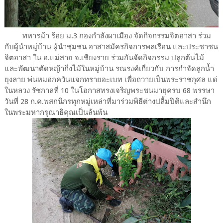
ทหารม้า ร้อย ม.3 กองกำลังผาเมือง จัดกิจกรรมจิตอาสา ร่วม
กับผู้นำหมู่บ้าน ผู้นำชุมชน อาสาสมัครกิจการพลเรือน และประชาชน
จิตอาสา ใน อ.แม่สาย จ.เชียงราย ร่วมกันจัดกิจกรรม ปลูกต้นไม้
และพัฒนาตัดหญ้ากิ่งไม้ในหมู่บ้าน รณรงค์เกี่ยวกับ การกำจัดลูกน้ำ
ยุงลาย พ่นหมอกควันแจกทรายอะเบท เพื่อถวายเป็นพระราชกุศล แด่
ในหลวง รัชกาลที่ 10 ในโอกาสทรงเจริญพระชนมายุครบ 68 พรรษา
วันที่ 28 ก.ค.พสกนิกรทุกหมู่เหล่าที่มาร่วมพิธีต่างปลื้มปิติและสำนึก
ในพระมหากรุณาธิคุณเป็นล้นพ้น