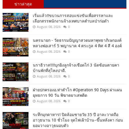
ข่าวล่าสุด
เริ่มแล้ว!!ขบวนการสอบแข่งขันเพื่อสรรหาและ
เลือกสรรพนักงานจ้างเทศบาลตำบลป่าก่อดำ
August 08, 2026
0
นครนายก - วัดธรรมปัญญาสวดมหาพุทธาภิเษกองค์
หลวงพ่อเสาร์ 5 พญานาค 4 ตระกูล 4 ทิศ 4 สี 4 องค์
August 08, 2026
0
นราธิวาส!!!!บุกยิงลูกจ้างเชือดไก่ 3 นัดซ้อนตายคา
บ้านพักที่สุไหงปาดี.
August 08, 2026
0
ฝ่ายปกครองอ.ท่าตำโก #Operation 90 Days ผ่าแผน
ยุทธการ 90 วัน พิฆาตยาเสพติด
August 08, 2026
0
ระทึกมุกดาหาร! ปิดล้อมชายวัย 35 ปี อาละวาดถือ
อาวุธนาน 10 ชั่วโมง จุดไฟเผิาบ้าน–ขึ้นหลังคา ก่อน
ยอมวางอาวุธมอบตัว