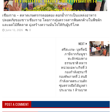
เชียงราย – ตลาดเกษตรกรดอยตอง ตอกย้ำการเป็นแหล่งอาหาร
ปลอดภัยของชาวเชียงราย โดยการสุ่มตรวจสารพิษตกค้างในพืชผัก
และผลไม้ที่ตลาด มุ่งสร้างความมั่นใจให้กับผู้บริโภค
June 12, 2026
0
NEXT
ศรีสะเกษ- บุหรี่หนี
ภาษีจากกัมพูชา
ทะลักช่องทาง
ธรรมชาติ ทหาร
หน่วยเฉพาะกิจที่ 3
กองกำลังสุรนารี
กองทัพภาคที่ 2 สนธิ
กำลังลาดตระเวนดัก
ซุ่มตรวจยึดได้มูลค่า
ประมาณ 1 ล้านบาท
POST A COMMENT