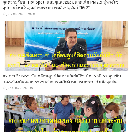
จุดความร้อน (Hot Spot) และฝุ่นละอองขนาดเล็ก PM2.5 สู่ห่วงโซ่
อุปทานใหม่ในอุตสาหกรรมการผลิตปศุสัตว์ ปีที่ 2”
July 01, 2026
0
กษ.ฉะเชิงเทรา ขับเคลื่อนศูนย์ติดตามภัยพิบัติฯ นัดแรกปี 69 คุมเข้ม
“แผนป้องกันและบรรเทาสาธารณภัยด้านการเกษตร” รับมือฤดูฝน
June 16, 2026
0