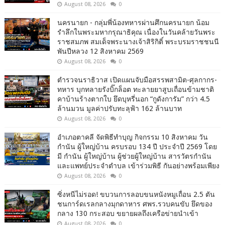
August 08, 2026
0
นครนายก - กลุ่มพี่น้องทหารผ่านศึกนครนายก น้อม
รำลึกในพระมหากรุณาธิคุณ เนื่องในวันคล้ายวันพระ
ราชสมภพ สมเด็จพระนางเจ้าสิริกิติ์ พระบรมราชชนนี
พันปีหลวง 12 สิงหาคม 2569
August 08, 2026
0
ตำรวจนราธิวาส เปิดแผนจับมือสรรพสามิต-ศุลกากร-
ทหาร บุกทลายรังบิ๊กล็อต ทะลายยาสูบเถื่อนข้ามชาติ
คาบ้านร้างตากใบ ยึดบุหรี่นอก “กูดังการัม” กว่า 4.5
ล้านมวน มูลค่าปรับทะลุฟ้า 162 ล้านบาท
August 08, 2026
0
อำเภอตาคลี จัดพิธีทำบุญ กิจกรรม 10 สิงหาคม วัน
กำนัน ผู้ใหญ่บ้าน ครบรอบ 134 ปี ประจำปี 2569 โดย
มี กำนัน ผู้ใหญ่บ้าน ผู้ช่วยผู้ใหญ่บ้าน สารวัตรกำนัน
และแพทย์ประจำตำบล เข้าร่วมพิธี กันอย่างพร้อมเพียง
August 08, 2026
0
ซิ่งหนีไม่รอด! ขบวนการลอบขนหนังหมูเถื่อน 2.5 ตัน
ชนการ์ดเรลกลางมุกดาหาร ศพร.รวบคนขับ ยึดของ
กลาง 130 กระสอบ ขยายผลถึงเครือข่ายนำเข้า
August 08, 2026
0