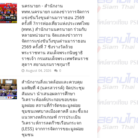
นครนายก - สำนักงาน
ททท.นครนายก แถลงข่าวการจัดการ
แข่งขันวิ่งขุนด่านมาราธอน 2569
ครั้งที่ 7การท่องเที่ยวแห่งประเทศไทย
(ททท.) สำนักงานนครนายก ร่วมกับ
หลายหน่วยงาน จัดแถลงข่าวการ
จัดการแข่งขันวิ่งขุนด่านมาราธอน
2569 ครั้งที่ 7 ชิงรางวัลถ้วย
พระราชทาน สมเด็จพระกนิษฐาธิ
ราชเจ้า กรมสมเด็จพระเทพรัตนราช
สุดาฯ สยามบรมราชกุมารี
August 04, 2026
0
สำนักงานสิ่งแวดล้อมและควบคุม
มลพิษที่ 4 (นครสวรรค์) จัดประชุม
สัมมนา นำเสนอผลการศึกษา
วิเคราะห์องค์ประกอบขอบขยะ
มูลฝอย สถานที่กำจัดขยะมูลฝอย
ชุมชนเทศบาลเมืองตาคลี และชี้แจง
แนวทางหลักเกณฑ์ การประเมิน
วิเคราะห์การลดก๊าซเรือนกระจก
(LESS) จากการจัดการขยะมูลฝอย
ชุมชน