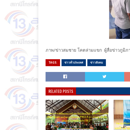
ภาพ/ข่าวสมชาย​ โค​ต​ล่าม​แขก​ ผู้​สื่อข่าว​ภูมิภ
TAGS:
ข่าวทั่วประเทศ
ข่าวสังคม
RELATED POSTS