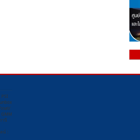
ง PSI
Sunbox
osat/
อง GMM
ถานี
น์ :