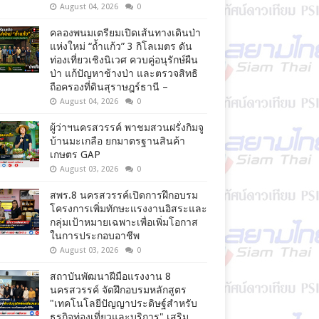
August 04, 2026
0
คลองพนมเตรียมเปิดเส้นทางเดินป่า
แห่งใหม่ “ถ้ำแก้ว” 3 กิโลเมตร ดัน
ท่องเที่ยวเชิงนิเวศ ควบคู่อนุรักษ์ผืน
ป่า แก้ปัญหาช้างป่า และตรวจสิทธิ
ถือครองที่ดินสุราษฎร์ธานี –
August 04, 2026
0
ผู้ว่าฯนครสวรรค์ พาชมสวนฝรั่งกิมจู
บ้านมะเกลือ ยกมาตรฐานสินค้า
เกษตร GAP
August 03, 2026
0
สพร.8 นครสวรรค์เปิดการฝึกอบรม
โครงการเพิ่มทักษะแรงงานอิสระและ
กลุ่มเป้าหมายเฉพาะเพื่อเพิ่มโอกาส
ในการประกอบอาชีพ
August 03, 2026
0
สถาบันพัฒนาฝีมือแรงงาน 8
นครสวรรค์ จัดฝึกอบรมหลักสูตร
"เทคโนโลยีปัญญาประดิษฐ์สำหรับ
ธุรกิจท่องเที่ยวและบริการ" เสริม