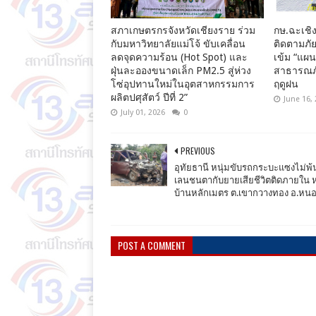
สภาเกษตรกรจังหวัดเชียงราย ร่วม
กษ.ฉะเชิง
กับมหาวิทยาลัยแม่โจ้ ขับเคลื่อน
ติดตามภัย
ลดจุดความร้อน (Hot Spot) และ
เข้ม “แผ
ฝุ่นละอองขนาดเล็ก PM2.5 สู่ห่วง
สาธารณภั
โซ่อุปทานใหม่ในอุตสาหกรรมการ
ฤดูฝน
ผลิตปศุสัตว์ ปีที่ 2”
June 16,
July 01, 2026
0
PREVIOUS
อุทัยธานี หนุ่มขับรถกระบะแซงไม่พ้
เลนชนตากับยายเสียชีวิตติดภายใน หม
บ้านหลักเมตร ต.เขากวางทอง อ.หน
POST A COMMENT