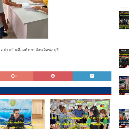
าค​ประจำเมืองพัทยา​จังหวัด​ชลบุรี​