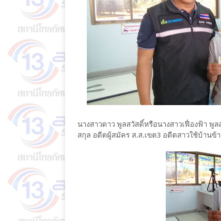
นางสาวดาว​ พูลสวัสดิ์หรือนางสาวเฟื่องฟ้า​ พูล
สกุล​ อดีตผู้สมัคร ส.ส.เขต​3 อดีตสาวใช้บ้านข