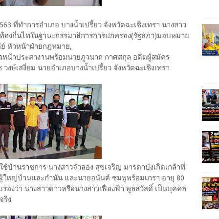
2563 ที่ทำการอำเภอ บางน้ำเปรี้ยว จังหวัดฉะเชิงเทรา นางสาว
ังท้องถิ่นไทในฐานะกรรมาธิการการปกครอง(รัฐสภา)​มอบหมาย​
ีย์ หัวหน้าฝ่ายกฎหมาย,
 หัวหน้าประสางานพร้อมนายภูวนาถ​ กาศสกุล อดีตผู้สมัคร
งษ์เสงี่ยม นายอำเภอบางน้ำเปรี้ยว จังหวัดฉะเชิงเทรา
าวใช้บ้านราชการ นางสาวจำลอง​ สุขเจริญ​ มารดาบังเกิดเกล้าที่
ย​ ผู้ใหญ่บ้านและ​กำนัน และนายอนันต์​ ชมพูพร้อมเภรา​ อายุ​ 80​
บรองว่า นางสาวดาวหรือนางสาวเฟื่องฟ้า​ พูลสวัสดิ์ เป็นบุคคล
จริง