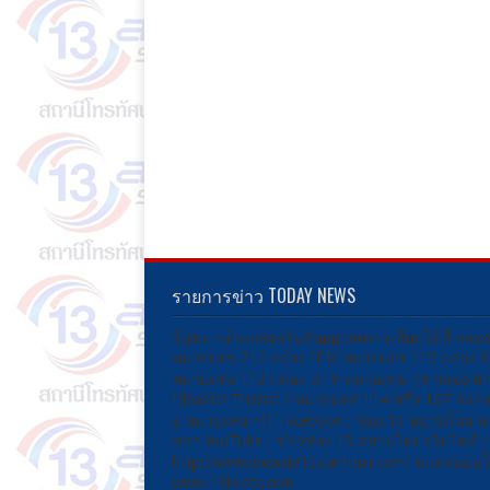
รายการข่าว TODAY NEWS
รับชม -ผ่านกล่องรับสัญญาณดาวเทียมได้ที่ กล่อ
หมายเลข 212 กล่อง IPM หมายเลข 115 กล่อง 
หมายเลข 113 กล่อง DTV หมายเลข 79 กล่อง Inf
Ideasat/ Thaisat / หมายเลข 114 หรือ 167 กล่
Z หมายเลข141 Facebook : ช่อง 13 สยามไทย ส
ข่าว YouTube : ข่าวช่อง 13 สยามไทย เว็บไซต์ :
http://www.newstv13siamthai.com/ ชมสดออนไล
www.13livetv.com