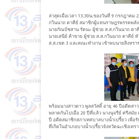
ล่าสุดเมื่อเวลา 13.30น.ของวันที่ 9 กรกฎาคม 
กวินนาถ​ ตาคีย์​ สมาชิกผู้แทนราษฎรพรรคพล
นายกัณป์ชสาน รัตนะ ผู้ช่วย ส.ส.กวินนาถ ตาค
นายเสนีย์ ค้าขาย ผู้ช่วย ส.ส.กวินนาถ ตาคีย์
ส.ส.เขต 3​ และคณะทำงาน เข้าพบนายสิงหราช ว
พร้อมนางสาวดาว​ พูลสวัสดิ์​ อายุ​ 46 ปีอดีตส
พลาดกันไปเมื่อ 20 ปีที่แล้ว​ นางนุจรีย์​ ศรีสมั
ปี​ อดีตสมาชิกสภาเทศบาลบางน้ำเปรี้ยว เพื่อรั
ที่เกิดในอำเภอบางน้ำเปรี้ยวจังหวัดฉะเชิงเทรา