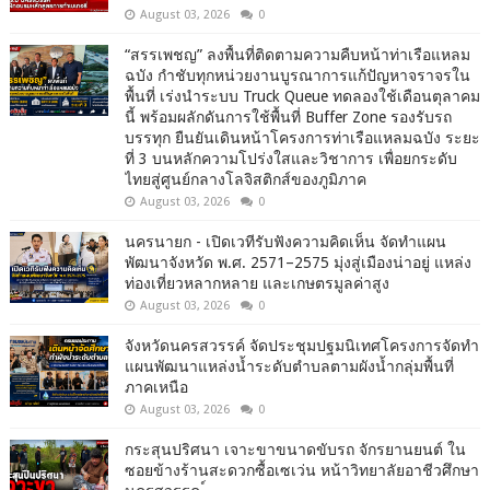
August 03, 2026
0
“สรรเพชญ” ลงพื้นที่ติดตามความคืบหน้าท่าเรือแหลม
ฉบัง กำชับทุกหน่วยงานบูรณาการแก้ปัญหาจราจรใน
พื้นที่ เร่งนำระบบ Truck Queue ทดลองใช้เดือนตุลาคม
นี้ พร้อมผลักดันการใช้พื้นที่ Buffer Zone รองรับรถ
บรรทุก ยืนยันเดินหน้าโครงการท่าเรือแหลมฉบัง ระยะ
ที่ 3 บนหลักความโปร่งใสและวิชาการ เพื่อยกระดับ
ไทยสู่ศูนย์กลางโลจิสติกส์ของภูมิภาค
August 03, 2026
0
นครนายก - เปิดเวทีรับฟังความคิดเห็น จัดทำแผน
พัฒนาจังหวัด พ.ศ. 2571–2575 มุ่งสู่เมืองน่าอยู่ แหล่ง
ท่องเที่ยวหลากหลาย และเกษตรมูลค่าสูง
August 03, 2026
0
จังหวัดนครสวรรค์ จัดประชุมปฐมนิเทศโครงการจัดทำ
แผนพัฒนาแหล่งน้ำระดับตำบลตามผังน้ำกลุ่มพื้นที่
ภาคเหนือ
August 03, 2026
0
กระสุนปริศนา เจาะขาขนาดขับรถ จักรยานยนต์ ใน
ซอยข้างร้านสะดวกซื้อเซเว่น หน้าวิทยาลัยอาชีวศึกษา