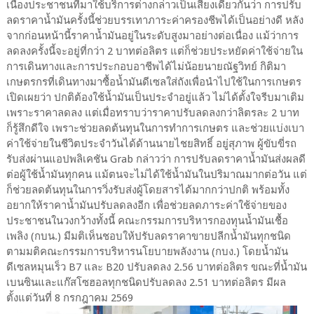
เนื่องประชาชนที่มาใช้บริการต่างกล่าวเป็นเสียงเดียวกันว่า การปรับ
ลดราคาน้ำมันครั้งนี้ช่วยบรรเทาภาระค่าครองชีพได้เป็นอย่างดี หลัง
จากก่อนหน้านี้ราคาน้ำมันอยู่ในระดับสูงมาอย่างต่อเนื่อง แม้ว่าการ
ลดลงครั้งนี้จะอยู่ที่กว่า 2 บาทต่อลิตร แต่ก็ช่วยประหยัดค่าใช้จ่ายใน
การเดินทางและการประกอบอาชีพได้ไม่น้อยนายณัฐวิทย์ กิติมา
เกษตรกรที่เดินทางมาซื้อน้ำมันดีเซลใส่ถังเพื่อนำไปใช้ในการเกษตร
เปิดเผยว่า ปกติต้องใช้น้ำมันเป็นประจำอยู่แล้ว ไม่ได้ตั้งใจรีบมาเติม
เพราะราคาลดลง แต่เมื่อทราบว่าราคาปรับลดลงกว่าลิตรละ 2 บาท
ก็รู้สึกดีใจ เพราะช่วยลดต้นทุนในการทำการเกษตร และช่วยแบ่งเบา
ค่าใช้จ่ายในชีวิตประจำวันได้ด้านนายไชยสิทธิ์ อยู่สุภาพ ผู้ขับขี่รถ
รับส่งผ่านแอปพลิเคชัน Grab กล่าวว่า การปรับลดราคาน้ำมันส่งผลดี
ต่อผู้ใช้น้ำมันทุกคน แม้ตนจะไม่ได้ใช้น้ำมันในปริมาณมากต่อวัน แต่
ก็ช่วยลดต้นทุนในการวิ่งรับส่งผู้โดยสารได้มากกว่าปกติ พร้อมทั้ง
อยากให้ราคาน้ำมันปรับลดลงอีก เพื่อช่วยลดภาระค่าใช้จ่ายของ
ประชาชนในวงกว้างทั้งนี้ คณะกรรมการบริหารกองทุนน้ำมันเชื้อ
เพลิง (กบน.) มีมติเห็นชอบให้ปรับลดราคาขายปลีกน้ำมันทุกชนิด
ตามมติคณะกรรมการบริหารนโยบายพลังงาน (กบง.) โดยน้ำมัน
ดีเซลหมุนเร็ว B7 และ B20 ปรับลดลง 2.56 บาทต่อลิตร ขณะที่น้ำมัน
เบนซินและแก๊สโซฮอลทุกชนิดปรับลดลง 2.51 บาทต่อลิตร มีผล
ตั้งแต่วันที่ 8 กรกฎาคม 2569