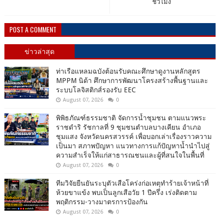
ชั่วโมง
POST A COMMENT
ข่าวล่าสุด
ท่าเรือแหลมฉบังต้อนรับคณะศึกษาดูงานหลักสูตร
MPPM นิด้า ศึกษาการพัฒนาโครงสร้างพื้นฐานและ
ระบบโลจิสติกส์รองรับ EEC
August 07, 2026
0
พิพิธภัณฑ์ธรรมชาติ จัดการน้ำชุมชน ตามแนวพระ
ราชดำริ รัชกาลที่ 9 ชุมชนตำบลบางเคียน อำเภอ
ชุมแสง จังหวัดนครสวรรค์ เพื่อบอกเล่าเรื่องราวความ
เป็นมา สภาพปัญหา แนวทางการแก้ปัญหาน้ำนำไปสู่
ความสำเร็จให้แก่สาธารณชนและผู้ที่สนใจในพื้นที่
August 07, 2026
0
ทีมวิจัยยืนยันระบุตัวเสือโคร่งก่อเหตุทำร้ายเจ้าหน้าที่
ห้วยขาแข้ง พบเป็นลูกเสือวัย 1 ปีครึ่ง เร่งติดตาม
พฤติกรรม-วางมาตรการป้องกัน
August 07, 2026
0