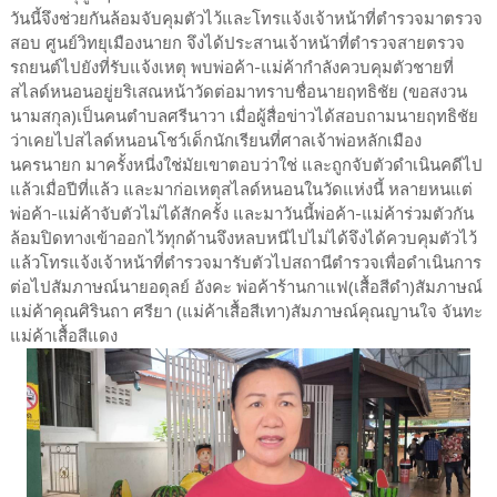
วันนี้จึงช่วยกันล้อมจับคุมตัวไว้และโทรแจ้งเจ้าหน้าที่ตำรวจมาตรวจ
สอบ ศูนย์วิทยุเมืองนายก จึงได้ประสานเจ้าหน้าที่ตำรวจสายตรวจ
รถยนต์ไปยังที่รับแจ้งเหตุ พบพ่อค้า-แม่ค้ากำลังควบคุมตัวชายที่
สไลด์หนอนอยู่ยริเสณหน้าวัดต่อมาทราบชื่อนายฤทธิชัย (ขอสงวน
นามสกุล)เป็นคนตำบลศรีนาวา เมื่อผู้สื่อข่าวได้สอบถามนายฤทธิชัย
ว่าเคยไปสไลด์หนอนโชว์เด็กนักเรียนที่ศาลเจ้าพ่อหลักเมือง
นครนายก มาครั้งหนี่งใช่มัยเขาตอบว่าใช่ และถูกจับตัวดำเนินคดีไป
แล้วเมื่อปีที่แล้ว และมาก่อเหตุสไลด์หนอนในวัดแห่งนี้ หลายหนแต่
พ่อค้า-แม่ค้าจับตัวไม่ได้สักครั้ง และมาวันนี้พ่อค้า-แม่ค้าร่วมตัวกัน
ล้อมปิดทางเข้าออกไว้ทุกด้านจึงหลบหนีไปไม่ได้จึงได้ควบคุมตัวไว้
แล้วโทรแจ้งเจ้าหน้าที่ตำรวจมารับตัวไปสถานีตำรวจเพื่อดำเนินการ
ต่อไปสัมภาษณ์นายอดุลย์ อังคะ พ่อค้าร้านกาแฟ(เสื้อสีดำ)สัมภาษณ์
แม่ค้าคุณศิรินถา ศรียา (แม่ค้าเสื้อสีเทา)สัมภาษณ์คุณญานใจ จันทะ
แม่ค้าเสื้อสีแดง