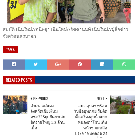
สมบัติ เนินใหม่//กนิษฐา เนินใหม่//รัชชานนท์ เนินใหม่//ผู้สื่อข่าว
จังหวัดนครนายก
TAGS:
RELATED POSTS
PREVIOUS
NEXT
อำเภอแม่แตง
อบจ.อุบลฯ พร้อม
จังหวัดเชียงใหม่
รับมืออุทกภัย รีบติด
ตชด335บุกยึดยาเสพ
ตั้งเครื่องสูบน้ำแยก
ติดรายใหญ่ 5.2 ล้าน
หนองตาโผ่น เดิน
เม็ด
หน้าช่วยเหลือ
ประชาชนตลอด 24