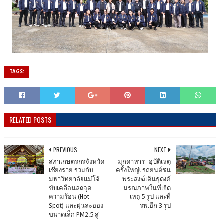
TAGS:
RELATED POSTS
PREVIOUS
NEXT
สภาเกษตรกรจังหวัด
มุกดาหาร -อุบัติเหตุ
เชียงราย ร่วมกับ
ครั้งใหญ่! รถยนต์ชน
มหาวิทยาลัยแม่โจ้
พระสงฆ์เดินธุดงค์
ขับเคลื่อนลดจุด
มรณภาพในที่เกิด
ความร้อน (Hot
เหตุ 5 รูป และที่
Spot) และฝุ่นละออง
รพ.อีก 3 รูป
ขนาดเล็ก PM2.5 สู่