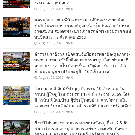
ยอมวางอาวุธมอบตัว
August 08, 2026
0
นครนายก - กลุ่มพี่น้องทหารผ่านศึกนครนายก น้อม
รำลึกในพระมหากรุณาธิคุณ เนื่องในวันคล้ายวันพระ
ราชสมภพ สมเด็จพระนางเจ้าสิริกิติ์ พระบรมราชชนนี
พันปีหลวง 12 สิงหาคม 2569
August 08, 2026
0
ตำรวจนราธิวาส เปิดแผนจับมือสรรพสามิต-ศุลกากร-
ทหาร บุกทลายรังบิ๊กล็อต ทะลายยาสูบเถื่อนข้ามชาติ
คาบ้านร้างตากใบ ยึดบุหรี่นอก “กูดังการัม” กว่า 4.5
ล้านมวน มูลค่าปรับทะลุฟ้า 162 ล้านบาท
August 08, 2026
0
อำเภอตาคลี จัดพิธีทำบุญ กิจกรรม 10 สิงหาคม วัน
กำนัน ผู้ใหญ่บ้าน ครบรอบ 134 ปี ประจำปี 2569 โดย
มี กำนัน ผู้ใหญ่บ้าน ผู้ช่วยผู้ใหญ่บ้าน สารวัตรกำนัน
และแพทย์ประจำตำบล เข้าร่วมพิธี กันอย่างพร้อมเพียง
August 08, 2026
0
ซิ่งหนีไม่รอด! ขบวนการลอบขนหนังหมูเถื่อน 2.5 ตัน
ชนการ์ดเรลกลางมุกดาหาร ศพร.รวบคนขับ ยึดของ
กลาง 130 กระสอบ ขยายผลถึงเครือข่ายนำเข้า