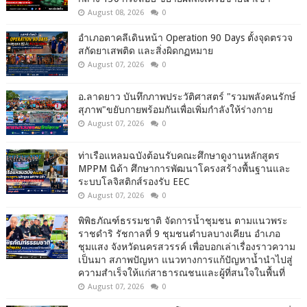
August 08, 2026
0
อำเภอตาคลีเดินหน้า Operation 90 Days ตั้งจุดตรวจ
สกัดยาเสพติด และสิ่งผิดกฏหมาย
August 07, 2026
0
อ.ลาดยาว บันทึกภาพประวัติศาสตร์ "รวมพลังคนรักษ์
สุภาพ"ขยับกายพร้อมกันเพื่อเพิ่มกำลังให้ร่างกาย
August 07, 2026
0
ท่าเรือแหลมฉบังต้อนรับคณะศึกษาดูงานหลักสูตร
MPPM นิด้า ศึกษาการพัฒนาโครงสร้างพื้นฐานและ
ระบบโลจิสติกส์รองรับ EEC
August 07, 2026
0
พิพิธภัณฑ์ธรรมชาติ จัดการน้ำชุมชน ตามแนวพระ
ราชดำริ รัชกาลที่ 9 ชุมชนตำบลบางเคียน อำเภอ
ชุมแสง จังหวัดนครสวรรค์ เพื่อบอกเล่าเรื่องราวความ
เป็นมา สภาพปัญหา แนวทางการแก้ปัญหาน้ำนำไปสู่
ความสำเร็จให้แก่สาธารณชนและผู้ที่สนใจในพื้นที่
August 07, 2026
0