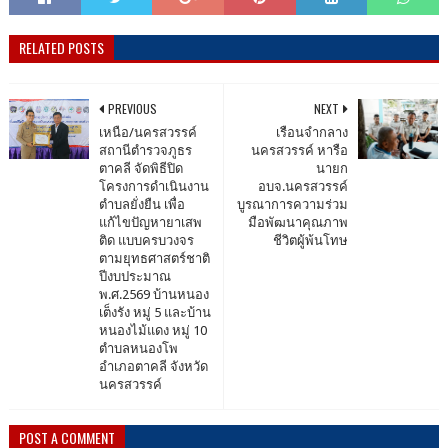
RELATED POSTS
PREVIOUS
NEXT
เหนือ/นครสวรรค์
เรือนจำกลาง
สถานีตำรวจภูธร
นครสวรรค์ หารือ
ตาคลี จัดพิธีปิด
นายก
โครงการดำเนินงาน
อบจ.นครสวรรค์
ตำบลยั่งยืน เพื่อ
บูรณาการความร่วม
แก้ไขปัญหายาเสพ
มือพัฒนาคุณภาพ
ติด แบบครบวงจร
ชีวิตผู้พ้นโทษ
ตามยุทธศาสตร์ชาติ
ปีงบประมาณ
พ.ศ.2569 บ้านหนอง
เต็งรัง หมู่ 5 และบ้าน
หนองไม้แดง หมู่ 10
ตำบลหนองโพ
อำเภอตาคลี จังหวัด
นครสวรรค์
POST A COMMENT