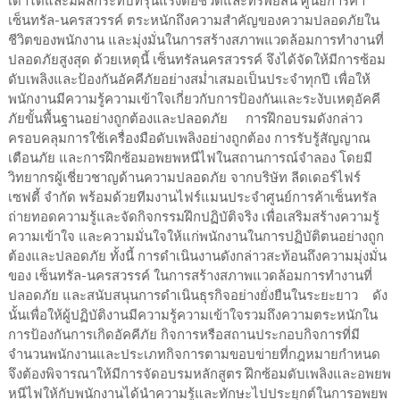
เดาได้และมีผลกระทบที่รุนแรงต่อชีวิตและทรัพย์สิน ศูนย์การค้า
เซ็นทรัล-นครสวรรค์ ตระหนักถึงความสำคัญของความปลอดภัยใน
ชีวิตของพนักงาน และมุ่งมั่นในการสร้างสภาพแวดล้อมการทำงานที่
ปลอดภัยสูงสุด ด้วยเหตุนี้ เซ็นทรัลนครสวรรค์ จึงได้จัดให้มีการซ้อม
ดับเพลิงและป้องกันอัคคีภัยอย่างสม่ำเสมอเป็นประจำทุกปี เพื่อให้
พนักงานมีความรู้ความเข้าใจเกี่ยวกับการป้องกันและระงับเหตุอัคคี
ภัยขั้นพื้นฐานอย่างถูกต้องและปลอดภัย การฝึกอบรมดังกล่าว
ครอบคลุมการใช้เครื่องมือดับเพลิงอย่างถูกต้อง การรับรู้สัญญาณ
เตือนภัย และการฝึกซ้อมอพยพหนีไฟในสถานการณ์จำลอง โดยมี
วิทยากรผู้เชี่ยวชาญด้านความปลอดภัย จากบริษัท ลีดเดอร์ไฟร์
เซฟตี้ จำกัด พร้อมด้วยทีมงานไฟร์แมนประจำศูนย์การค้าเซ็นทรัล
ถ่ายทอดความรู้และจัดกิจกรรมฝึกปฏิบัติจริง เพื่อเสริมสร้างความรู้
ความเข้าใจ และความมั่นใจให้แก่พนักงานในการปฏิบัติตนอย่างถูก
ต้องและปลอดภัย ทั้งนี้ การดำเนินงานดังกล่าวสะท้อนถึงความมุ่งมั่น
ของ เซ็นทรัล-นครสวรรค์ ในการสร้างสภาพแวดล้อมการทำงานที่
ปลอดภัย และสนับสนุนการดำเนินธุรกิจอย่างยั่งยืนในระยะยาว ดัง
นั้นเพื่อให้ผู้ปฏิบัติงานมีความรู้ความเข้าใจรวมถึงความตระหนักใน
การป้องกันการเกิดอัคคีภัย กิจการหรือสถานประกอบกิจการที่มี
จำนวนพนักงานและประเภทกิจการตามขอบข่ายที่กฎหมายกำหนด
จึงต้องพิจารณาให้มีการจัดอบรมหลักสูตร ฝึกซ้อมดับเพลิงและอพยพ
หนีไฟให้กับพนักงานได้นำความรู้และทักษะไปประยุกต์ในการอพยพ