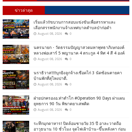
ข่าวล่าสุด
เริ่มแล้ว!!ขบวนการสอบแข่งขันเพื่อสรรหาและ
เลือกสรรพนักงานจ้างเทศบาลตำบลป่าก่อดำ
August 08, 2026
0
นครนายก - วัดธรรมปัญญาสวดมหาพุทธาภิเษกองค์
หลวงพ่อเสาร์ 5 พญานาค 4 ตระกูล 4 ทิศ 4 สี 4 องค์
August 08, 2026
0
นราธิวาส!!!!บุกยิงลูกจ้างเชือดไก่ 3 นัดซ้อนตายคา
บ้านพักที่สุไหงปาดี.
August 08, 2026
0
ฝ่ายปกครองอ.ท่าตำโก #Operation 90 Days ผ่าแผน
ยุทธการ 90 วัน พิฆาตยาเสพติด
August 08, 2026
0
ระทึกมุกดาหาร! ปิดล้อมชายวัย 35 ปี อาละวาดถือ
อาวุธนาน 10 ชั่วโมง จุดไฟเผิาบ้าน–ขึ้นหลังคา ก่อน