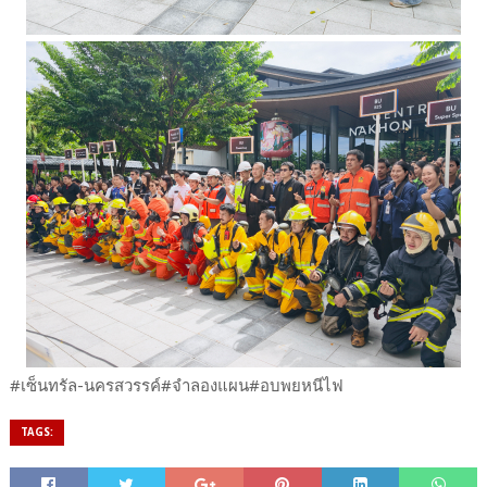
#เซ็นทรัล-นครสวรรค์#จำลองแผน#อบพยหนีไฟ
TAGS: