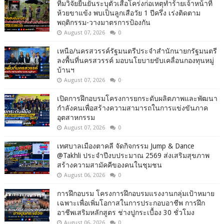
ทีมวิจัยยืนยันระบุตัวเสือโคร่งก่อเหตุทำร้ายเจ้าหน้าที่
ห้วยขาแข้ง พบเป็นลูกเสือวัย 1 ปีครึ่ง เร่งติดตาม
พฤติกรรม-วางมาตรการป้องกัน
August 07, 2026
0
เหนือ/นครสวรรค์รัฐมนตรีประจำสำนักนายกรัฐมนตรี
ลงพื้นที่นครสวรรค์ มอบนโยบายขับเคลื่อนกองทุนหมู่
บ้านฯ
August 07, 2026
0
เปิดการฝึกอบรมโครงการยกระดับผลิตภาพและพัฒนา
กำลังคนเพื่อสร้างความสามารถในการแข่งขันภาค
อุตสาหกรรม
August 07, 2026
0
เทศบาลเมืองตาคลี จัดกิจกรรม Jump & Dance
@Takhli ประจำปีงบประมาณ 2569 ส่งเสริมสุขภาพ
สร้างความสามัคคีของคนในชุมชน
August 06, 2026
0
การฝึกอบรม โครงการฝึกอบรมแรงงานกลุ่มเป้าหมาย
เฉพาะเพื่อเพิ่มโอกาสในการประกอบอาชีพ การฝึก
อาชีพเสริมหลักสูตร ช่างปูกระเบื้อง 30 ชั่วโมง
August 06, 2026
0