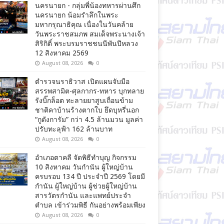
นครนายก - กลุ่มพี่น้องทหารผ่านศึก
นครนายก น้อมรำลึกในพระ
มหากรุณาธิคุณ เนื่องในวันคล้าย
วันพระราชสมภพ สมเด็จพระนางเจ้า
สิริกิติ์ พระบรมราชชนนีพันปีหลวง
12 สิงหาคม 2569
August 08, 2026
0
ตำรวจนราธิวาส เปิดแผนจับมือ
สรรพสามิต-ศุลกากร-ทหาร บุกทลาย
รังบิ๊กล็อต ทะลายยาสูบเถื่อนข้าม
ชาติคาบ้านร้างตากใบ ยึดบุหรี่นอก
“กูดังการัม” กว่า 4.5 ล้านมวน มูลค่า
ปรับทะลุฟ้า 162 ล้านบาท
August 08, 2026
0
อำเภอตาคลี จัดพิธีทำบุญ กิจกรรม
10 สิงหาคม วันกำนัน ผู้ใหญ่บ้าน
ครบรอบ 134 ปี ประจำปี 2569 โดยมี
กำนัน ผู้ใหญ่บ้าน ผู้ช่วยผู้ใหญ่บ้าน
สารวัตรกำนัน และแพทย์ประจำ
ตำบล เข้าร่วมพิธี กันอย่างพร้อมเพียง
August 08, 2026
0