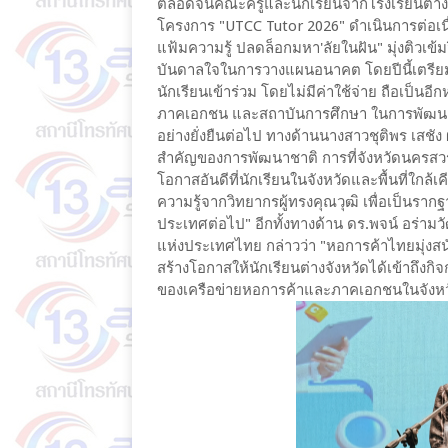
ตลอดจนคณะครูและนักเรียนจากโรงเรียนต่าง ๆ
โครงการ "UTCC Tutor 2026" ดำเนินการต่อเนื่
แฟ้มความรู้ ปลดล็อกมหา'ลัยในฝัน" มุ่งติว
บันดาลใจในการวางแผนอนาคต โดยปีนี้เตรียมส
นักเรียนเข้าร่วม โดยไม่มีค่าใช้จ่าย ถือเป็นอ
ภาคเอกชน และสถาบันการศึกษา ในการพัฒน
อย่างยั่งยืนต่อไป ทางด้านนางสาวชุติพร เสชัง
สำคัญของการพัฒนาชาติ การที่จังหวัดนครสวรรค์ไ
โอกาสอันดีที่นักเรียนในจังหวัดและพื้นที่ใกล้
ความรู้จากวิทยากรผู้ทรงคุณวุฒิ เพื่อเป็นรา
ประเทศต่อไป" อีกทั้งทางด้าน ดร.พจน์ อร
แห่งประเทศไทย กล่าวว่า "หอการค้าไทยมุ่งส
สร้างโอกาสให้นักเรียนต่างจังหวัดได้เข้าถึง
ของเครือข่ายหอการค้าและภาคเอกชนในจังหวัดน