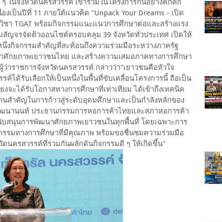
 ในจังหวัดนครสวรรค์ เข้าร่วมในโครงการกันอย่างคึกคัก
องเป็นปีที่ 11 ภายใต้แนวคิด "Unpack Your Dreams - เปิด
เข้มวิชา TGAT พร้อมกิจกรรมแนะแนวการศึกษาต่อและสร้างแรง
ัญจรจัดติวออนไซต์ครอบคลุม 39 จังหวัดทั่วประเทศ เปิดให้
ีกหนึ่งกิจกรรมสำคัญที่สะท้อนถึงความร่วมมือระหว่างภาครัฐ
าศักยภาพเยาวชนไทย และสร้างความเสมอภาคทางการศึกษา
 ผู้ว่าราชการจังหวัดนครสวรรค์ กล่าวว่า"เยาวชนคือหัวใจ
ด้รับเลือกให้เป็นหนึ่งในพื้นที่ขับเคลื่อนโครงการนี้ ถือเป็น
เคียงจะได้รับโอกาสทางการศึกษาที่เท่าเทียม ได้เข้าถึงเทคนิค
กฐานสำคัญในการก้าวสู่ระดับอุดมศึกษาและเป็นกำลังหลักของ
่ามวัฒนานนท์ ประธานกรรมการหอการค้าไทยและสภาหอการค้า
นับสนุนการพัฒนาศักยภาพเยาวชนในทุกพื้นที่ โดยเฉพาะการ
กิจกรรมทางการศึกษาที่มีคุณภาพ พร้อมขอชื่นชมความร่วมมือ
ครสวรรค์ที่ร่วมกันผลักดันกิจกรรมดี ๆ ให้เกิดขึ้น"