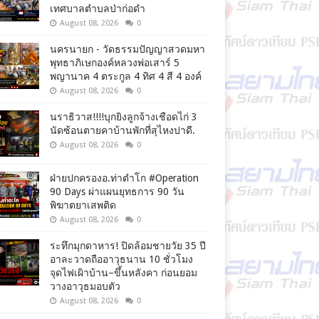
เทศบาลตำบลป่าก่อดำ
August 08, 2026
0
นครนายก - วัดธรรมปัญญาสวดมหา
พุทธาภิเษกองค์หลวงพ่อเสาร์ 5
พญานาค 4 ตระกูล 4 ทิศ 4 สี 4 องค์
August 08, 2026
0
นราธิวาส!!!!บุกยิงลูกจ้างเชือดไก่ 3
นัดซ้อนตายคาบ้านพักที่สุไหงปาดี.
August 08, 2026
0
ฝ่ายปกครองอ.ท่าตำโก #Operation
90 Days ผ่าแผนยุทธการ 90 วัน
พิฆาตยาเสพติด
August 08, 2026
0
ระทึกมุกดาหาร! ปิดล้อมชายวัย 35 ปี
อาละวาดถืออาวุธนาน 10 ชั่วโมง
จุดไฟเผิาบ้าน–ขึ้นหลังคา ก่อนยอม
วางอาวุธมอบตัว
August 08, 2026
0