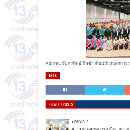
#อัมพณ จับศรทิพย์ ทีมข่าวท็อปนิวส์นครสวรร
TAGS:
RELATED POSTS
PREVIOUS
นายก อบจ.นครสวรรค์ เปิดงานบุญสา