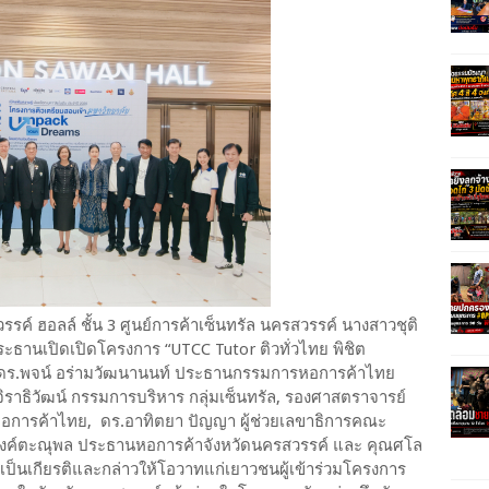
สวรรค์ ฮอลล์ ชั้น 3 ศูนย์การค้าเซ็นทรัล นครสวรรค์ นางสาวชุติ
ประธานเปิดเปิดโครงการ “UTCC Tutor ติวทั่วไทย พิชิต
ย ดร.พจน์ อร่ามวัฒนานนท์ ประธานกรรมการหอการค้าไทย
ราธิวัฒน์ กรรมการบริหาร กลุ่มเซ็นทรัล, รองศาสตราจารย์
หอการค้าไทย, ดร.อาทิตยา ปัญญา ผู้ช่วยเลขาธิการคณะ
รงค์ตะณุพล ประธานหอการค้าจังหวัดนครสวรรค์ และ คุณศโล
มเป็นเกียรติและกล่าวให้โอวาทแก่เยาวชนผู้เข้าร่วมโครงการ