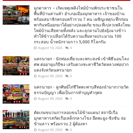
มุกดาหาร – เกิดเหตุเพลิงไหม้บ้านพักประชาชนใน
พื้นที่บ้านด่านคำ อำเภอเมืองมุกดาหาร เจ้าของบ้าน
พร้อมสมาชิกครอบครัวรวม 7 คน เผชิญเหตุระทึกก่อน
พากันหนีออกมาได้อย่างปลอดภัย ขณะที่เปลวเพลิงโหม
ไหม้บ้านเสียหายทั้งหลัง และลุกลามไปยังยุ้งฉางข้าว
ทำให้ข้าวเปลือกได้รับความเสียหายประมาณ 100
กระสอบ น้ำหนักรวมราว 5,000 กิโลกรัม
August 10, 2026
0
นครนายก - นักท่องเที่ยวและพระสงฆ์ เข้าพิธีนอนโลง
ศพ ต่ออายุแก้ปีชง เสริมดวงชะตาชีวิตวัดหลวงพ่อปาก
แดงจังหวัดนครนายก
August 09, 2026
0
นครนายก - ลูกศิษย์ไถ่ชีวิตตะพาบสีทองนำมาถวายวัด
ธรรมปัญญา เพื่อเป็นการทำบุญทำกุศล
August 09, 2026
0
ตัดเกมขบวนการลอบขนไม้ข้ามแดน! สถานีเรือ
มุกดาหารสกัดเรือเหล็กกลางโขง ยึดพะยูง-ชิงชัน จ่อ
ข้ามลาว พร้อมรวบ 2 ผู้ต้องหา
August 09, 2026
0