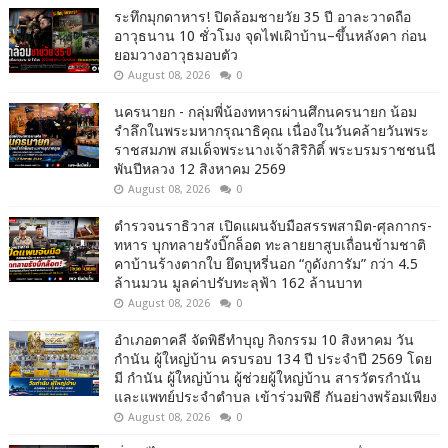
ระทึกมุกดาหาร! ปิดล้อมชายวัย 35 ปี อาละวาดถือ
อาวุธนาน 10 ชั่วโมง จุดไฟเผิาบ้าน–ขึ้นหลังคา ก่อน
ยอมวางอาวุธมอบตัว
August 08, 2026
0
นครนายก - กลุ่มพี่น้องทหารผ่านศึกนครนายก น้อม
รำลึกในพระมหากรุณาธิคุณ เนื่องในวันคล้ายวันพระ
ราชสมภพ สมเด็จพระนางเจ้าสิริกิติ์ พระบรมราชชนนี
พันปีหลวง 12 สิงหาคม 2569
August 08, 2026
0
ตำรวจนราธิวาส เปิดแผนจับมือสรรพสามิต-ศุลกากร-
ทหาร บุกทลายรังบิ๊กล็อต ทะลายยาสูบเถื่อนข้ามชาติ
คาบ้านร้างตากใบ ยึดบุหรี่นอก “กูดังการัม” กว่า 4.5
ล้านมวน มูลค่าปรับทะลุฟ้า 162 ล้านบาท
August 08, 2026
0
อำเภอตาคลี จัดพิธีทำบุญ กิจกรรม 10 สิงหาคม วัน
กำนัน ผู้ใหญ่บ้าน ครบรอบ 134 ปี ประจำปี 2569 โดย
มี กำนัน ผู้ใหญ่บ้าน ผู้ช่วยผู้ใหญ่บ้าน สารวัตรกำนัน
และแพทย์ประจำตำบล เข้าร่วมพิธี กันอย่างพร้อมเพียง
August 08, 2026
0