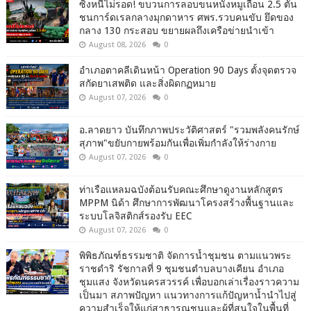
ซิ่งหนีไม่รอด! ขบวนการลอบขนหนังหมูเถื่อน 2.5 ตัน
ชนการ์ดเรลกลางมุกดาหาร ศพร.รวบคนขับ ยึดของ
กลาง 130 กระสอบ ขยายผลถึงเครือข่ายนำเข้า
August 08, 2026
0
อำเภอตาคลีเดินหน้า Operation 90 Days ตั้งจุดตรวจ
สกัดยาเสพติด และสิ่งผิดกฏหมาย
August 07, 2026
0
อ.ลาดยาว บันทึกภาพประวัติศาสตร์ "รวมพลังคนรักษ์
สุภาพ"ขยับกายพร้อมกันเพื่อเพิ่มกำลังให้ร่างกาย
August 07, 2026
0
ท่าเรือแหลมฉบังต้อนรับคณะศึกษาดูงานหลักสูตร
MPPM นิด้า ศึกษาการพัฒนาโครงสร้างพื้นฐานและ
ระบบโลจิสติกส์รองรับ EEC
August 07, 2026
0
พิพิธภัณฑ์ธรรมชาติ จัดการน้ำชุมชน ตามแนวพระ
ราชดำริ รัชกาลที่ 9 ชุมชนตำบลบางเคียน อำเภอ
ชุมแสง จังหวัดนครสวรรค์ เพื่อบอกเล่าเรื่องราวความ
เป็นมา สภาพปัญหา แนวทางการแก้ปัญหาน้ำนำไปสู่
ความสำเร็จให้แก่สาธารณชนและผู้ที่สนใจในพื้นที่