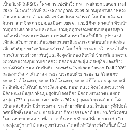
เป็นเกียรติในพิธีเปิดโครงการแข่งขันวิ่งเทรล “Nakhon Sawan Trail
2026” ในระหว่างวันที่ 25-26 กรกฏาคม 2569 ณ วนอุทยานเขาหลวง
ตำบลหนองกรด อำเภอเมืองฯ จังหวัดนครสวรรค์ โดยมีนายวัฒนา
จันทร สมาชิกสภา อบจ.อ.เมืองฯ เขต 6 , นายธิติพล ดวงแก้ว หัวหน้า
วนอุทยานเขาหลวง และคณะ ร่วมพูดคุยพร้อมขอสนับสนุนรถสุขา
เคลื่อนที่ สำหรับการจัดงานการจัดกิจกรรมในครั้งนี้มีวัตถุประสงค์
เพื่อส่งเสริมการท่องเที่ยวเชิงธรรมชาติและประชาสัมพันธ์แหล่งท่อง
เที่ยวสำคัญของจังหวัดนครสวรรค์ โดยใช้กิจกรรมการวิ่งเทรลเป็นสื่อ
กลางในการสร้างการรับรู้และดึงดูดนักท่องเที่ยวให้เข้ามาสัมผัสความ
งดงามของวนอุทยานเขาหลวง ตลอดจนกระตุ้นเศรษฐกิจและสร้าง
รายได้ให้กับชุมชนในพื้นที่การแข่งขัน “Nakhon Sawan Trail 2026”
ระยะทางวิ่ง 4 เส้นทาง 4 ระยะ ประกอบด้วย ระยะ 42 กิโลเมตร,
ระยะ 21 กิโลเมตร, ระยะ 10 กิโลเมตร, ระยะ 4 กิโลเมตร ทุกระยะที่
ติดอันดับจะได้รับถ้วยรางวัลวนอุทยานเขาหลวง จังหวัดนครสวรรค์
มีลักษณะเป็นภูเขาหินปูนสูงชันโดดเดี่ยว มียอดเขาหลวงเปนยอด
สูงสุด (772 ม.) และยอดเขาเขียว (762 ม.) อุดมสมบูรณด้วยป่าไม้
เป็นแหล่งต้นนํ้า มีถํ่าสวยงาม เช่น ถํ้าธารทิพย์ และถํ้าบ่อยา (ที่มีบ่อนํ้
าศักดิ์สิทธิ์) เหมาะกับ การเดินป่า ศึกษาธรรมชาติ และ ชมวิวทิวทัศน
โดยเฉพาะบนยอดเขาที่อากาศเย็นสบาย ทิวทัศน์ที่สวยงาม เช่น วิว
ของทุ่งหญ้า ป่าไม้ และภูเขาในระยะไกลซึ่งทําให้การวิ่งในพื้นที่นี้ ไม่