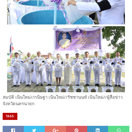
สมบัติ เนินใหม่//กนิษฐา เนินใหม่//รัชชานนท์ เนินใหม่//ผู้สื่อข่าว
จังหวัดนครนายก
TAGS: