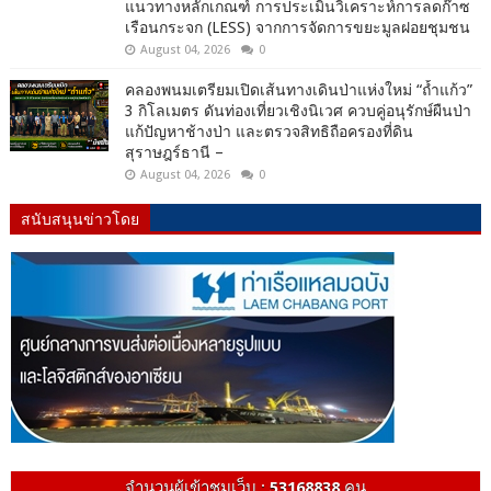
แนวทางหลักเกณฑ์ การประเมินวิเคราะห์การลดก๊าซ
เรือนกระจก (LESS) จากการจัดการขยะมูลฝอยชุมชน
August 04, 2026
0
คลองพนมเตรียมเปิดเส้นทางเดินป่าแห่งใหม่ “ถ้ำแก้ว”
3 กิโลเมตร ดันท่องเที่ยวเชิงนิเวศ ควบคู่อนุรักษ์ผืนป่า
แก้ปัญหาช้างป่า และตรวจสิทธิถือครองที่ดิน
สุราษฎร์ธานี –
August 04, 2026
0
สนับสนุนข่าวโดย
จำนวนผู้เข้าชมเว็บ :
53168838
คน