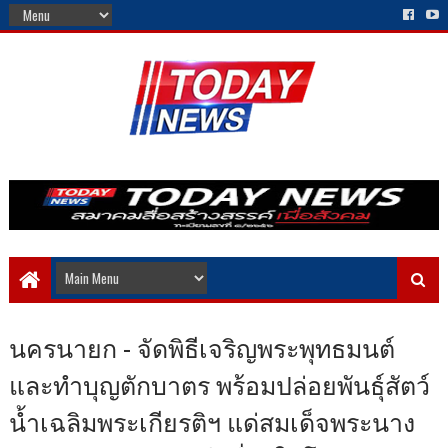
นครนายก - จัดพิธีเจริญพระพุทธมนต์
และทำบุญตักบาตร พร้อมปล่อยพันธุ์สัตว์
น้ำเฉลิมพระเกียรติฯ แด่สมเด็จพระนาง