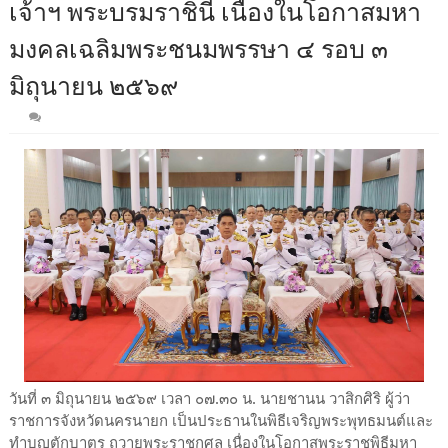
เจ้าฯ พระบรมราชินี เนื่องในโอกาสมหา
มงคลเฉลิมพระชนมพรรษา ๔ รอบ ๓
มิถุนายน ๒๕๖๙
วันที่ ๓ มิถุนายน ๒๕๖๙ เวลา ๐๗.๓๐ น. นายชานน วาสิกศิริ ผู้ว่า
ราชการจังหวัดนครนายก เป็นประธานในพิธีเจริญพระพุทธมนต์และ
ทำบุญตักบาตร ถวายพระราชกุศล เนื่องในโอกาสพระราชพิธีมหา