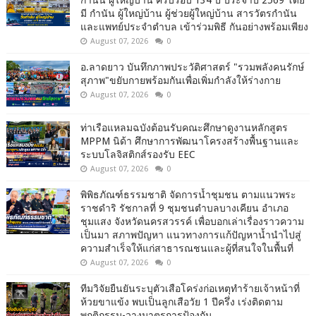
กำนัน ผู้ใหญ่บ้าน ครบรอบ 134 ปี ประจำปี 2569 โดย
มี กำนัน ผู้ใหญ่บ้าน ผู้ช่วยผู้ใหญ่บ้าน สารวัตรกำนัน
และแพทย์ประจำตำบล เข้าร่วมพิธี กันอย่างพร้อมเพียง
August 07, 2026
0
อ.ลาดยาว บันทึกภาพประวัติศาสตร์ "รวมพลังคนรักษ์
สุภาพ"ขยับกายพร้อมกันเพื่อเพิ่มกำลังให้ร่างกาย
August 07, 2026
0
ท่าเรือแหลมฉบังต้อนรับคณะศึกษาดูงานหลักสูตร
MPPM นิด้า ศึกษาการพัฒนาโครงสร้างพื้นฐานและ
ระบบโลจิสติกส์รองรับ EEC
August 07, 2026
0
พิพิธภัณฑ์ธรรมชาติ จัดการน้ำชุมชน ตามแนวพระ
ราชดำริ รัชกาลที่ 9 ชุมชนตำบลบางเคียน อำเภอ
ชุมแสง จังหวัดนครสวรรค์ เพื่อบอกเล่าเรื่องราวความ
เป็นมา สภาพปัญหา แนวทางการแก้ปัญหาน้ำนำไปสู่
ความสำเร็จให้แก่สาธารณชนและผู้ที่สนใจในพื้นที่
August 07, 2026
0
ทีมวิจัยยืนยันระบุตัวเสือโคร่งก่อเหตุทำร้ายเจ้าหน้าที่
ห้วยขาแข้ง พบเป็นลูกเสือวัย 1 ปีครึ่ง เร่งติดตาม
พฤติกรรม-วางมาตรการป้องกัน