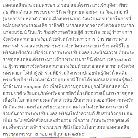
มงคลเฉลิมพระชนมพรรษา ๔ รอบ สมเด็จพระนางเจ้าสุทิดา พัชร
สุธาพิมลลักษณ พระบรมราชินี ๓ มิถุนายน ๒๕๖๙ ณ วัดอุดมธานี
(พระอารามหลวง) อำเภอเมืองนครนายก จังหวัดนครนายกในการนี้
หม่อมหลวงพรรณะเลิศ วาสิกศิริ นายกเหล่ากาชาดจังหวัดนครนายก
นายธนวัฒน์ ปิ่นแก้ว ร้อยตำรวจตรีสัณฐิติ ธรรมใจ รองผู้ว่าราชการ
จังหวัดนครนายก พร้อมด้วยหัวหน้าส่วนราชการ ข้าราชการ ศาล
ทหาร ตำรวจ และประชาชนชาวจังหวัดนครนายก เข้าร่วมพิธีโดย
พร้อมเพรียงกัน เพื่อร่วมถวายพระพรชัยมงคล และน้อมถวายเป็นพระ
ราชกุศลแด่สมเด็จพระนางเจ้าฯ พระบรมราชินี ต่อมา เวลา ๐๘.๑๕
น. ผู้ว่าราชการจังหวัดนครนายก พร้อมด้วยนายกเหล่ากาชาดจังหวัด
นครนายก ได้นำผู้เข้าร่วมพิธีร่วมกิจกรรมปล่อยพันธุ์สัตว์น้ำเฉลิม
พระเกียรติฯ บริเวณท่าน้ำวัดอุดมธานี โดยได้ร่วมกันปล่อยพันธุ์สัตว์
น้ำจำนวน ๒๐๐,๐๐๐ ตัว เพื่อเพิ่มความอุดมสมบูรณ์ให้แก่แหล่งน้ำ
ธรรมชาติ พร้อมอนุรักษ์ทรัพยากรสัตว์น้ำ เพื่อถวายเป็นพระราชกุศล
เนื่องในโอกาสมหามงคลดังกล่าวนับเป็นการแสดงออกถึงความจงรัก
ภักดีและความพร้อมเพรียงของทุกภาคส่วนในจังหวัดนครนายก ที่
ร่วมกันถวายพระพรชัยมงคล พร้อมใจทำความดี สืบสานกิจกรรมอัน
เป็นประโยชน์ต่อสังคมและส่วนรวม เพื่อถวายเป็นพระราชกุศลแด่
สมเด็จพระนางเจ้าฯ พระบรมราชินี เนื่องในโอกาสมหามงคลเฉลิม
พระชนมพรรษา ๔ รอบ ๓ มิถุนายน ๒๕๖๙