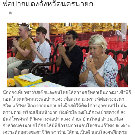
พ่อปากแดงจังหวัดนครนายก
นักท่องเที่ยวชาวรัสเซียและคนไทยให้ความศรัทธาเดินทางมาเข้าพิธี
นอนโลงศพวัดหลวงพ่อปากแดง เพื่อสะเดาะเคราะห์ต่อดวงชะตา
ชีวิต แก้ปีชง ฝึกตายก่อนตายจริงฝึกสติให้คิดได้ว่าทุกคนหนีไม่พ้น
ความตาย พร้อมเจิมหน้าผาก เจิมฝ่ามือ ลงยันต์กระเป๋าสตางค์ ลง
ยันต์โทรศัพท์ ที่วัดหลวงพ่อปากแดง ตำบลบ้านใหญ่ อำเภอเมือง
จังหวัดนครนายกได้จัดให้มีพิธีกรรมการนอนโลงศพแก้ปีชง สะเดาะ
เคราะห์ต่อดวงชะตาชีวิต จากร้ายให้กายเป็นดี นอนโลงศพฝึกตาย