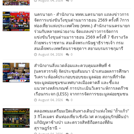
August 04, 2026
0
นครนายก - สำนักงาน ททท.นครนายก แถลงข่าวการ
จัดการแข่งขันวิ่งขุนด่านมาราธอน 2569 ครั้งที่ 7การ
ท่องเที่ยวแห่งประเทศไทย (ททท.) สำนักงานนครนายก
ร่วมกับหลายหน่วยงาน จัดแถลงข่าวการจัดการ
แข่งขันวิ่งขุนด่านมาราธอน 2569 ครั้งที่ 7 ชิงรางวัล
ถ้วยพระราชทาน สมเด็จพระกนิษฐาธิราชเจ้า กรม
สมเด็จพระเทพรัตนราชสุดาฯ สยามบรมราชกุมารี
August 04, 2026
0
สำนักงานสิ่งแวดล้อมและควบคุมมลพิษที่ 4
(นครสวรรค์) จัดประชุมสัมมนา นำเสนอผลการศึกษา
วิเคราะห์องค์ประกอบขอบขยะมูลฝอย สถานที่กำจัด
ขยะมูลฝอยชุมชนเทศบาลเมืองตาคลี และชี้แจง
แนวทางหลักเกณฑ์ การประเมินวิเคราะห์การลดก๊าซ
เรือนกระจก (LESS) จากการจัดการขยะมูลฝอยชุมชน
August 04, 2026
0
คลองพนมเตรียมเปิดเส้นทางเดินป่าแห่งใหม่ “ถ้ำแก้ว”
3 กิโลเมตร ดันท่องเที่ยวเชิงนิเวศ ควบคู่อนุรักษ์ผืนป่า
แก้ปัญหาช้างป่า และตรวจสิทธิถือครองที่ดิน
สุราษฎร์ธานี –