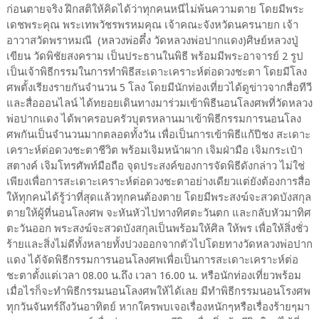
ก่อนตายจริง ฝึกสติให้คิดได้ว่าทุกคนหนีไม่พ้นความตาย โดยมีพระ
เดชพระคุณ พระเทพวัชรพรหมคุณ เจ้าคณะจังหวัดนครนายก เจ้า
อาวาสวัดพราหมณี (หลวงพ่อตึ๋ง วัดหลวงพ่อปากแดง)ศิษย์หลวงปู่
เขียน วัดพิชัยสงคราม เป็นประธานในพิธี พร้อมมีพระอาจารย์ 2 รูป
เป็นเจ้าพิธีกรรมในการทำพิธีสะเดาะเคราะห์ต่อดวงชะตา โดยมีโลง
ศพตั้งเรียงรายกันจำนวน 5 โลง โดยมีนักท่องเที่ยวได้ดูข่าวจากสื่อทีวี
และสื่อออนไลน์ ได้ทยอยเดินทางมาร่วมเข้าพิธีนอนโลงศพที่วัดหลวง
พ่อปากแดง ได้พาครอบครัวบุตรหลานมาเข้าพิธีกรรมการนอนโลง
ศพกันเป็นจำนวนมากตลอดทั้งวัน เพื่อเป็นการเข้าพิธีแก้ปีชง สะเดาะ
เคราะห์ต่อดวงชะตาชีวิต พร้อมเจิมหน้าผาก เจิมฝ่ามือ เจิมกระเป๋า
สตางค์ เจิมโทรศัพท์มือถือ จุดประสงค์ของการจัดพิธีดังกล่าว ไม่ใช่
เพียงเพื่อการสะเดาะเคราะห์ต่อดวงชะตาอย่างเดียวแต่ยังต้องการสื่อ
ให้ทุกคนได้รู้ว่าที่สุดแล้วทุกคนต้องตาย โดยมีพระสงฆ์จะสวดบังสกุล
ตายให้ผู้ที่นอนโลงศพ จะหันหัวไปทางทิศตะวันตก และกลับหัวมาทิศ
ตะวันออก พระสงฆ์จะสวดบังสกุลเป็นพร้อมให้ศิล ให้พร เพื่อให้สิ่งชั่ว
ร้ายและสิ่งไม่ดีทั้งหลายทั้งปวงออกจากตัวไปโดยทางวัดหลวงพ่อปาก
แดง ได้จัดพิธีกรรมการนอนโลงศพเพื่อเป็นการสะเดาะเคราะห์ต่อ
ชะตาตั้งแต่เวลา 08.00 น.ถึง เวลา 16.00 น. หรือนักท่องเที่ยวพร้อม
เมื่อไรก็จะทำพิธีกรรมนอนโลงศพให้ได้เลย มีทำพิธีกรรมนอนโรงศพ
ทุกวันจันทร์ถึงวันอาทิตย์ หากใครพบเจอเรื่องหนักๆหรือเรื่องร้ายๆมา