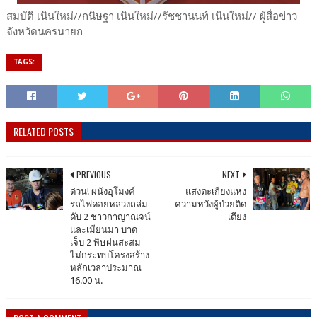
สมบัติ เนินใหม่//กนิษฐา เนินใหม่//รัชชานนท์ เนินใหม่// ผู้สื่อข่าว
จังหวัดนครนายก
TAGS:
RELATED POSTS
PREVIOUS
NEXT
ด่วน! ผนังอุโมงค์
แสงตะเกียงแห่ง
รถไฟดอยหลวงถล่ม
ความหวังผู้ป่วยติด
ดับ 2 ชาวกาญาณจน์
เตียง
และเมียนมา บาด
เจ็บ 2 พิษฝนสะสม
ไม่กระทบโครงสร้าง
หลัก​เวลาประมาณ
16.00 น.