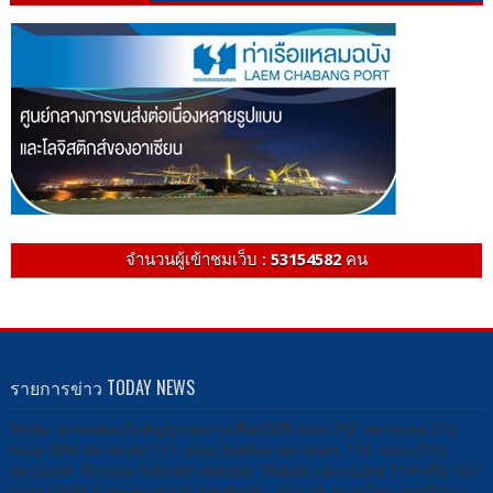
จำนวนผู้เข้าชมเว็บ :
53154582
คน
รายการข่าว TODAY NEWS
รับชม -ผ่านกล่องรับสัญญาณดาวเทียมได้ที่ กล่อง PSI หมายเลข 212
กล่อง IPM หมายเลข 115 กล่อง Sunbox หมายเลข 113 กล่อง DTV
หมายเลข 79 กล่อง Infosat/ Ideasat/ Thaisat / หมายเลข 114 หรือ 167
กล่อง GMM Z หมายเลข141 Facebook : ช่อง 13 สยามไทย สถานีข่าว