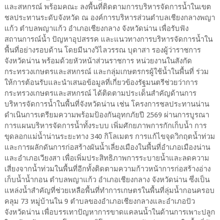
และสหกรณ์ พร้อมคณะ ลงพื้นที่ติดตามการบริหารจัดการน้ำในเขต
ชลประทานระดับจังหวัด ณ องค์การบริหารส่วนตำบลเชียงกลางพญา
แก้ว ตำบลพญาแก้ว อำเภอเชียงกลาง จังหวัดน่าน เพื่อรับฟัง
สถานการณ์น้ำ ปัญหาอุปสรรค และแนวทางการบริหารจัดการน้ำใน
พื้นที่อย่างรอบด้าน โดยมีนางวิไลวรรณ บุดาสา รองผู้ว่าราชการ
จังหวัดน่าน พร้อมด้วยหัวหน้าส่วนราชการ หน่วยงานในสังกัด
กระทรวงเกษตรและสหกรณ์ และกลุ่มเกษตรกรผู้ใช้น้ำในพื้นที่ ร่วม
ให้การต้อนรับและนำเสนอข้อมูลที่เกี่ยวข้องรัฐมนตรีช่วยว่าการ
กระทรวงเกษตรและสหกรณ์ ได้ติดตามประเด็นสำคัญด้านการ
บริหารจัดการน้ำในพื้นที่จังหวัดน่าน เช่น โครงการชลประทานน่าน
ดำเนินการเตรียมความพร้อมป้องกันอุทกภัยปี 2569 ผ่านการบูรณา
การแผนบริหารจัดการน้ำทั้งระบบ เพิ่มศักยภาพการกักเก็บน้ำ การ
ขุดลอกแม่น้ำน่านระยะทาง 340 กิโลเมตร การแก้ไขจุดวิกฤตน้ำท่วม
และการผลักดันการก่อสร้างผันน้ำเลี่ยงเมืองในพื้นที่อำเภอเมืองน่าน
และอำเภอเวียงสา เพื่อเพิ่มประสิทธิภาพการระบายน้ำและลดความ
เสี่ยงจากน้ำท่วมในพื้นที่อีกทั้งติดตามความก้าวหน้าการก่อสร้างอ่าง
เก็บน้ำน้ำกอน ตำบลพญาแก้ว อำเภอเชียงกลาง จังหวัดน่าน ซึ่งเป็น
แหล่งน้ำสำคัญที่ช่วยเหลือพื้นที่ทำการเกษตรในพื้นที่ลุ่มน้ำกอนครอบ
คลุม 73 หมู่บ้านใน 9 ตำบลของอำเภอเชียงกลางและอำเภอปัว
จังหวัดน่าน เพื่อบรรเทาปัญหาการขาดแคลนน้ำในด้านการเพาะปลูก