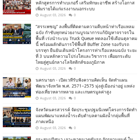
หลักสูตรการทำเบเกอรี่ เสริมทักษะอาชีพ สร้างโอกาส
เพิ่มรายได้แก่แรงงานนอกระบบ
August 03, 2026
0
“สรรเพชญ” ลงพื้นที่ติดตามความคืบหน้าท่าเรือแหลม
ฉบัง กำชับทุกหน่วยงานบูรณาการแก้ปัญหาจราจรใน
พื้นที่ เร่งนำระบบ Truck Queue ทดลองใช้เดือนตุลาคม
นี้ พร้อมผลักดันการใช้พื้นที่ Buffer Zone รองรับรถ
บรรทุก ยืนยันเดินหน้าโครงการท่าเรือแหลมฉบัง ระยะ
ที่ 3 บนหลักความโปร่งใสและวิชาการ เพื่อยกระดับ
ไทยสู่ศูนย์กลางโลจิสติกส์ของภูมิภาค
August 03, 2026
0
นครนายก - เปิดเวทีรับฟังความคิดเห็น จัดทำแผน
พัฒนาจังหวัด พ.ศ. 2571–2575 มุ่งสู่เมืองน่าอยู่ แหล่ง
ท่องเที่ยวหลากหลาย และเกษตรมูลค่าสูง
August 03, 2026
0
จังหวัดนครสวรรค์ จัดประชุมปฐมนิเทศโครงการจัดทำ
แผนพัฒนาแหล่งน้ำระดับตำบลตามผังน้ำกลุ่มพื้นที่
ภาคเหนือ
August 03, 2026
0
กระสุนปริศนา เจาะขาขนาดขับรถ จักรยานยนต์ ใน