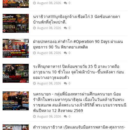
August 08, 2026
0
นราธิวาส!!!!บุกยิงลูกจ้างเชือดไก่ 3 นัดซ้อนตายคา
บ้านพักที่สุไหงปาดี.
August 08, 2026
0
ฝ่ายปกครองอ.ท่าตำโก #Operation 90 Days ผ่าแผน
ยุทธการ 90 วัน พิฆาตยาเสพติด
August 08, 2026
0
ระทึกมุกดาหาร! ปิดล้อมชายวัย 35 ปี อาละวาดถือ
อาวุธนาน 10 ชั่วโมง จุดไฟเผิาบ้าน–ขึ้นหลังคา ก่อน
ยอมวางอาวุธมอบตัว
August 08, 2026
0
นครนายก - กลุ่มพี่น้องทหารผ่านศึกนครนายก น้อม
รำลึกในพระมหากรุณาธิคุณ เนื่องในวันคล้ายวันพระ
ราชสมภพ สมเด็จพระนางเจ้าสิริกิติ์ พระบรมราชชนนี
พันปีหลวง 12 สิงหาคม 2569
August 08, 2026
0
ตำรวจนราธิวาส เปิดแผนจับมือสรรพสามิต-ศุลกากร-