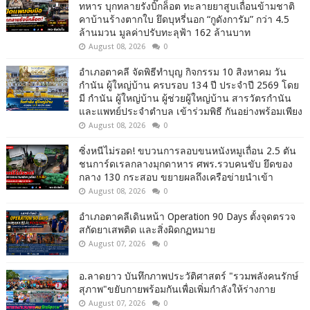
ทหาร บุกทลายรังบิ๊กล็อต ทะลายยาสูบเถื่อนข้ามชาติ
คาบ้านร้างตากใบ ยึดบุหรี่นอก “กูดังการัม” กว่า 4.5
ล้านมวน มูลค่าปรับทะลุฟ้า 162 ล้านบาท
August 08, 2026
0
อำเภอตาคลี จัดพิธีทำบุญ กิจกรรม 10 สิงหาคม วัน
กำนัน ผู้ใหญ่บ้าน ครบรอบ 134 ปี ประจำปี 2569 โดย
มี กำนัน ผู้ใหญ่บ้าน ผู้ช่วยผู้ใหญ่บ้าน สารวัตรกำนัน
และแพทย์ประจำตำบล เข้าร่วมพิธี กันอย่างพร้อมเพียง
August 08, 2026
0
ซิ่งหนีไม่รอด! ขบวนการลอบขนหนังหมูเถื่อน 2.5 ตัน
ชนการ์ดเรลกลางมุกดาหาร ศพร.รวบคนขับ ยึดของ
กลาง 130 กระสอบ ขยายผลถึงเครือข่ายนำเข้า
August 08, 2026
0
อำเภอตาคลีเดินหน้า Operation 90 Days ตั้งจุดตรวจ
สกัดยาเสพติด และสิ่งผิดกฏหมาย
August 07, 2026
0
อ.ลาดยาว บันทึกภาพประวัติศาสตร์ "รวมพลังคนรักษ์
สุภาพ"ขยับกายพร้อมกันเพื่อเพิ่มกำลังให้ร่างกาย
August 07, 2026
0