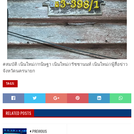
#สมบัติ เนินใหม่//กนิษฐา เนินใหม่//รัชชานนท์ เนินใหม่//ผู้สื่อข่าว
จังหวัดนครนายก
TAGS:
RELATED POSTS
PREVIOUS