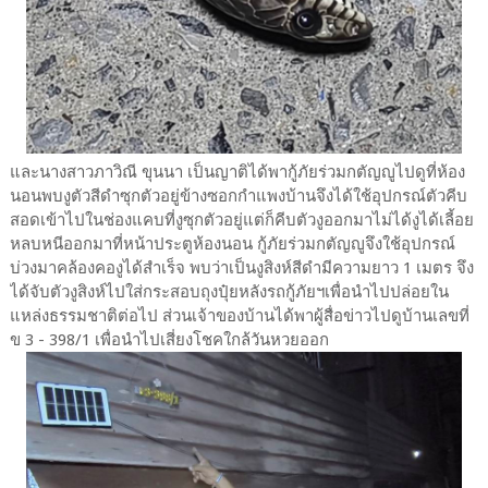
และนางสาวภาวิณี ขุนนา เป็นญาติได้พากู้ภัยร่วมกตัญญูไปดูที่ห้อง
นอนพบงูตัวสีดำซุกตัวอยู่ข้างซอกกำแพงบ้านจึงได้ใช้อุปกรณ์ตัวคีบ
สอดเข้าไปในช่องแคบที่งูซุกตัวอยู่แต่ก็คีบตัวงูออกมาไม่ได้งูได้เลี้อย
หลบหนีออกมาที่หน้าประตูห้องนอน กู้ภัยร่วมกตัญญูจึงใช้อุปกรณ์
บ่วงมาคล้องคองูได้สำเร็จ พบว่าเป็นงูสิงห์สีดำมีความยาว 1 เมตร จึง
ได้จับตัวงูสิงห์ไปใส่กระสอบถุงปุ๋ยหลังรถกู้ภัยฯเพื่อนำไปปล่อยใน
แหล่งธรรมชาติต่อไป ส่วนเจ้าของบ้านได้พาผู้สื่อข่าวไปดูบ้านเลขที่
ข 3 - 398/1 เพื่อนำไปเสี่ยงโชคใกล้วันหวยออก