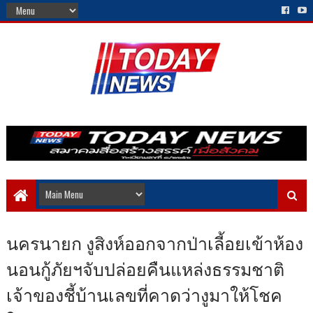
นครนายก งูสิงห์ออกจากป่าเลี้อยเข้าห้อง
นอนกู้ภัยฯจับปล่อยคืนแหล่งธรรมชาติ
เจ้าของชี้บ้านเลขที่คาดว่างูมาให้โชค